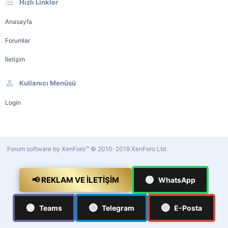
Hızlı Linkler
Anasayfa
Forumlar
İletişim
Kullanıcı Menüsü
Login
Forum software by XenForo™
© 2010-2019 XenForo Ltd.
🟢
📢 REKLAM VE İLETIŞIM
WhatsApp
🟣
🔵
🔴
Teams
Telegram
E-Posta