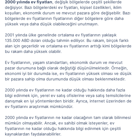
2000 yılında ev fiyatları
, değişik bölgelerde çeşitli şekillerde
değişiyor. Bazı bölgelerdeki ev fiyatları, kişisel özellikleri, iklim
koşulları, ekonomik durum ve mevcut pazara göre değişebilir. Bazı
bölgelerde ev fiyatlarının fiyatlarının diğer bölgelere göre daha
yüksek veya daha düşük olabileceğini unutmayın.
2001 yılında ülke genelinde ortalama ev fiyatlarının yaklaşık
135.000 ABD doları olduğu tahmin ediliyor. Bu rakam, birçok farklı
alan için geçerlidir ve ortalama ev fiyatlarının arttığı kimi bölgelerde
bu rakam daha yüksek olabilir.
Ev fiyatlarının, yaşam standartları, ekonomik durum ve mevcut
pazar durumuna bağlı olarak değiştiği düşünülmektedir. Örneğin,
ekonomi iyi bir durumda ise, ev fiyatlarının yüksek olması ve düşük
bir pazara sahip olma durumunda düşük olması beklenmektedir.
2000 yılında ev fiyatlarının ne kadar olduğu hakkında daha fazla
bilgi edinmek için, yerel ev satış ofislerine veya satış temsilcilerine
danışmak en iyi yöntemlerden biridir. Ayrıca, internet üzerinden de
ev fiyatlarını araştırmak mümkündür.
2000 yılında ev fiyatlarının ne kadar olacağının tam olarak bilinmesi
mümkün olmayabilir. Ancak, ev sahibi olmak isteyenler, ev
fiyatlarının ne kadar olduğu hakkında bilgi edinmek için çeşitli
kaynaklardan faydalanabilirler.