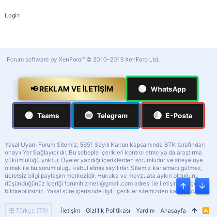
Login
Forum software by XenForo™
© 2010-2019 XenForo Ltd.
🟢
📢 REKLAM VE İLETIŞIM
WhatsApp
🟣
🔵
🔴
Teams
Telegram
E-Posta
Yasal Uyarı: Forum Sitemiz; 5651 Sayılı Kanun kapsamında BTK tarafından
onaylı Yer Sağlayıcı'dır. Bu sebeple içerikleri kontrol etme ya da araştırma
yükümlülüğü yoktur. Üyeler yazdığı içeriklerden sorumludur ve siteye üye
olmak ile bu sorumluluğu kabul etmiş sayılırlar. Sitemiz kar amacı gütmez,
ücretsiz bilgi paylaşım merkezidir. Hukuka ve mevzuata aykırı olduğunu
düşündüğünüz içeriği
forumhizmeti@gmail.com
adresi ile iletişime geçerek
Üst
Alt
bildirebilirsiniz. Yasal süre içerisinde ilgili içerikler sitemizden kaldırılacaktır.
Türkçe (TR)
İletişim
Gizlilik Politikası
Yardım
Anasayfa
R
S