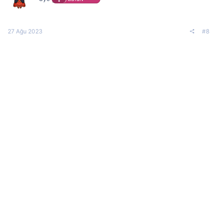
n
s
:
27 Ağu 2023
#8