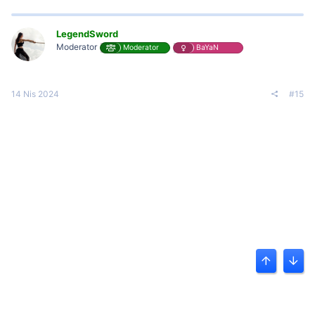
LegendSword
Moderator
Moderator
BaYaN
14 Nis 2024
#15
Üst
Alt