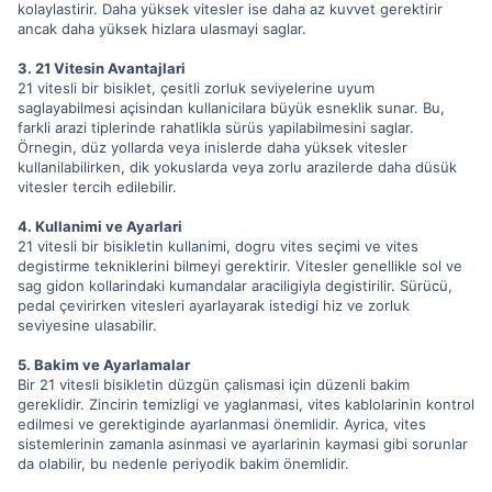
kolaylastirir. Daha yüksek vitesler ise daha az kuvvet gerektirir
ancak daha yüksek hizlara ulasmayi saglar.
3. 21 Vitesin Avantajlari
21 vitesli bir bisiklet, çesitli zorluk seviyelerine uyum
saglayabilmesi açisindan kullanicilara büyük esneklik sunar. Bu,
farkli arazi tiplerinde rahatlikla sürüs yapilabilmesini saglar.
Örnegin, düz yollarda veya inislerde daha yüksek vitesler
kullanilabilirken, dik yokuslarda veya zorlu arazilerde daha düsük
vitesler tercih edilebilir.
4. Kullanimi ve Ayarlari
21 vitesli bir bisikletin kullanimi, dogru vites seçimi ve vites
degistirme tekniklerini bilmeyi gerektirir. Vitesler genellikle sol ve
sag gidon kollarindaki kumandalar araciligiyla degistirilir. Sürücü,
pedal çevirirken vitesleri ayarlayarak istedigi hiz ve zorluk
seviyesine ulasabilir.
5. Bakim ve Ayarlamalar
Bir 21 vitesli bisikletin düzgün çalismasi için düzenli bakim
gereklidir. Zincirin temizligi ve yaglanmasi, vites kablolarinin kontrol
edilmesi ve gerektiginde ayarlanmasi önemlidir. Ayrica, vites
sistemlerinin zamanla asinmasi ve ayarlarinin kaymasi gibi sorunlar
da olabilir, bu nedenle periyodik bakim önemlidir.