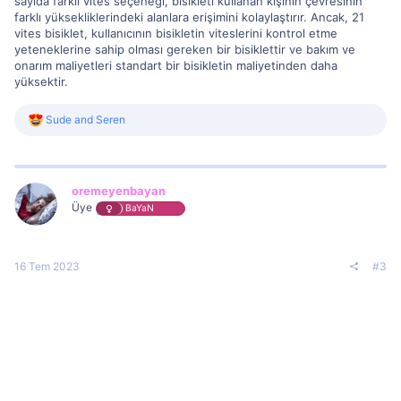
sayıda farklı vites seçeneği, bisikleti kullanan kişinin çevresinin
farklı yüksekliklerindeki alanlara erişimini kolaylaştırır. Ancak, 21
vites bisiklet, kullanıcının bisikletin viteslerini kontrol etme
yeteneklerine sahip olması gereken bir bisiklettir ve bakım ve
onarım maliyetleri standart bir bisikletin maliyetinden daha
yüksektir.
R
Sude
and
Seren
e
a
c
t
i
oremeyenbayan
o
Üye
BaYaN
n
s
:
16 Tem 2023
#3