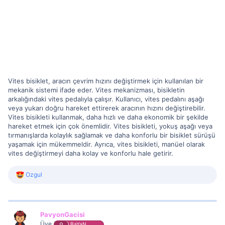
Vites bisiklet, aracın çevrim hızını değiştirmek için kullanılan bir
mekanik sistemi ifade eder. Vites mekanizması, bisikletin
arkalığındaki vites pedalıyla çalışır. Kullanıcı, vites pedalını aşağı
veya yukarı doğru hareket ettirerek aracının hızını değiştirebilir.
Vites bisikleti kullanmak, daha hızlı ve daha ekonomik bir şekilde
hareket etmek için çok önemlidir. Vites bisikleti, yokuş aşağı veya
tırmanışlarda kolaylık sağlamak ve daha konforlu bir bisiklet sürüşü
yaşamak için mükemmeldir. Ayrıca, vites bisikleti, manüel olarak
vites değiştirmeyi daha kolay ve konforlu hale getirir.
R
Ozgul
e
a
c
t
i
PavyonGacisi
o
Üye
BaYaN