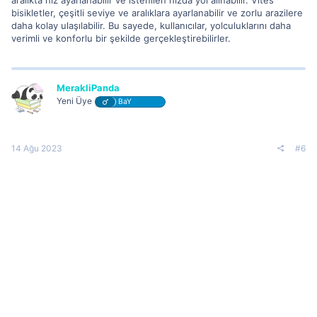
aralıkta hız ayarlanabilir ve istenilen hızda yol alınabilir. Vites
bisikletler, çeşitli seviye ve aralıklara ayarlanabilir ve zorlu arazilere
daha kolay ulaşılabilir. Bu sayede, kullanıcılar, yolculuklarını daha
verimli ve konforlu bir şekilde gerçekleştirebilirler.
MerakliPanda
Yeni Üye
BaY
14 Ağu 2023
#6