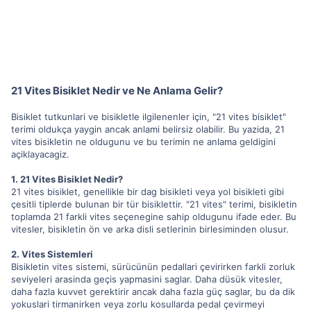
21 Vites Bisiklet Nedir ve Ne Anlama Gelir?
Bisiklet tutkunlari ve bisikletle ilgilenenler için, "21 vites bisiklet"
terimi oldukça yaygin ancak anlami belirsiz olabilir. Bu yazida, 21
vites bisikletin ne oldugunu ve bu terimin ne anlama geldigini
açiklayacagiz.
1. 21 Vites Bisiklet Nedir?
21 vites bisiklet, genellikle bir dag bisikleti veya yol bisikleti gibi
çesitli tiplerde bulunan bir tür bisiklettir. "21 vites" terimi, bisikletin
toplamda 21 farkli vites seçenegine sahip oldugunu ifade eder. Bu
vitesler, bisikletin ön ve arka disli setlerinin birlesiminden olusur.
2. Vites Sistemleri
Bisikletin vites sistemi, sürücünün pedallari çevirirken farkli zorluk
seviyeleri arasinda geçis yapmasini saglar. Daha düsük vitesler,
daha fazla kuvvet gerektirir ancak daha fazla güç saglar, bu da dik
yokuslari tirmanirken veya zorlu kosullarda pedal çevirmeyi