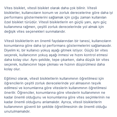
Vites bisiklet, vitesli bisiklet olarak daha çok bilinir. Vitesli
bisikletler, kullanıcıların konum ve zorluk derecelerine göre daha iyi
performans göstermelerini sağlamak için çoğu zaman kullanılan
özel bisiklet türüdür. Vitesli bisikletlerin en güçlü yanı, aynı güç
kullanımına rağmen, çeşitli zorluk derecelerinde yol almak için
değişik vites seçenekleri sunmalarıdır.
Vitesli bisikletlerin en önemli faydalarından bir tanesi, kullanıcıların
konumlarına göre daha iyi performans göstermelerini sağlamasıdır.
Diyelim ki, bir kullanıcı yokuş aşağı gitmek istiyor. Güçlü bir vites
seçerek, kullanıcının yokuş aşağı inmesi ve hızını kontrol etmesi
daha kolay olur. Aynı şekilde, tepe çıkarken, daha düşük bir vites
seçerek, kullanıcının tepe çıkması ve hızının düşürülmesi daha
kolay olur.
Eğitimci olarak, vitesli bisikletlerin kullanımının öğretilmesi için
öğrencilerin çeşitli zorluk derecelerinde yol almasının teşvik
edilmesi ve konumlarına göre viteslerin kullanımının öğretilmesi
önerilir. Öğrenciler, konumlarına göre viteslerin kullanımının ne
kadar önemli olduğunu ve konumlarına göre vites seçimlerinin ne
kadar önemli olduğunu anlamalıdır. Ayrıca, vitesli bisikletlerin
kullanımının güvenli bir şekilde öğretilmesinin de önemli olduğu
unutulmamalıdır.