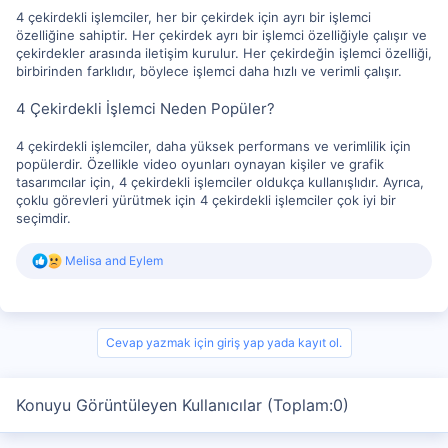
4 çekirdekli işlemciler, her bir çekirdek için ayrı bir işlemci
özelliğine sahiptir. Her çekirdek ayrı bir işlemci özelliğiyle çalışır ve
çekirdekler arasında iletişim kurulur. Her çekirdeğin işlemci özelliği,
birbirinden farklıdır, böylece işlemci daha hızlı ve verimli çalışır.
4 Çekirdekli İşlemci Neden Popüler?
4 çekirdekli işlemciler, daha yüksek performans ve verimlilik için
popülerdir. Özellikle video oyunları oynayan kişiler ve grafik
tasarımcılar için, 4 çekirdekli işlemciler oldukça kullanışlıdır. Ayrıca,
çoklu görevleri yürütmek için 4 çekirdekli işlemciler çok iyi bir
seçimdir.
R
Melisa
and
Eylem
e
a
c
t
i
Cevap yazmak için giriş yap yada kayıt ol.
o
n
s
Konuyu Görüntüleyen Kullanıcılar (Toplam:0)
: