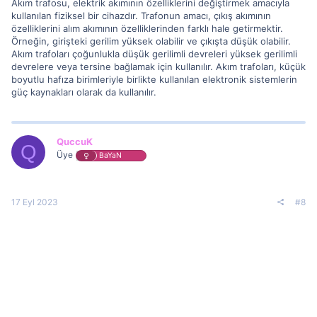
Akım trafosu, elektrik akımının özelliklerini değiştirmek amacıyla
kullanılan fiziksel bir cihazdır. Trafonun amacı, çıkış akımının
özelliklerini alım akımının özelliklerinden farklı hale getirmektir.
Örneğin, girişteki gerilim yüksek olabilir ve çıkışta düşük olabilir.
Akım trafoları çoğunlukla düşük gerilimli devreleri yüksek gerilimli
devrelere veya tersine bağlamak için kullanılır. Akım trafoları, küçük
boyutlu hafıza birimleriyle birlikte kullanılan elektronik sistemlerin
güç kaynakları olarak da kullanılır.
QuccuK
Q
Üye
BaYaN
17 Eyl 2023
#8