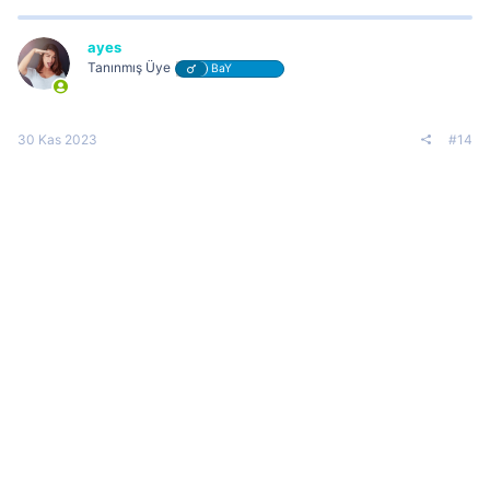
ayes
Tanınmış Üye
BaY
30 Kas 2023
#14