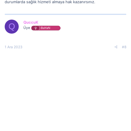
durumlarda sağlık hizmeti almaya hak kazanırsınız.
QuccuK
Q
Üye
BaYaN
1 Ara 2023
#8