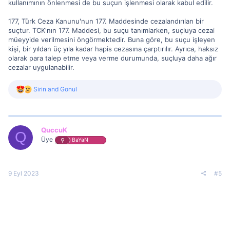
kullanımının önlenmesi de bu suçun işlenmesi olarak kabul edilir.
177, Türk Ceza Kanunu'nun 177. Maddesinde cezalandırılan bir
suçtur. TCK'nın 177. Maddesi, bu suçu tanımlarken, suçluya cezai
müeyyide verilmesini öngörmektedir. Buna göre, bu suçu işleyen
kişi, bir yıldan üç yıla kadar hapis cezasına çarptırılır. Ayrıca, haksız
olarak para talep etme veya verme durumunda, suçluya daha ağır
cezalar uygulanabilir.
R
Sirin
and
Gonul
e
a
c
t
i
QuccuK
Q
o
Üye
BaYaN
n
s
:
9 Eyl 2023
#5