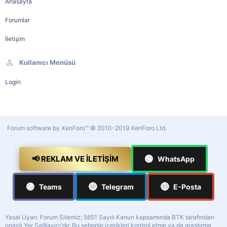
Anasayfa
Forumlar
İletişim
Kullanıcı Menüsü
Login
Forum software by XenForo™
© 2010-2019 XenForo Ltd.
🟢
📢 REKLAM VE İLETIŞIM
WhatsApp
🟣
🔵
🔴
Teams
Telegram
E-Posta
Yasal Uyarı: Forum Sitemiz; 5651 Sayılı Kanun kapsamında BTK tarafından
onaylı Yer Sağlayıcı'dır. Bu sebeple içerikleri kontrol etme ya da araştırma