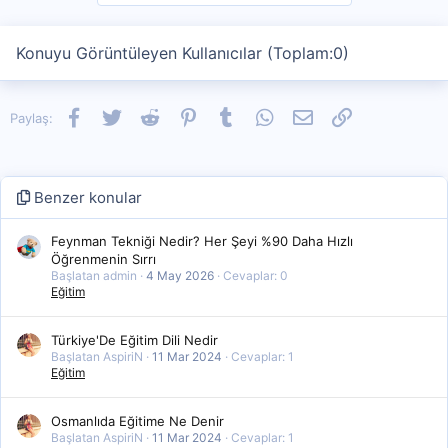
o
n
s
Konuyu Görüntüleyen Kullanıcılar (Toplam:0)
:
Facebook
Twitter
Reddit
Pinterest
Tumblr
WhatsApp
E-posta
Link
Paylaş:
Benzer konular
Feynman Tekniği Nedir? Her Şeyi %90 Daha Hızlı
Öğrenmenin Sırrı
Başlatan admin
4 May 2026
Cevaplar: 0
Eğitim
Türkiye'De Eğitim Dili Nedir
Başlatan AspiriN
11 Mar 2024
Cevaplar: 1
Eğitim
Osmanlıda Eğitime Ne Denir
Başlatan AspiriN
11 Mar 2024
Cevaplar: 1