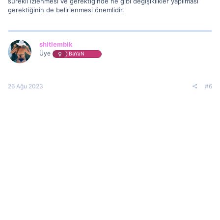
sürekli izlenmesi ve gerektiğinde ne gibi değişiklikler yapılması
gerektiğinin de belirlenmesi önemlidir.
shitlembik
Üye
BaYaN
26 Ağu 2023
#6