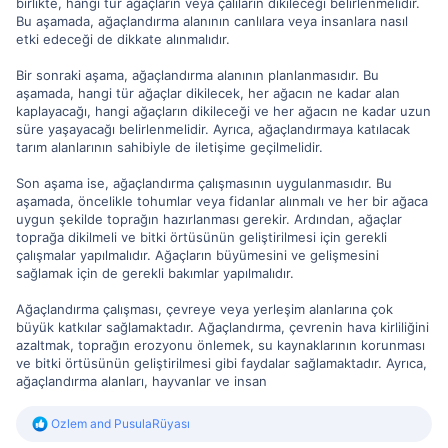
birlikte, hangi tür ağaçların veya çalıların dikileceği belirlenmelidir.
Bu aşamada, ağaçlandırma alanının canlılara veya insanlara nasıl
etki edeceği de dikkate alınmalıdır.
Bir sonraki aşama, ağaçlandırma alanının planlanmasıdır. Bu
aşamada, hangi tür ağaçlar dikilecek, her ağacın ne kadar alan
kaplayacağı, hangi ağaçların dikileceği ve her ağacın ne kadar uzun
süre yaşayacağı belirlenmelidir. Ayrıca, ağaçlandırmaya katılacak
tarım alanlarının sahibiyle de iletişime geçilmelidir.
Son aşama ise, ağaçlandırma çalışmasının uygulanmasıdır. Bu
aşamada, öncelikle tohumlar veya fidanlar alınmalı ve her bir ağaca
uygun şekilde toprağın hazırlanması gerekir. Ardından, ağaçlar
toprağa dikilmeli ve bitki örtüsünün geliştirilmesi için gerekli
çalışmalar yapılmalıdır. Ağaçların büyümesini ve gelişmesini
sağlamak için de gerekli bakımlar yapılmalıdır.
Ağaçlandırma çalışması, çevreye veya yerleşim alanlarına çok
büyük katkılar sağlamaktadır. Ağaçlandırma, çevrenin hava kirliliğini
azaltmak, toprağın erozyonu önlemek, su kaynaklarının korunması
ve bitki örtüsünün geliştirilmesi gibi faydalar sağlamaktadır. Ayrıca,
ağaçlandırma alanları, hayvanlar ve insan
R
Ozlem
and
PusulaRüyası
e