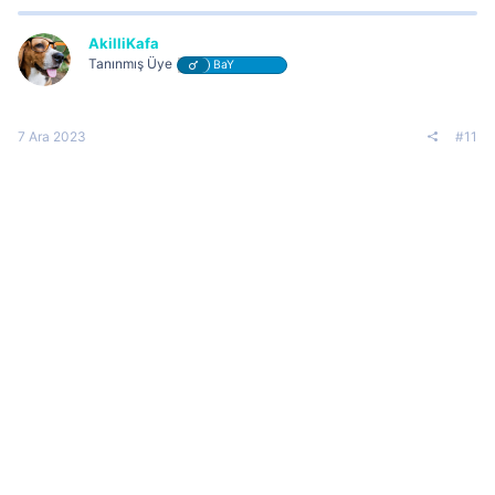
AkilliKafa
Tanınmış Üye
BaY
7 Ara 2023
#11