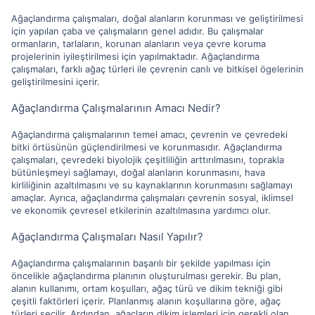
Ağaçlandırma çalışmaları, doğal alanların korunması ve geliştirilmesi
için yapılan çaba ve çalışmaların genel adıdır. Bu çalışmalar
ormanların, tarlaların, korunan alanların veya çevre koruma
projelerinin iyileştirilmesi için yapılmaktadır. Ağaçlandırma
çalışmaları, farklı ağaç türleri ile çevrenin canlı ve bitkisel ögelerinin
geliştirilmesini içerir.
Ağaçlandırma Çalışmalarının Amacı Nedir?
Ağaçlandırma çalışmalarının temel amacı, çevrenin ve çevredeki
bitki örtüsünün güçlendirilmesi ve korunmasıdır. Ağaçlandırma
çalışmaları, çevredeki biyolojik çeşitliliğin arttırılmasını, toprakla
bütünleşmeyi sağlamayı, doğal alanların korunmasını, hava
kirliliğinin azaltılmasını ve su kaynaklarının korunmasını sağlamayı
amaçlar. Ayrıca, ağaçlandırma çalışmaları çevrenin sosyal, iklimsel
ve ekonomik çevresel etkilerinin azaltılmasına yardımcı olur.
Ağaçlandırma Çalışmaları Nasıl Yapılır?
Ağaçlandırma çalışmalarının başarılı bir şekilde yapılması için
öncelikle ağaçlandırma planının oluşturulması gerekir. Bu plan,
alanın kullanımı, ortam koşulları, ağaç türü ve dikim tekniği gibi
çeşitli faktörleri içerir. Planlanmış alanın koşullarına göre, ağaç
türleri seçilir. Ardından, ağaçların dikim işlemleri için gerekli olan