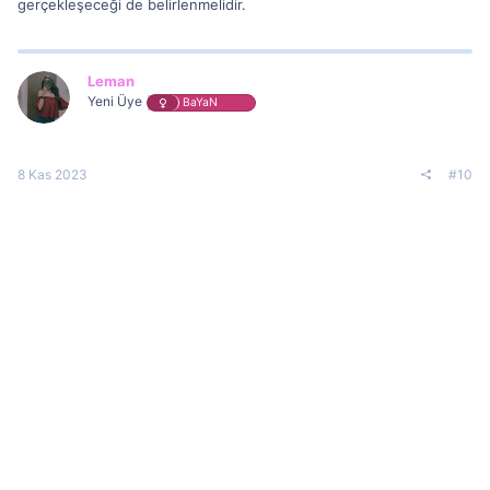
gerçekleşeceği de belirlenmelidir.
Leman
Yeni Üye
BaYaN
8 Kas 2023
#10