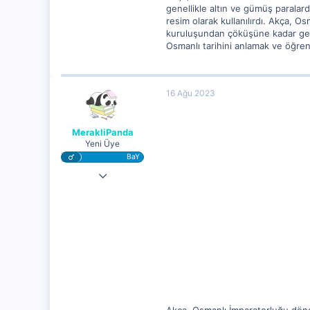
genellikle altın ve gümüş paralard
resim olarak kullanılırdı. Akça, O
kuruluşundan çöküşüne kadar geçen
Osmanlı tarihini anlamak ve öğrenm
16 Ağu 2023
MerakliPanda
Yeni Üye
BaY
5 Ağu 2023
11,658
1,513
0