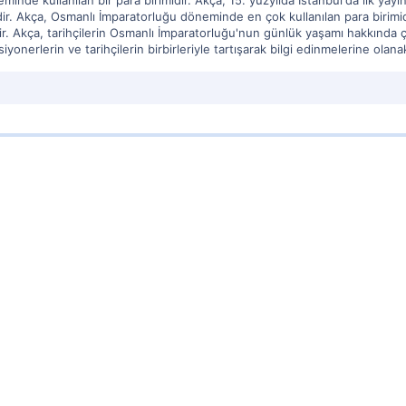
nde kullanılan bir para birimidir. Akça, 15. yüzyılda İstanbul'da ilk yayı
idir. Akça, Osmanlı İmparatorluğu döneminde en çok kullanılan para biri
ir. Akça, tarihçilerin Osmanlı İmparatorluğu'nun günlük yaşamı hakkında ç
iyonerlerin ve tarihçilerin birbirleriyle tartışarak bilgi edinmelerine olana