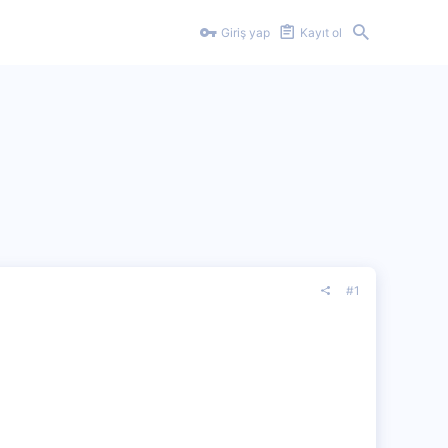
Giriş yap
Kayıt ol
#1