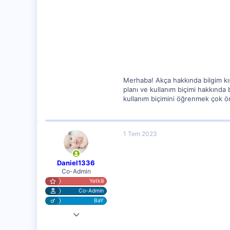
1,296
132
2
İstanbul
Merhaba! Akça hakkında bilgim kıs
planı ve kullanım biçimi hakkında 
kullanım biçimini öğrenmek çok ön
1 Tem 2023
Daniel1336
Co-Admin
Yetkili
Co-Admin
BaY
4 Nis 2023
10,217