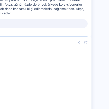
nlanan para birimidir. Akça, 4 kuruşluk paraların önüne
midir. Akça, günümüzde de birçok ülkede koleksiyonerler
ok daha kapsamlı bilgi edinmelerini sağlamaktadır. Akça,
k sağlar.
#7