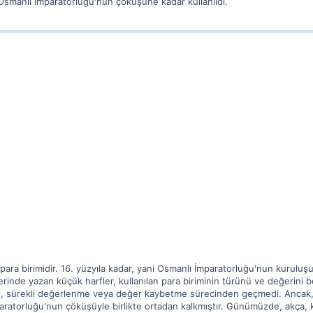
 Osmanlı İmparatorluğu'nun çöküşüne kadar kullanıldı.
ra birimidir. 16. yüzyıla kadar, yani Osmanlı İmparatorluğu'nun kuruluşun
rinde yazan küçük harfler, kullanılan para biriminin türünü ve değerini belir
i, sürekli değerlenme veya değer kaybetme sürecinden geçmedi. Ancak, 
ratorluğu'nun çöküşüyle birlikte ortadan kalkmıştır. Günümüzde, akça, k