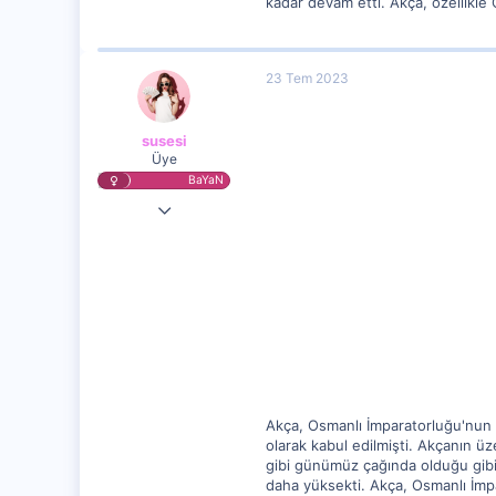
kadar devam etti. Akça, özellikle
23 Tem 2023
susesi
Üye
BaYaN
22 Tem 2023
9,551
1,290
15
Akça, Osmanlı İmparatorluğu'nun pa
olarak kabul edilmişti. Akçanın üze
gibi günümüz çağında olduğu gib
daha yüksekti. Akça, Osmanlı İmpa