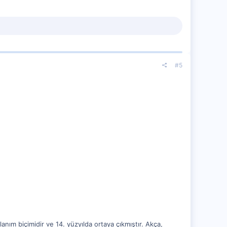
#5
anım biçimidir ve 14. yüzyılda ortaya çıkmıştır. Akça,