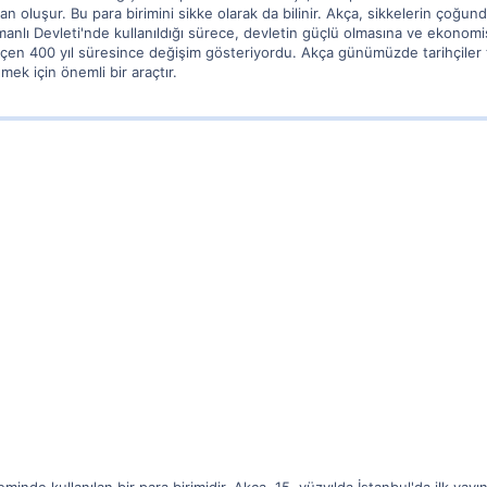
an oluşur. Bu para birimini sikke olarak da bilinir. Akça, sikkelerin çoğun
smanlı Devleti'nde kullanıldığı sürece, devletin güçlü olmasına ve ekonom
 400 yıl süresince değişim gösteriyordu. Akça günümüzde tarihçiler tara
ek için önemli bir araçtır.