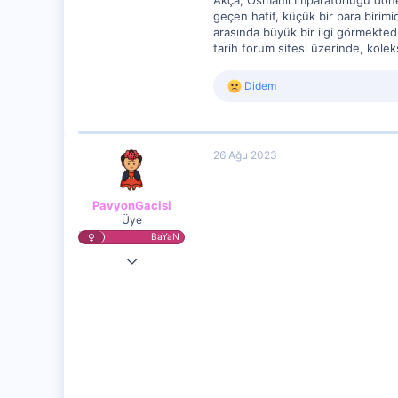
Akça, Osmanlı İmparatorluğu dönemi
geçen hafif, küçük bir para birim
arasında büyük bir ilgi görmekted
tarih forum sitesi üzerinde, koleks
R
Didem
e
a
c
t
26 Ağu 2023
i
o
n
s
PavyonGacisi
:
Üye
BaYaN
20 Ağu 2023
12,256
1,568
5