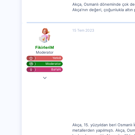
Akça, Osmanlı döneminde çok değerl
Akça'nın değeri, çoğunlukla altın 
15 Tem 2023
FikirleriM
Moderator
Yetkili
Moderator
BaYaN
10 Tem 2023
6,818
832
82
Akça, 15. yüzyıldan beri Osmanlı İ
metallerden yapılmıştı. Akça, Osman