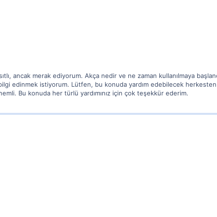
ıtlı, ancak merak ediyorum. Akça nedir ve ne zaman kullanılmaya başland
bilgi edinmek istiyorum. Lütfen, bu konuda yardım edebilecek herkesten yar
emli. Bu konuda her türlü yardımınız için çok teşekkür ederim.