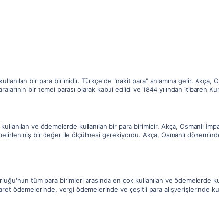
llanılan bir para birimidir. Türkçe'de "nakit para" anlamına gelir. Akça, 
larının bir temel parası olarak kabul edildi ve 1844 yılından itibaren Kuruş
llanılan ve ödemelerde kullanılan bir para birimidir. Akça, Osmanlı İmpa
belirlenmiş bir değer ile ölçülmesi gerekiyordu. Akça, Osmanlı döneminde,
luğu'nun tüm para birimleri arasında en çok kullanılan ve ödemelerde kull
icaret ödemelerinde, vergi ödemelerinde ve çeşitli para alışverişlerinde kul