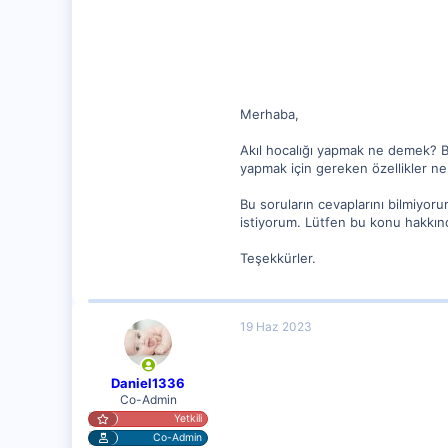
62
Merhaba,
Akıl hocalığı yapmak ne demek? Bu 
yapmak için gereken özellikler nel
Bu soruların cevaplarını bilmiyor
istiyorum. Lütfen bu konu hakkınd
Teşekkürler.
19 Haz 2023
Daniel1336
Co-Admin
Yetkili
Co-Admin