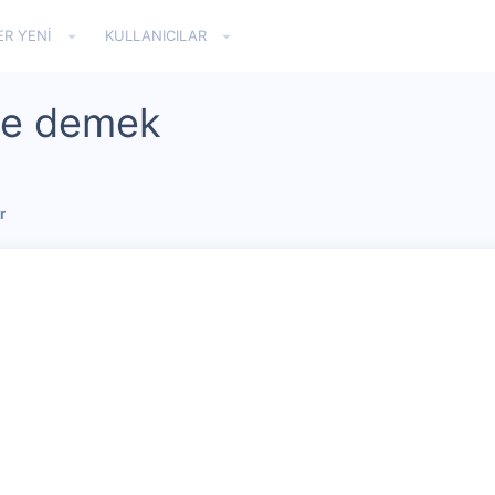
ER YENI
KULLANICILAR
 ne demek
r