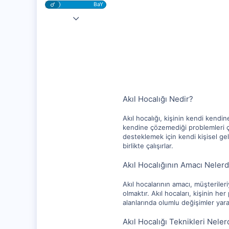
BaY
4 Nis 2023
10,217
1,281
112
Akıl Hocalığı Nedir?
Akıl hocalığı, kişinin kendi kendi
kendine çözemediği problemleri çöz
desteklemek için kendi kişisel geli
birlikte çalışırlar.
Akıl Hocalığının Amacı Nelerd
Akıl hocalarının amacı, müşteriler
olmaktır. Akıl hocaları, kişinin 
alanlarında olumlu değişimler yara
Akıl Hocalığı Teknikleri Neler