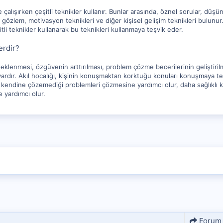
kte çalışırken çeşitli teknikler kullanır. Bunlar arasında, öznel sorular, d
gözlem, motivasyon teknikleri ve diğer kişisel gelişim teknikleri bulunur
li teknikler kullanarak bu teknikleri kullanmaya teşvik eder.
erdir?
desteklenmesi, özgüvenin arttırılması, problem çözme becerilerinin geliş
arı vardır. Akıl hocalığı, kişinin konuşmaktan korktuğu konuları konuşmaya 
endi kendine çözemediği problemleri çözmesine yardımcı olur, daha sağlıklı
e yardımcı olur.
Forum