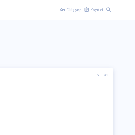
Giriş yap
Kayıt ol
#1