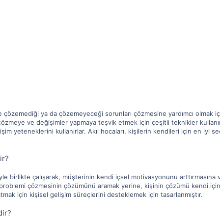
ne çözemediği ya da çözemeyeceği sorunları çözmesine yardımcı olmak için b
meye ve değişimler yapmaya teşvik etmek için çeşitli teknikler kullanırlar
şim yeteneklerini kullanırlar. Akıl hocaları, kişilerin kendileri için en iy
ir?
iyle birlikte çalışarak, müşterinin kendi içsel motivasyonunu arttırmasın
her problemi çözmesinin çözümünü aramak yerine, kişinin çözümü kendi için
tmak için kişisel gelişim süreçlerini desteklemek için tasarlanmıştır.
dir?