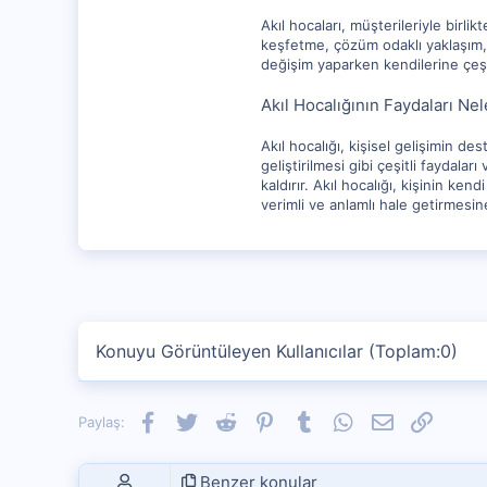
Akıl hocaları, müşterileriyle birli
keşfetme, çözüm odaklı yaklaşım, 
değişim yaparken kendilerine çeşit
Akıl Hocalığının Faydaları Nel
Akıl hocalığı, kişisel gelişimin 
geliştirilmesi gibi çeşitli faydal
kaldırır. Akıl hocalığı, kişinin k
verimli ve anlamlı hale getirmesin
Konuyu Görüntüleyen Kullanıcılar (Toplam:0)
Facebook
Twitter
Reddit
Pinterest
Tumblr
WhatsApp
E-posta
Link
Paylaş:
Benzer konular