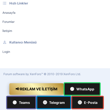
Hızlı Linkler
Anasayfa
Forumlar
İletişim
Kullanıcı Menüsü
Login
Forum software by XenForo™
© 2010-2019 XenForo Ltd.
🟢
📢 REKLAM VE İLETIŞIM
WhatsApp
🟣
🔵
🔴
Teams
Telegram
E-Posta