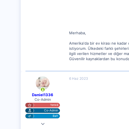
62
Merhaba,
Amerika'da bir ev kirası ne kadar 
istiyorum. Ülkedeki farklı şehirler
ilgili verilen hizmetler ve diğer
Güvenilir kaynaklardan bu konuda 
6 Haz 2023
Daniel1336
Co-Admin
Yetkili
Co-Admin
BaY
4 Nis 2023