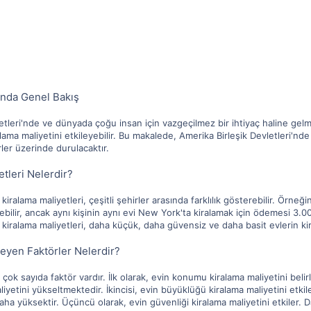
ında Genel Bakış
tleri'nde ve dünyada çoğu insan için vazgeçilmez bir ihtiyaç haline gelmişti
iralama maliyetini etkileyebilir. Bu makalede, Amerika Birleşik Devletleri'n
rler üzerinde durulacaktır.
tleri Nelerdir?
iralama maliyetleri, çeşitli şehirler arasında farklılık gösterebilir. Örneği
bilir, ancak aynı kişinin aynı evi New York'ta kiralamak için ödemesi 3.0
 kiralama maliyetleri, daha küçük, daha güvensiz ve daha basit evlerin ki
leyen Faktörler Nelerdir?
n çok sayıda faktör vardır. İlk olarak, evin konumu kiralama maliyetini bel
yetini yükseltmektedir. İkincisi, evin büyüklüğü kiralama maliyetini etkil
aha yüksektir. Üçüncü olarak, evin güvenliği kiralama maliyetini etkiler. 