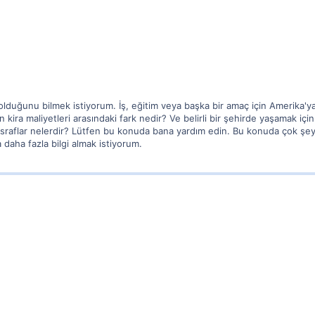
olduğunu bilmek istiyorum. İş, eğitim veya başka bir amaç için Amerika'ya
in kira maliyetleri arasındaki fark nedir? Ve belirli bir şehirde yaşamak i
 masraflar nelerdir? Lütfen bu konuda bana yardım edin. Bu konuda çok şe
daha fazla bilgi almak istiyorum.