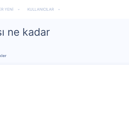
ER YENI
KULLANICILAR
sı ne kadar
kler