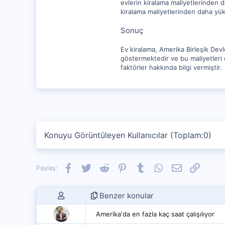
evlerin kiralama maliyetlerinden d
kiralama maliyetlerinden daha yük
Sonuç
Ev kiralama, Amerika Birleşik Devle
göstermektedir ve bu maliyetleri e
faktörler hakkında bilgi vermiştir.
Konuyu Görüntüleyen Kullanıcılar (Toplam:0)
Facebook
Twitter
Reddit
Pinterest
Tumblr
WhatsApp
E-posta
Link
Paylaş:
Benzer konular
Amerika'da en fazla kaç saat çalışılıyor