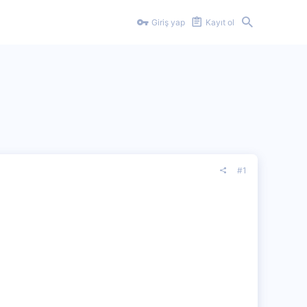
Giriş yap
Kayıt ol
#1