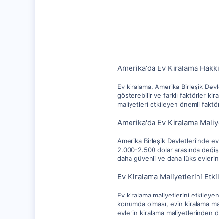
10,217
1,281
112
Amerika'da Ev Kiralama Hakk
Ev kiralama, Amerika Birleşik Devle
gösterebilir ve farklı faktörler k
maliyetleri etkileyen önemli faktö
Amerika'da Ev Kiralama Maliye
Amerika Birleşik Devletleri'nde ev k
2.000-2.500 dolar arasında değişe
daha güvenli ve daha lüks evlerin
Ev Kiralama Maliyetlerini Etki
Ev kiralama maliyetlerini etkileye
konumda olması, evin kiralama mali
evlerin kiralama maliyetlerinden d