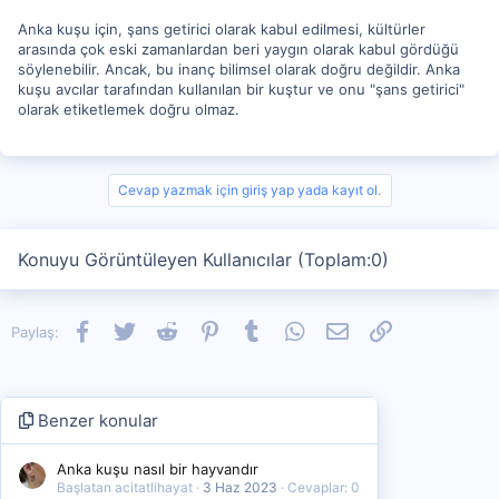
Anka kuşu için, şans getirici olarak kabul edilmesi, kültürler
arasında çok eski zamanlardan beri yaygın olarak kabul gördüğü
söylenebilir. Ancak, bu inanç bilimsel olarak doğru değildir. Anka
kuşu avcılar tarafından kullanılan bir kuştur ve onu "şans getirici"
olarak etiketlemek doğru olmaz.
Cevap yazmak için giriş yap yada kayıt ol.
Konuyu Görüntüleyen Kullanıcılar (Toplam:0)
Facebook
Twitter
Reddit
Pinterest
Tumblr
WhatsApp
E-posta
Link
Paylaş:
Benzer konular
Anka kuşu nasıl bir hayvandır
Başlatan acitatlihayat
3 Haz 2023
Cevaplar: 0