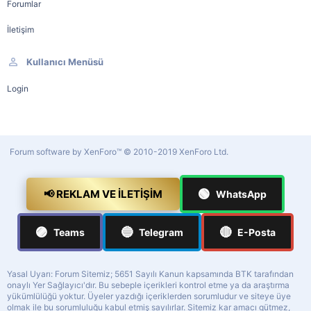
Forumlar
İletişim
Kullanıcı Menüsü
Login
Forum software by XenForo™
© 2010-2019 XenForo Ltd.
🟢
📢 REKLAM VE İLETIŞIM
WhatsApp
🟣
🔵
🔴
Teams
Telegram
E-Posta
Yasal Uyarı: Forum Sitemiz; 5651 Sayılı Kanun kapsamında BTK tarafından
onaylı Yer Sağlayıcı'dır. Bu sebeple içerikleri kontrol etme ya da araştırma
yükümlülüğü yoktur. Üyeler yazdığı içeriklerden sorumludur ve siteye üye
olmak ile bu sorumluluğu kabul etmiş sayılırlar. Sitemiz kar amacı gütmez,