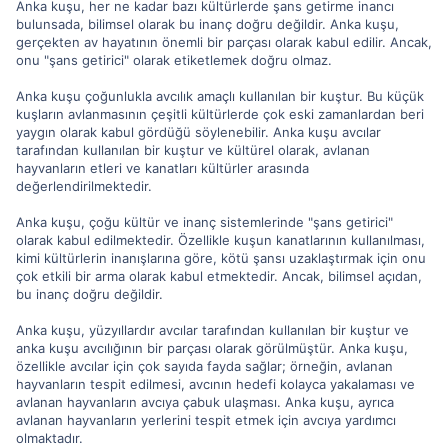
Anka kuşu, her ne kadar bazı kültürlerde şans getirme inancı
bulunsada, bilimsel olarak bu inanç doğru değildir. Anka kuşu,
gerçekten av hayatının önemli bir parçası olarak kabul edilir. Ancak,
onu "şans getirici" olarak etiketlemek doğru olmaz.
Anka kuşu çoğunlukla avcılık amaçlı kullanılan bir kuştur. Bu küçük
kuşların avlanmasının çeşitli kültürlerde çok eski zamanlardan beri
yaygın olarak kabul gördüğü söylenebilir. Anka kuşu avcılar
tarafından kullanılan bir kuştur ve kültürel olarak, avlanan
hayvanların etleri ve kanatları kültürler arasında
değerlendirilmektedir.
Anka kuşu, çoğu kültür ve inanç sistemlerinde "şans getirici"
olarak kabul edilmektedir. Özellikle kuşun kanatlarının kullanılması,
kimi kültürlerin inanışlarına göre, kötü şansı uzaklaştırmak için onu
çok etkili bir arma olarak kabul etmektedir. Ancak, bilimsel açıdan,
bu inanç doğru değildir.
Anka kuşu, yüzyıllardır avcılar tarafından kullanılan bir kuştur ve
anka kuşu avcılığının bir parçası olarak görülmüştür. Anka kuşu,
özellikle avcılar için çok sayıda fayda sağlar; örneğin, avlanan
hayvanların tespit edilmesi, avcının hedefi kolayca yakalaması ve
avlanan hayvanların avcıya çabuk ulaşması. Anka kuşu, ayrıca
avlanan hayvanların yerlerini tespit etmek için avcıya yardımcı
olmaktadır.