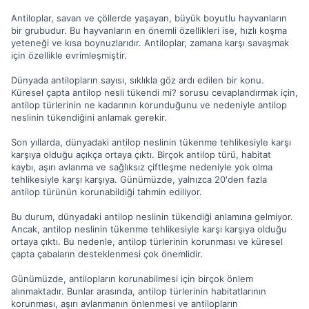
Antiloplar, savan ve çöllerde yaşayan, büyük boyutlu hayvanların
bir grubudur. Bu hayvanların en önemli özellikleri ise, hızlı koşma
yeteneği ve kısa boynuzlarıdır. Antiloplar, zamana karşı savaşmak
için özellikle evrimleşmiştir.
Dünyada antilopların sayısı, sıklıkla göz ardı edilen bir konu.
Küresel çapta antilop nesli tükendi mi? sorusu cevaplandırmak için,
antilop türlerinin ne kadarının korunduğunu ve nedeniyle antilop
neslinin tükendiğini anlamak gerekir.
Son yıllarda, dünyadaki antilop neslinin tükenme tehlikesiyle karşı
karşıya olduğu açıkça ortaya çıktı. Birçok antilop türü, habitat
kaybı, aşırı avlanma ve sağlıksız çiftleşme nedeniyle yok olma
tehlikesiyle karşı karşıya. Günümüzde, yalnızca 20'den fazla
antilop türünün korunabildiği tahmin ediliyor.
Bu durum, dünyadaki antilop neslinin tükendiği anlamına gelmiyor.
Ancak, antilop neslinin tükenme tehlikesiyle karşı karşıya olduğu
ortaya çıktı. Bu nedenle, antilop türlerinin korunması ve küresel
çapta çabaların desteklenmesi çok önemlidir.
Günümüzde, antilopların korunabilmesi için birçok önlem
alınmaktadır. Bunlar arasında, antilop türlerinin habitatlarının
korunması, aşırı avlanmanın önlenmesi ve antilopların