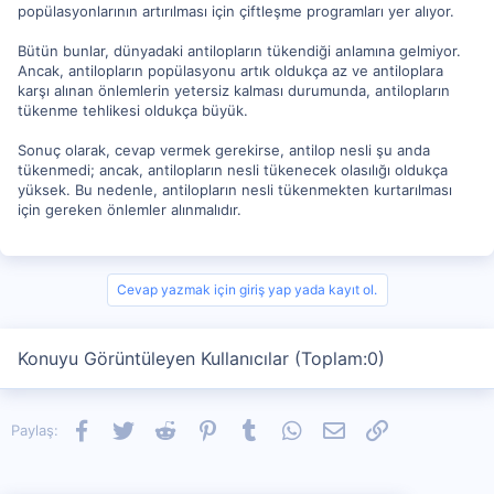
popülasyonlarının artırılması için çiftleşme programları yer alıyor.
Bütün bunlar, dünyadaki antilopların tükendiği anlamına gelmiyor.
Ancak, antilopların popülasyonu artık oldukça az ve antiloplara
karşı alınan önlemlerin yetersiz kalması durumunda, antilopların
tükenme tehlikesi oldukça büyük.
Sonuç olarak, cevap vermek gerekirse, antilop nesli şu anda
tükenmedi; ancak, antilopların nesli tükenecek olasılığı oldukça
yüksek. Bu nedenle, antilopların nesli tükenmekten kurtarılması
için gereken önlemler alınmalıdır.
Cevap yazmak için giriş yap yada kayıt ol.
Konuyu Görüntüleyen Kullanıcılar (Toplam:0)
Facebook
Twitter
Reddit
Pinterest
Tumblr
WhatsApp
E-posta
Link
Paylaş: