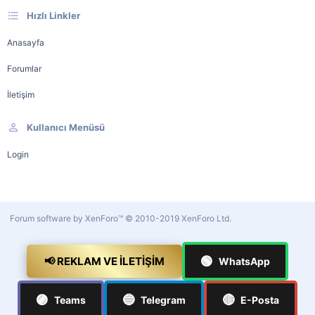
Hızlı Linkler
Anasayfa
Forumlar
İletişim
Kullanıcı Menüsü
Login
Forum software by XenForo™
© 2010-2019 XenForo Ltd.
🟢
📢 REKLAM VE İLETIŞIM
WhatsApp
🟣
🔵
🔴
Teams
Telegram
E-Posta