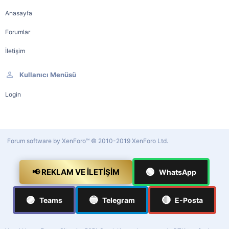
Anasayfa
Forumlar
İletişim
Kullanıcı Menüsü
Login
Forum software by XenForo™
© 2010-2019 XenForo Ltd.
🟢
📢 REKLAM VE İLETIŞIM
WhatsApp
🟣
🔵
🔴
Teams
Telegram
E-Posta