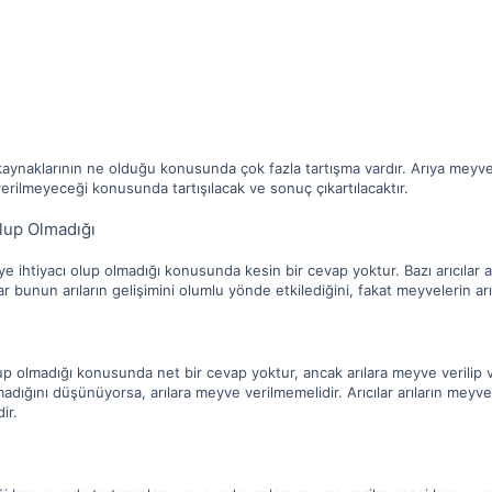
 kaynaklarının ne olduğu konusunda çok fazla tartışma vardır. Arıya meyve
erilmeyeceği konusunda tartışılacak ve sonuç çıkartılacaktır.
Olup Olmadığı
e ihtiyacı olup olmadığı konusunda kesin bir cevap yoktur. Bazı arıcılar a
lar bunun arıların gelişimini olumlu yönde etkilediğini, fakat meyvelerin a
up olmadığı konusunda net bir cevap yoktur, ancak arılara meyve verilip v
madığını düşünüyorsa, arılara meyve verilmemelidir. Arıcılar arıların mey
ir.