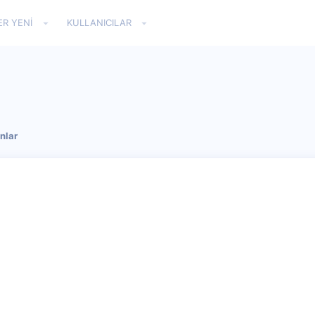
ER YENI
KULLANICILAR
nlar