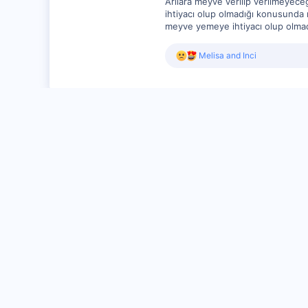
Arılara meyve verilip verilmeyec
ihtiyacı olup olmadığı konusunda n
meyve yemeye ihtiyacı olup olmad
R
Melisa
and
Inci
e
a
c
t
i
o
n
s
Konuyu Görüntüleyen Kullanıcılar (Toplam:0)
:
Facebook
Twitter
Reddit
Pinterest
Tumblr
WhatsApp
E-posta
Paylaş:
Benzer konular
Kuşlar meyve olarak ne yer
Kuşlar hangi sebze ve meyveleri yer