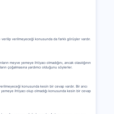
 verilip verilmeyeceği konusunda da farklı görüşler vardır.
rıların meyve yemeye ihtiyacı olmadığını, ancak olasılığının
rıların çoğalmasına yardımcı olduğunu söylerler.
erilmeyeceği konusunda kesin bir cevap vardır. Bir arıcı
ve yemeye ihtiyacı olup olmadığı konusunda kesin bir cevap