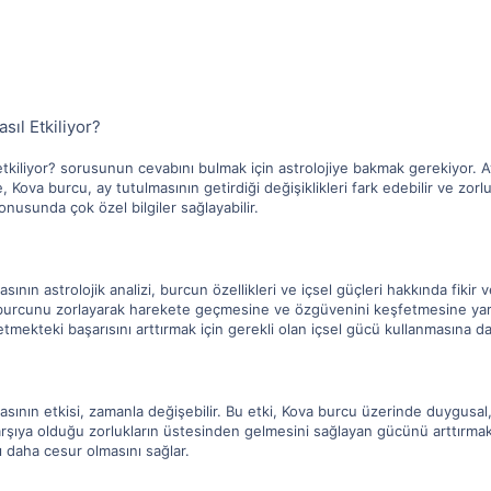
ıl Etkiliyor?
tkiliyor? sorusunun cevabını bulmak için astrolojiye bakmak gerekiyor. 
te, Kova burcu, ay tutulmasının getirdiği değişiklikleri fark edebilir ve zo
nusunda çok özel bilgiler sağlayabilir.
nın astrolojik analizi, burcun özellikleri ve içsel güçleri hakkında fikir ve
a burcunu zorlayarak harekete geçmesine ve özgüvenini keşfetmesine yard
tmekteki başarısını arttırmak için gerekli olan içsel gücü kullanmasına da
ının etkisi, zamanla değişebilir. Bu etki, Kova burcu üzerinde duygusal, zi
rşıya olduğu zorlukların üstesinden gelmesini sağlayan gücünü arttırmak i
 daha cesur olmasını sağlar.