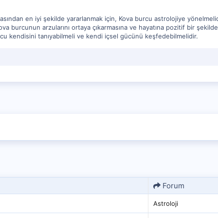
sından en iyi şekilde yararlanmak için, Kova burcu astrolojiye yönelmelid
Kova burcunun arzularını ortaya çıkarmasına ve hayatına pozitif bir şekild
rcu kendisini tanıyabilmeli ve kendi içsel gücünü keşfedebilmelidir.
Forum
Astroloji