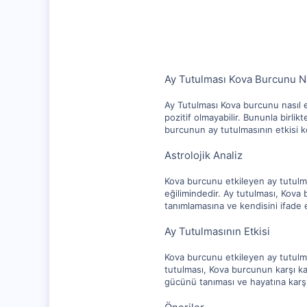
10,217
1,281
112
Ay Tutulması Kova Burcunu Nas
Ay Tutulması Kova burcunu nasıl e
pozitif olmayabilir. Bununla birlik
burcunun ay tutulmasının etkisi ko
Astrolojik Analiz
Kova burcunu etkileyen ay tutulması
eğilimindedir. Ay tutulması, Kov
tanımlamasına ve kendisini ifade e
Ay Tutulmasının Etkisi
Kova burcunu etkileyen ay tutulmas
tutulması, Kova burcunun karşı ka
gücünü tanıması ve hayatına karşı