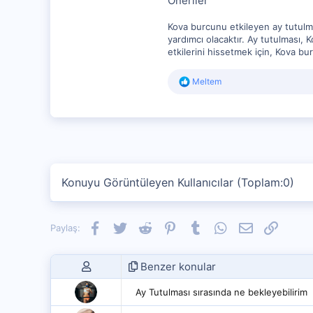
Öneriler
Kova burcunu etkileyen ay tutulma
yardımcı olacaktır. Ay tutulması, 
etkilerini hissetmek için, Kova bu
R
Meltem
e
a
c
t
i
o
n
s
Konuyu Görüntüleyen Kullanıcılar (Toplam:0)
:
Facebook
Twitter
Reddit
Pinterest
Tumblr
WhatsApp
E-posta
Link
Paylaş:
Benzer konular
Ay Tutulması sırasında ne bekleyebilirim