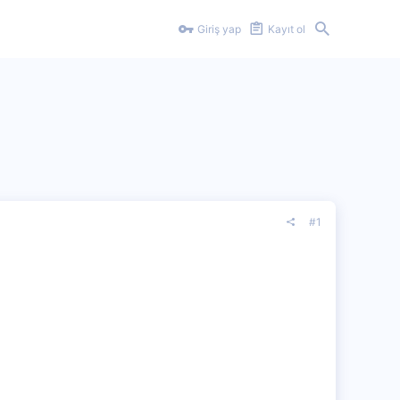
Giriş yap
Kayıt ol
#1