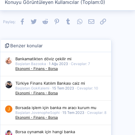
Konuyu Görüntüleyen Kullanıcılar (Toplam:0)
Facebook
Twitter
Reddit
Pinterest
Tumblr
WhatsApp
E-posta
Link
Paylaş:
Benzer konular
Bankamatikten döviz çekilir mi
Başlatan Bazooka
1 Ağu 2023
Cevaplar: 7
Ekonomi - Finans - Borsa
Türkiye Finans Katılım Bankası caiz mi
Başlatan GokKalemi
15 Tem 2023
Cevaplar: 10
Ekonomi - Finans - Borsa
Borsada işlem için banka mı aracı kurum mu
J
Başlatan JovenopheSophi
15 Tem 2023
Cevaplar: 8
Ekonomi - Finans - Borsa
Borsa oynamak için hangi banka