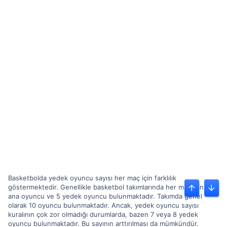
Basketbolda yedek oyuncu sayısı her maç için farklılık
göstermektedir. Genellikle basketbol takımlarında her maç için 5
Üst
Alt
ana oyuncu ve 5 yedek oyuncu bulunmaktadır. Takımda genel
olarak 10 oyuncu bulunmaktadır. Ancak, yedek oyuncu sayısı
kuralının çok zor olmadığı durumlarda, bazen 7 veya 8 yedek
oyuncu bulunmaktadır. Bu sayının arttırılması da mümkündür.