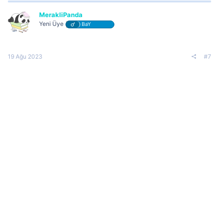
MerakliPanda
Yeni Üye
BaY
19 Ağu 2023
#7