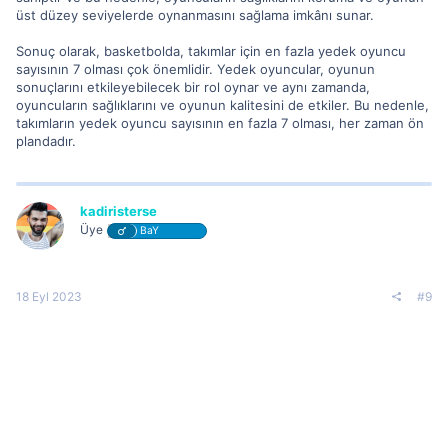
üst düzey seviyelerde oynanmasını sağlama imkânı sunar.
Sonuç olarak, basketbolda, takımlar için en fazla yedek oyuncu
sayısının 7 olması çok önemlidir. Yedek oyuncular, oyunun
sonuçlarını etkileyebilecek bir rol oynar ve aynı zamanda,
oyuncuların sağlıklarını ve oyunun kalitesini de etkiler. Bu nedenle,
takımların yedek oyuncu sayısının en fazla 7 olması, her zaman ön
plandadır.
kadiristerse
Üye
BaY
18 Eyl 2023
#9