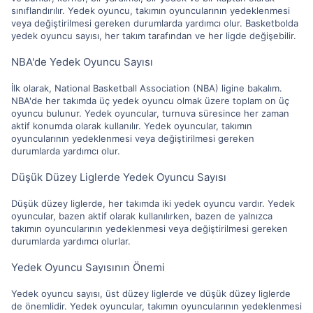
sınıflandırılır. Yedek oyuncu, takımın oyuncularının yedeklenmesi
veya değiştirilmesi gereken durumlarda yardımcı olur. Basketbolda
yedek oyuncu sayısı, her takım tarafından ve her ligde değişebilir.
NBA'de Yedek Oyuncu Sayısı
İlk olarak, National Basketball Association (NBA) ligine bakalım.
NBA'de her takımda üç yedek oyuncu olmak üzere toplam on üç
oyuncu bulunur. Yedek oyuncular, turnuva süresince her zaman
aktif konumda olarak kullanılır. Yedek oyuncular, takımın
oyuncularının yedeklenmesi veya değiştirilmesi gereken
durumlarda yardımcı olur.
Düşük Düzey Liglerde Yedek Oyuncu Sayısı
Düşük düzey liglerde, her takımda iki yedek oyuncu vardır. Yedek
oyuncular, bazen aktif olarak kullanılırken, bazen de yalnızca
takımın oyuncularının yedeklenmesi veya değiştirilmesi gereken
durumlarda yardımcı olurlar.
Yedek Oyuncu Sayısının Önemi
Yedek oyuncu sayısı, üst düzey liglerde ve düşük düzey liglerde
de önemlidir. Yedek oyuncular, takımın oyuncularının yedeklenmesi