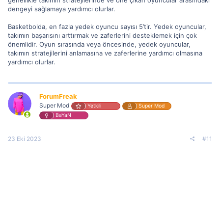
genellikle takımın stratejilerinde ve öne çıkan oyuncular arasındaki
dengeyi sağlamaya yardımcı olurlar.
Basketbolda, en fazla yedek oyuncu sayısı 5’tir. Yedek oyuncular,
takımın başarısını arttırmak ve zaferlerini desteklemek için çok
önemlidir. Oyun sırasında veya öncesinde, yedek oyuncular,
takımın stratejilerini anlamasına ve zaferlerine yardımcı olmasına
yardımcı olurlar.
ForumFreak
Super Mod
Yetkili
Super Mod
BaYaN
23 Eki 2023
#11