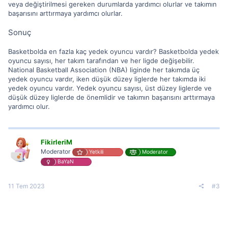
veya değiştirilmesi gereken durumlarda yardımcı olurlar ve takımın
başarısını arttırmaya yardımcı olurlar.
Sonuç
Basketbolda en fazla kaç yedek oyuncu vardır? Basketbolda yedek
oyuncu sayısı, her takım tarafından ve her ligde değişebilir.
National Basketball Association (NBA) liginde her takımda üç
yedek oyuncu vardır, iken düşük düzey liglerde her takımda iki
yedek oyuncu vardır. Yedek oyuncu sayısı, üst düzey liglerde ve
düşük düzey liglerde de önemlidir ve takımın başarısını arttırmaya
yardımcı olur.
FikirleriM
Moderator
Yetkili
Moderator
BaYaN
11 Tem 2023
#3