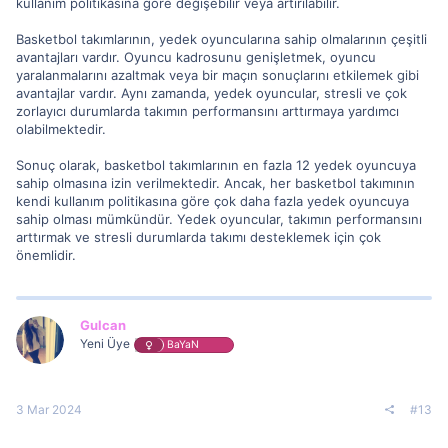
kullanım politikasına göre değişebilir veya artırılabilir.
Basketbol takımlarının, yedek oyuncularına sahip olmalarının çeşitli
avantajları vardır. Oyuncu kadrosunu genişletmek, oyuncu
yaralanmalarını azaltmak veya bir maçın sonuçlarını etkilemek gibi
avantajlar vardır. Aynı zamanda, yedek oyuncular, stresli ve çok
zorlayıcı durumlarda takımın performansını arttırmaya yardımcı
olabilmektedir.
Sonuç olarak, basketbol takımlarının en fazla 12 yedek oyuncuya
sahip olmasına izin verilmektedir. Ancak, her basketbol takımının
kendi kullanım politikasına göre çok daha fazla yedek oyuncuya
sahip olması mümkündür. Yedek oyuncular, takımın performansını
arttırmak ve stresli durumlarda takımı desteklemek için çok
önemlidir.
Gulcan
Yeni Üye
BaYaN
3 Mar 2024
#13