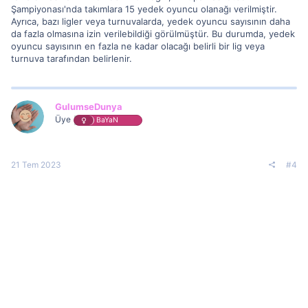
Şampiyonası'nda takımlara 15 yedek oyuncu olanağı verilmiştir.
Ayrıca, bazı ligler veya turnuvalarda, yedek oyuncu sayısının daha
da fazla olmasına izin verilebildiği görülmüştür. Bu durumda, yedek
oyuncu sayısının en fazla ne kadar olacağı belirli bir lig veya
turnuva tarafından belirlenir.
GulumseDunya
Üye
BaYaN
21 Tem 2023
#4