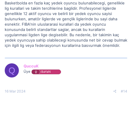
Basketbolda en fazla kaç yedek oyuncu bulunabilecegi, genellikle
lig kurallari ve takim tercihlerine baglidir. Profesyonel liglerde
genellikle 12 aktif oyuncu ve belirli bir yedek oyuncu sayisi
bulunurken, amatör liglerde ve gençlik liglerinde bu sayi daha
esnektir. FIBA'nin uluslararasi kurallari da yedek oyuncu
konusunda belirli standartlar saglar, ancak bu kurallarin
uygulanmasi ligden lige degisebilir. Bu nedenle, bir takimin kaç
yedek oyuncuya sahip olabilecegi konusunda net bir cevap bulmak
için ilgili lig veya federasyonun kurallarina basvurmak önemlidir.
QuccuK
Q
Üye
BaYaN
16 Mar 2024
#14