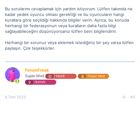
Bu sorularımı cevaplamak için yardım istiyorum. Lütfen takımda ne
kadar yedek oyuncu olması gerektiği ve bu oyuncuların hangi
kurallara göre seçildiği hakkında bilgiler verin. Ayrıca, bu konuda
herhangi bir federasyonun veya kuralların daha fazla bilgi
sağlayabileceğini düşünüyorsanız lütfen beni bilgilendirin.
Herhangi bir sorunuz veya eklemek istediğiniz bir şey varsa lütfen
paylaşın. Çok teşekkürler.
ForumFreak
Super Mod
Yetkili
Super Mod
BaYaN
6 Tem 2023
#2