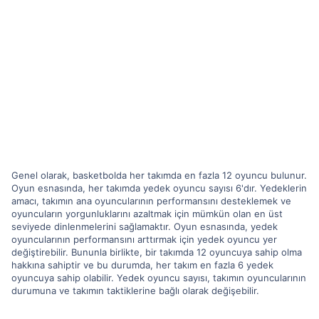
Genel olarak, basketbolda her takımda en fazla 12 oyuncu bulunur.
Oyun esnasında, her takımda yedek oyuncu sayısı 6'dır. Yedeklerin
amacı, takımın ana oyuncularının performansını desteklemek ve
oyuncuların yorgunluklarını azaltmak için mümkün olan en üst
seviyede dinlenmelerini sağlamaktır. Oyun esnasında, yedek
oyuncularının performansını arttırmak için yedek oyuncu yer
değiştirebilir. Bununla birlikte, bir takımda 12 oyuncuya sahip olma
hakkına sahiptir ve bu durumda, her takım en fazla 6 yedek
oyuncuya sahip olabilir. Yedek oyuncu sayısı, takımın oyuncularının
durumuna ve takımın taktiklerine bağlı olarak değişebilir.