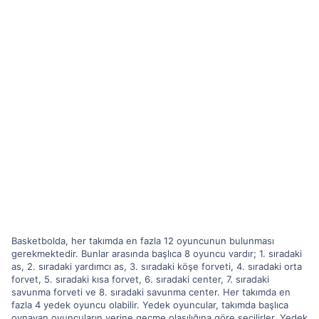
Basketbolda, her takımda en fazla 12 oyuncunun bulunması
gerekmektedir. Bunlar arasında başlıca 8 oyuncu vardır; 1. sıradaki
as, 2. sıradaki yardımcı as, 3. sıradaki köşe forveti, 4. sıradaki orta
forvet, 5. sıradaki kısa forvet, 6. sıradaki center, 7. sıradaki
savunma forveti ve 8. sıradaki savunma center. Her takımda en
fazla 4 yedek oyuncu olabilir. Yedek oyuncular, takımda başlıca
oynayan oyuncuların yerine geçme olasılığına göre seçilirler. Yedek