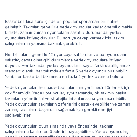
Basketbol, kısa süre içinde en popüler sporlardan biri haline
gelmiştir. Takımlar, genellikle yedek oyuncular kadar önemli olmakla
birlikte, zaman zaman oyuncuların sakatlık durumunda, yedek
oyunculara ihtiyaç duyulur. Bu soruya cevap vermek için, takım
çalışmalarının yapısına bakmak gereklidir.
Her bir takım, genelde 12 oyuncuya sahip olur ve bu oyuncuların
sakatlık, cezalı olma gibi durumlarda yedek oyunculara ihtiyaç
duyulur. Her takımda, yedek oyuncuların sayısı farklı olabilir; ancak,
standart olarak, her takımda en fazla 5 yedek oyuncu bulunabilir.
Yani, her basketbol takımında en fazla 5 yedek oyuncu bulunur.
Yedek oyuncular, her basketbol takımının yenilmesini önlemek için
çok önemlidir. Yedek oyuncular, aynı zamanda, bir takımın başka
takımların yönetimini ve stratejilerini anlamasına yardımcı olabilir.
Yedek oyuncular, takımların zaferlerini destekleyebilirler ve zaman
zaman, takımların başarısını sağlamak için gerekli enerjiyi
sağlayabilirler.
Yedek oyuncular, oyun sırasında veya öncesinde, takımın
çalışmalarına katılıp tecrübelerini paylaşabilirler. Yedek oyuncular,