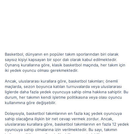
Basketbol, dünyanın en popüler takım sporlarından biri olarak
sayısız kişiyi kapsayan bir spor dalı olarak kabul edilmektedir.
Oynanış kurallarına göre, klasik basketbol maçında, her takım için
iki yedek oyuncu olması gerekmektedir.
Ancak, uluslararası kurallara göre, basketbol takımları; önemli
maçlarda, sezon boyunca katılan turnuvalarda veya uluslararası
liglerde daha fazla yedek oyuncuya sahip olma hakkına sahiptir. Bu
durum, her takımın kendi işletme politikasına veya olası oyuncu
kullanımına göre değişebilir.
Dolayısıyla, basketbol takımlarının en fazla kaç yedek oyuncuya
sahip olacağına ilişkin bir net cevap vermek zordur. Ancak,
uluslararası kurallara göre, basketbol takımlarının en fazla 12 yedek
oyuncuya sahip olmalarına izin verilmektedir. Bu sayı, takımın