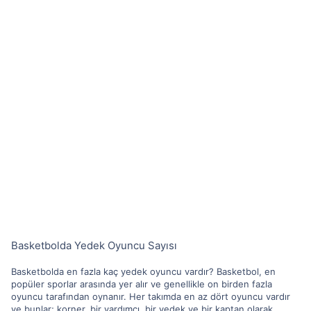
Basketbolda Yedek Oyuncu Sayısı
Basketbolda en fazla kaç yedek oyuncu vardır? Basketbol, en
popüler sporlar arasında yer alır ve genellikle on birden fazla
oyuncu tarafından oynanır. Her takımda en az dört oyuncu vardır
ve bunlar; korner, bir yardımcı, bir yedek ve bir kaptan olarak