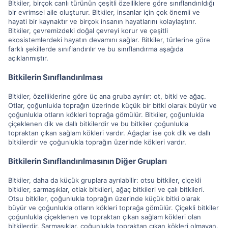
Bitkiler, birçok canlı türünün çeşitli özelliklere göre sınıflandırıldığı
bir evrimsel aile oluşturur. Bitkiler, insanlar için çok önemli ve
hayati bir kaynaktır ve birçok insanın hayatlarını kolaylaştırır.
Bitkiler, çevremizdeki doğal çevreyi korur ve çeşitli
ekosistemlerdeki hayatın devamını sağlar. Bitkiler, türlerine göre
farklı şekillerde sınıflandırılır ve bu sınıflandırma aşağıda
açıklanmıştır.
Bitkilerin Sınıflandırılması
Bitkiler, özelliklerine göre üç ana gruba ayrılır: ot, bitki ve ağaç.
Otlar, çoğunlukla toprağın üzerinde küçük bir bitki olarak büyür ve
çoğunlukla otların kökleri toprağa gömülür. Bitkiler, çoğunlukla
çiçeklenen dik ve dallı bitkilerdir ve bu bitkiler çoğunlukla
topraktan çıkan sağlam kökleri vardır. Ağaçlar ise çok dik ve dallı
bitkilerdir ve çoğunlukla toprağın üzerinde kökleri vardır.
Bitkilerin Sınıflandırılmasının Diğer Grupları
Bitkiler, daha da küçük gruplara ayrılabilir: otsu bitkiler, çiçekli
bitkiler, sarmaşıklar, otlak bitkileri, ağaç bitkileri ve çalı bitkileri.
Otsu bitkiler, çoğunlukla toprağın üzerinde küçük bitki olarak
büyür ve çoğunlukla otların kökleri toprağa gömülür. Çiçekli bitkiler
çoğunlukla çiçeklenen ve topraktan çıkan sağlam kökleri olan
bitkilerdir. Sarmaşıklar, çoğunlukla topraktan çıkan kökleri olmayan,