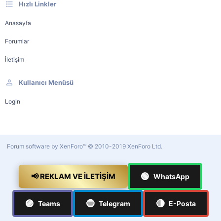
Hızlı Linkler
Anasayfa
Forumlar
İletişim
Kullanıcı Menüsü
Login
Forum software by XenForo™
© 2010-2019 XenForo Ltd.
🟢
📢 REKLAM VE İLETIŞIM
WhatsApp
🟣
🔵
🔴
Teams
Telegram
E-Posta