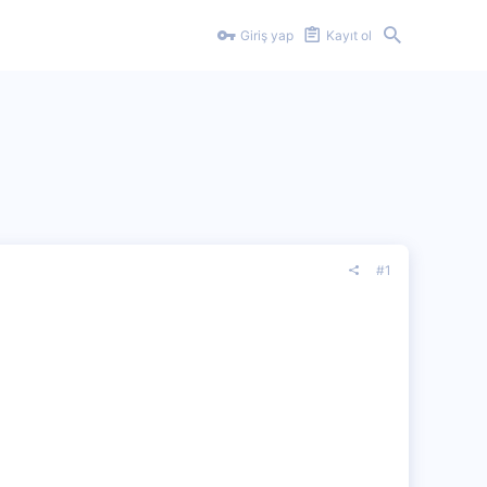
Giriş yap
Kayıt ol
#1