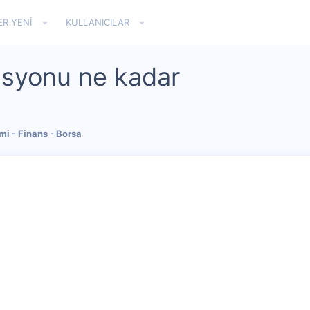
ER YENI
KULLANICILAR
isyonu ne kadar
i - Finans - Borsa