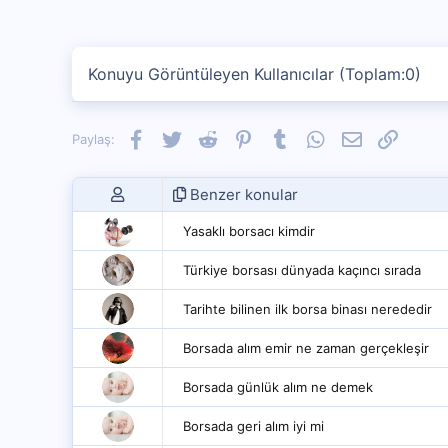
Konuyu Görüntüleyen Kullanıcılar (Toplam:0)
Facebook
Twitter
Reddit
Pinterest
Tumblr
WhatsApp
E-posta
Link
Paylaş:
Benzer konular
Yasaklı borsacı kimdir
Türkiye borsası dünyada kaçıncı sırada
Tarihte bilinen ilk borsa binası nerededir
Borsada alım emir ne zaman gerçekleşir
Borsada günlük alım ne demek
Borsada geri alım iyi mi