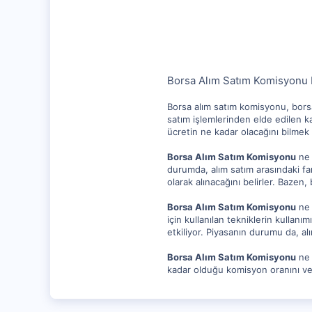
10,217
1,281
112
Borsa Alım Satım Komisyonu
Borsa alım satım komisyonu, borsa
satım işlemlerinden elde edilen kar
ücretin ne kadar olacağını bilmek
Borsa Alım Satım Komisyonu
ne 
durumda, alım satım arasındaki fa
olarak alınacağını belirler. Bazen,
Borsa Alım Satım Komisyonu
ne 
için kullanılan tekniklerin kullanı
etkiliyor. Piyasanın durumu da, al
Borsa Alım Satım Komisyonu
ne 
kadar olduğu komisyon oranını ve 