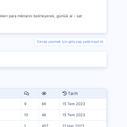
leri para miktarını belirleyerek, günlük al – sat
Cevap yazmak için giriş yap yada kayıt ol.
Tarih
9
6K
15 Tem 2023
10
4K
15 Tem 2023
1
457
17 Haz 2023