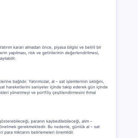
ırım kararı almadan önce, piyasa bilgisi ve belirli bir
erin yapılması, risk ve getirilerinin değerlendirilmesi,
ılabilir.
ne bağlıdır. Yatırımcılar, al – sat işlemlerinin sıklığını,
fiyat hareketlerini saniyeler içinde takip ederek gün içinde
riskleri yönetmeyi ve portföy çeşitlendirmesini ihmal
 gösterebileceği, paranın kaybedilebileceği, alım –
 yönetmek gerekmektedir. Bu nedenle, günlük al – sat
i para miktarını belirlemeleri önemlidir.