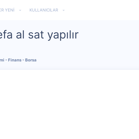
ER YENI
KULLANICILAR
a al sat yapılır
i - Finans - Borsa