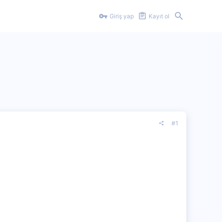
Giriş yap
Kayıt ol
#1