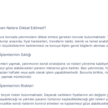
ken Nelere Dikkat Edilmeli?
ce borsada yatırımcıların dikkat etmesi gereken konular bulunmaktadır. Yat
unlar arasında; fiyat hareketleri, trendlerin takibi, teknik ve temel analizl
 büyüklüklerinin belirlenmesi ve konuya ilişkin genel bilgilerin alınması say
şlemlerinin Sıklığı
leri yapmak, yatırımcının kendi stratejisine ve riskleri yönetme kabiliyetleri
yi göze alabilecekleri paranın miktarına göre belirler. Bazı yatırımcılar, 
azıları haftalık veya aylık olarak işlem yapabilmektedir. Bununla birlikte, 
eri yapmak mümkündür.
şlemlerinin Riskleri
 birçok riskler bulunmaktadır. Dayanak varlıkların fiyatlarının ani değişim
yabileceği ve yatırılan paranın tümünün kaybedilebileceği gibi riskleri
öncelikle kendi risklerini kontrol etmeleri ve kaybetmeyi göze alabilecekler