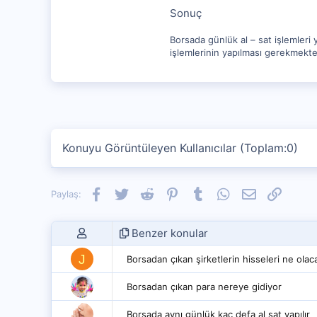
Sonuç
Borsada günlük al – sat işlemleri 
işlemlerinin yapılması gerekmekte
Konuyu Görüntüleyen Kullanıcılar (Toplam:0)
Facebook
Twitter
Reddit
Pinterest
Tumblr
WhatsApp
E-posta
Link
Paylaş:
Benzer konular
J
Borsadan çıkan şirketlerin hisseleri ne olac
Borsadan çıkan para nereye gidiyor
Borsada aynı günlük kaç defa al sat yapılır