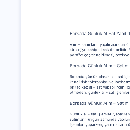
10,217
1,281
112
Borsada Günlük Al Sat Yapılır
Alım – satımların yapılmasından ön
stratejiye sahip olmak önemlidir. B
portföy çeşitlendirilmesi, pozisyon
Borsada Günlük Alım – Satım İ
Borsada günlük olarak al – sat işlem
kendi risk toleransları ve kaybetme
birkaç kez al – sat yapabilirken, b
etmeden, günlük al – sat işleml
Borsada Günlük Alım – Satım İ
Günlük al – sat işlemleri yaparken
satımların uygun zamanda yapılama
işlemleri yaparken, yatırımcıların 