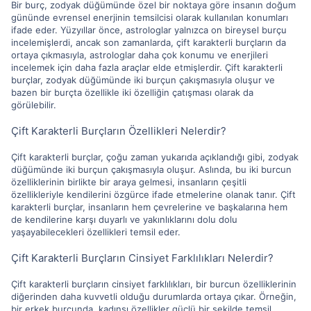
Bir burç, zodyak düğümünde özel bir noktaya göre insanın doğum
gününde evrensel enerjinin temsilcisi olarak kullanılan konumları
ifade eder. Yüzyıllar önce, astrologlar yalnızca on bireysel burçu
incelemişlerdi, ancak son zamanlarda, çift karakterli burçların da
ortaya çıkmasıyla, astrologlar daha çok konumu ve enerjileri
incelemek için daha fazla araçlar elde etmişlerdir. Çift karakterli
burçlar, zodyak düğümünde iki burçun çakışmasıyla oluşur ve
bazen bir burçta özellikle iki özelliğin çatışması olarak da
görülebilir.
Çift Karakterli Burçların Özellikleri Nelerdir?
Çift karakterli burçlar, çoğu zaman yukarıda açıklandığı gibi, zodyak
düğümünde iki burçun çakışmasıyla oluşur. Aslında, bu iki burcun
özelliklerinin birlikte bir araya gelmesi, insanların çeşitli
özellikleriyle kendilerini özgürce ifade etmelerine olanak tanır. Çift
karakterli burçlar, insanların hem çevrelerine ve başkalarına hem
de kendilerine karşı duyarlı ve yakınlıklarını dolu dolu
yaşayabilecekleri özellikleri temsil eder.
Çift Karakterli Burçların Cinsiyet Farklılıkları Nelerdir?
Çift karakterli burçların cinsiyet farklılıkları, bir burcun özelliklerinin
diğerinden daha kuvvetli olduğu durumlarda ortaya çıkar. Örneğin,
bir erkek burcunda, kadınsı özellikler güçlü bir şekilde temsil