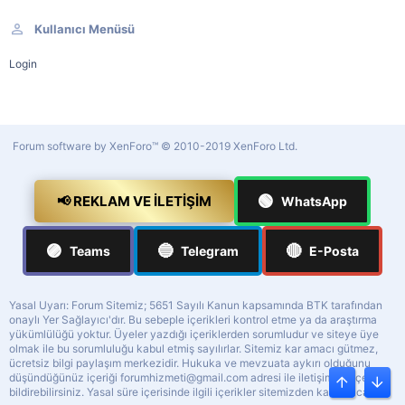
Kullanıcı Menüsü
Login
Forum software by XenForo™
© 2010-2019 XenForo Ltd.
🟢
📢 REKLAM VE İLETIŞIM
WhatsApp
🟣
🔵
🔴
Teams
Telegram
E-Posta
Yasal Uyarı: Forum Sitemiz; 5651 Sayılı Kanun kapsamında BTK tarafından
onaylı Yer Sağlayıcı'dır. Bu sebeple içerikleri kontrol etme ya da araştırma
yükümlülüğü yoktur. Üyeler yazdığı içeriklerden sorumludur ve siteye üye
olmak ile bu sorumluluğu kabul etmiş sayılırlar. Sitemiz kar amacı gütmez,
ücretsiz bilgi paylaşım merkezidir. Hukuka ve mevzuata aykırı olduğunu
düşündüğünüz içeriği
forumhizmeti@gmail.com
adresi ile iletişime geçerek
Üst
Alt
bildirebilirsiniz. Yasal süre içerisinde ilgili içerikler sitemizden kaldırılacaktır.