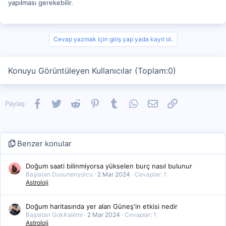
yapılması gerekebilir.
Cevap yazmak için giriş yap yada kayıt ol.
Konuyu Görüntüleyen Kullanıcılar (Toplam:0)
Facebook
Twitter
Reddit
Pinterest
Tumblr
WhatsApp
E-posta
Link
Paylaş:
Benzer konular
Doğum saati bilinmiyorsa yükselen burç nasıl bulunur
Başlatan Dusunenyolcu
2 Mar 2024
Cevaplar: 1
Astroloji
Doğum haritasında yer alan Güneş'in etkisi nedir
Başlatan GokKalemi
2 Mar 2024
Cevaplar: 1
Astroloji