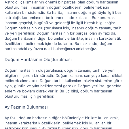
Astroloji çalışmalarının önemli bir parçası olan doğum haritasının
oluşturulması, insanların doğum özelliklerini belirlemek için
kullanılan bir sistemdir. Bu harita, insanın doğum günüyle ilgili bazı
astrolojik konumlarının belirlenmesinde kullanılır. Bu konumlar,
insanın geçmişi, bugünü ve geleceği ile ilgili birçok bilgi sağlar.
Doğum haritasının oluşturulması için, insanın doğum zamanı, tarihi
ve yeri gereklidir. Doğum haritasının bir parçası olan ay fazı da,
doğum haritasının diğer bölümleriyle birlikte, insanın karakteristik
özelliklerini belirlemek için de kullanılır. Bu makalede, doğum
haritasındaki ay fazını nasıl bulacağımızı anlatacağız.
Doğum Haritasının Oluşturulması
Doğum haritasının oluşturulması, doğum zamanı, tarihi ve yeri
bilgilerini içeren bir süreçtir. Doğum zamanı, saniyeye kadar dikkat
edilerek alınmalıdır. Doğum tarihi, kullanılan takvim sistemine göre
ayın, günün ve yılın belirlenmesi gerekir. Doğum yeri ise, genelde
enlem ve boylam olarak verilir. Bu üç bilgi, doğum haritasının
oluşturulması için gereklidir.
Ay Fazının Bulunması
Ay fazı, doğum haritasının diğer bölümleriyle birlikte kullanılarak,
insanın karakteristik özelliklerini belirlemek için kullanılan bir
astrolojik konumdur. Ay fazını bulmak için, doğum haritasının