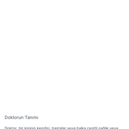
Doktorun Tanımı
Doktor, bir kişinin kendisi, hastalar veya halka çeşitli sağlık veya