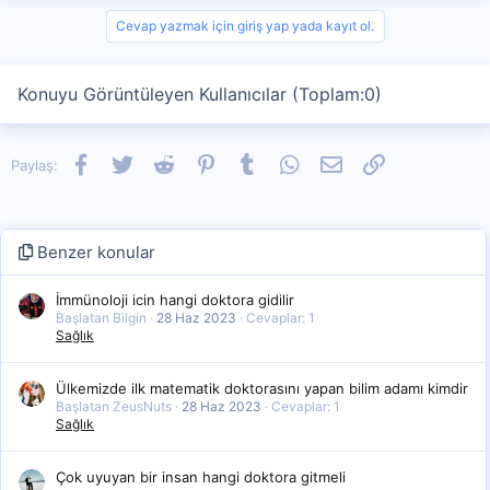
Cevap yazmak için giriş yap yada kayıt ol.
Konuyu Görüntüleyen Kullanıcılar (Toplam:0)
Facebook
Twitter
Reddit
Pinterest
Tumblr
WhatsApp
E-posta
Link
Paylaş:
Benzer konular
İmmünoloji icin hangi doktora gidilir
Başlatan Bilgin
28 Haz 2023
Cevaplar: 1
Sağlık
Ülkemizde ilk matematik doktorasını yapan bilim adamı kimdir
Başlatan ZeusNuts
28 Haz 2023
Cevaplar: 1
Sağlık
Çok uyuyan bir insan hangi doktora gitmeli