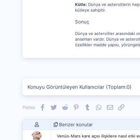
Kütle:
Dünya ve asteroitlerin heps
kütleye sahiptir.
Sonuç
Dünya ve asteroitler arasındaki o
anlamları vardır. Dünya ve asteroi
özellikler madde yapısı, yörüngeler
Konuyu Görüntüleyen Kullanıcılar (Toplam:0)
Facebook
Twitter
Reddit
Pinterest
Tumblr
WhatsApp
E-posta
Link
Paylaş:
Benzer konular
Venüs-Mars kare açısı ilişkilere nasıl etki 