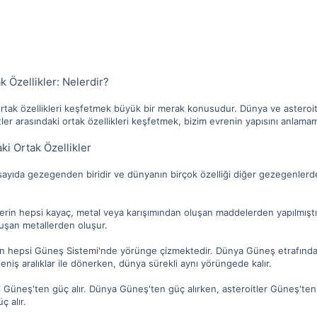
k Özellikler: Nelerdir?
rtak özellikleri keşfetmek büyük bir merak konusudur. Dünya ve asteroitl
tler arasındaki ortak özellikleri keşfetmek, bizim evrenin yapısını anlamam
ki Ortak Özellikler
 sayıda gezegenden biridir ve dünyanın birçok özelliği diğer gezegenlerd
erin hepsi kayaç, metal veya karışımından oluşan maddelerden yapılmıştır
luşan metallerden oluşur.
in hepsi Güneş Sistemi'nde yörünge çizmektedir. Dünya Güneş etrafında 
niş aralıklar ile dönerken, dünya sürekli aynı yörüngede kalır.
 Güneş'ten güç alır. Dünya Güneş'ten güç alırken, asteroitler Güneş'te
 alır.