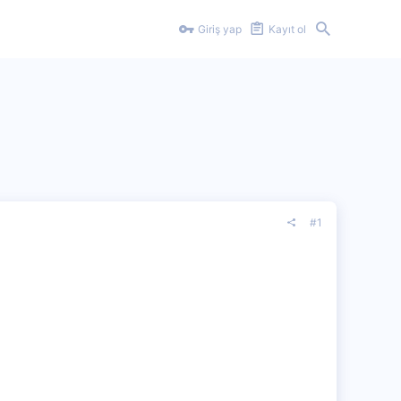
Giriş yap
Kayıt ol
#1