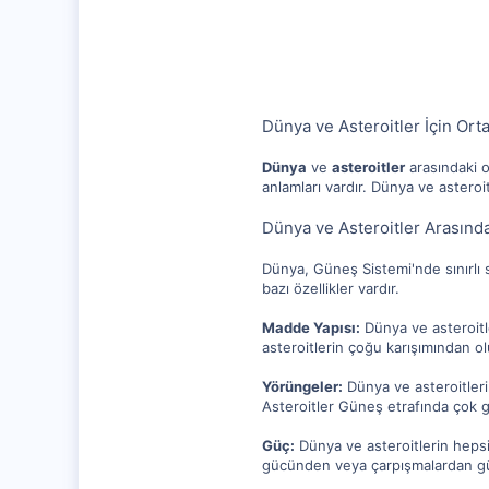
10,217
1,281
112
Dünya ve Asteroitler İçin Orta
Dünya
ve
asteroitler
arasındaki o
anlamları vardır. Dünya ve asteroi
Dünya ve Asteroitler Arasında
Dünya, Güneş Sistemi'nde sınırlı
bazı özellikler vardır.
Madde Yapısı:
Dünya ve asteroitl
asteroitlerin çoğu karışımından o
Yörüngeler:
Dünya ve asteroitler
Asteroitler Güneş etrafında çok ge
Güç:
Dünya ve asteroitlerin hepsi
gücünden veya çarpışmalardan güç