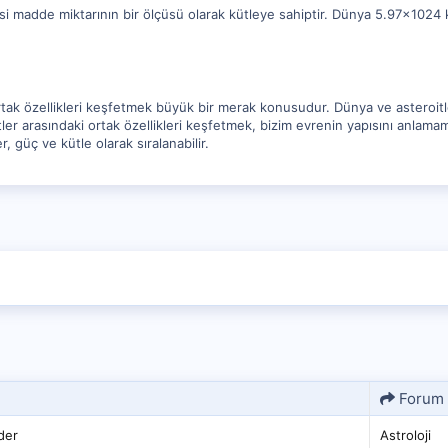
i madde miktarının bir ölçüsü olarak kütleye sahiptir. Dünya 5.97×1024 
rtak özellikleri keşfetmek büyük bir merak konusudur. Dünya ve asteroitle
tler arasındaki ortak özellikleri keşfetmek, bizim evrenin yapısını anlama
, güç ve kütle olarak sıralanabilir.
Forum
eder
Astroloji