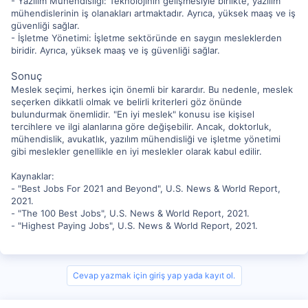
- Yazılım Mühendisliği: Teknolojinin gelişmesiyle birlikte, yazılım
mühendislerinin iş olanakları artmaktadır. Ayrıca, yüksek maaş ve iş
güvenliği sağlar.
- İşletme Yönetimi: İşletme sektöründe en saygın mesleklerden
biridir. Ayrıca, yüksek maaş ve iş güvenliği sağlar.
Sonuç
Meslek seçimi, herkes için önemli bir karardır. Bu nedenle, meslek
seçerken dikkatli olmak ve belirli kriterleri göz önünde
bulundurmak önemlidir. "En iyi meslek" konusu ise kişisel
tercihlere ve ilgi alanlarına göre değişebilir. Ancak, doktorluk,
mühendislik, avukatlık, yazılım mühendisliği ve işletme yönetimi
gibi meslekler genellikle en iyi meslekler olarak kabul edilir.
Kaynaklar:
- "Best Jobs For 2021 and Beyond", U.S. News & World Report,
2021.
- "The 100 Best Jobs", U.S. News & World Report, 2021.
- "Highest Paying Jobs", U.S. News & World Report, 2021.
Cevap yazmak için giriş yap yada kayıt ol.