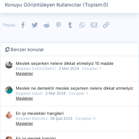
Konuyu Görüntüleyen Kullanıcılar (Toplam:0)
Facebook
Twitter
Reddit
Pinterest
Tumblr
WhatsApp
E-posta
Link
Paylaş:
Benzer konular
Meslek seçerken nelere dikkat etmeliyiz 10 madde
Başlatan SeSSiZBeKCi
3 Mar 2024
Cevaplar: 1
Meslekler
Meslek ne demektir meslek seçerken nelere dikkat etmeliyiz
Başlatan subuti
3 Mar 2024
Cevaplar: 1
Meslekler
En iyi meslekler hangileri
Başlatan Bazooka
28 Şub 2024
Cevaplar: 0
Meslekler
En iyi meslek hangisi