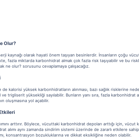
e Olur?
ji kaynağı olarak hayati önem taşıyan besinlerdir. İnsanların çoğu vücut
likte, fazla miktarda karbonhidrat almak çok fazla risk taşıyabilir ve bu ri
sak ne olur? sorusunu cevaplamaya çalışacağız.
i
 de kalorisi yüksek karbonhidratların alınması, bazı sağlık risklerine neden 
 ve trigliserit yüksekliği sayılabilir. Bunların yanı sıra, fazla karbonhidr
n oluşmasına yol açabilir.
tkileri
ımını arttırır. Böylece, vücuttaki karbonhidrat depoları arttığı için, vücu
idrat alımı aynı zamanda sindirim sistemi üzerinde de zararlı etkilere sahi
lımı, konsantrasyon bozukluklarına ve dikkat eksikliğine neden olabilir.