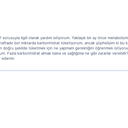
? sorusuyla ilgili olarak yardım istiyorum. Yaklaşık bir ay önce metaboliz
aftadır bol miktarda karbonhidrat tüketiyorum, ancak şüpheliyim ki bu kad
arı doğru şekilde tüketmek için ne yapmam gerektiğini öğrenmek istiyor
yorum. Fazla karbonhidrat almak bana ve sağlığıma ne gibi zararlar verebili
r ederim.