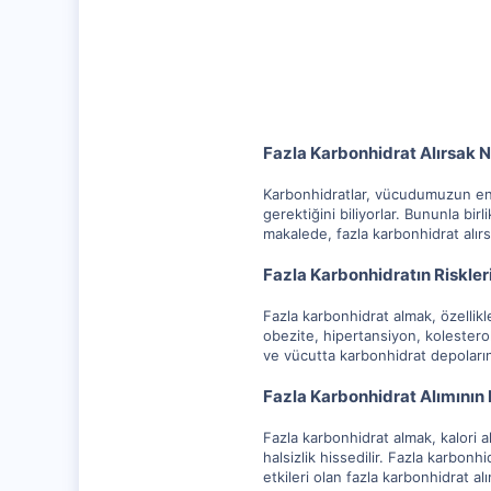
1,256
112
Fazla Karbonhidrat Alırsak N
Karbonhidratlar, vücudumuzun ener
gerektiğini biliyorlar. Bununla bir
makalede, fazla karbonhidrat alır
Fazla Karbonhidratın Riskler
Fazla karbonhidrat almak, özellikle
obezite, hipertansiyon, kolesterol
ve vücutta karbonhidrat depolarını
Fazla Karbonhidrat Alımının E
Fazla karbonhidrat almak, kalori al
halsizlik hissedilir. Fazla karbonh
etkileri olan fazla karbonhidrat a