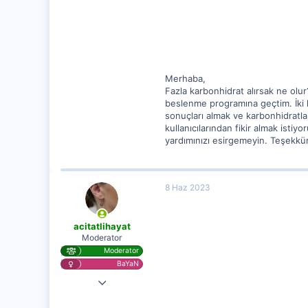
62
Merhaba,
Fazla karbonhidrat alırsak ne olur
beslenme programına geçtim. İki h
sonuçları almak ve karbonhidratl
kullanıcılarından fikir almak isti
yardımınızı esirgemeyin. Teşekkü
8 Haz 2023
acitatlihayat
Moderator
Moderator
BaYaN
28 Kas 2020
25,584