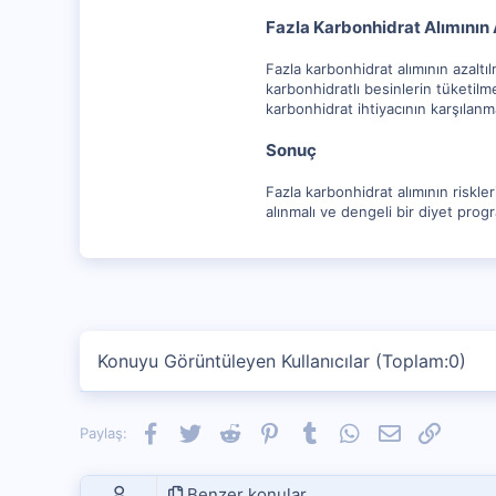
Fazla Karbonhidrat Alımının 
Fazla karbonhidrat alımının azaltıl
karbonhidratlı besinlerin tüketilme
karbonhidrat ihtiyacının karşılanma
Sonuç
Fazla karbonhidrat alımının riskler
alınmalı ve dengeli bir diyet progr
Konuyu Görüntüleyen Kullanıcılar (Toplam:0)
Facebook
Twitter
Reddit
Pinterest
Tumblr
WhatsApp
E-posta
Link
Paylaş:
Benzer konular