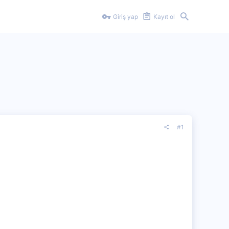
Giriş yap
Kayıt ol
#1