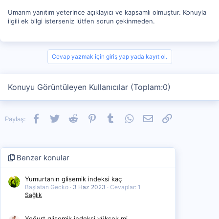
Umarım yanıtım yeterince açıklayıcı ve kapsamlı olmuştur. Konuyla
ilgili ek bilgi isterseniz lütfen sorun çekinmeden.
Cevap yazmak için giriş yap yada kayıt ol.
Konuyu Görüntüleyen Kullanıcılar (Toplam:0)
Facebook
Twitter
Reddit
Pinterest
Tumblr
WhatsApp
E-posta
Link
Paylaş:
Benzer konular
Yumurtanın glisemik indeksi kaç
Başlatan Gecko
3 Haz 2023
Cevaplar: 1
Sağlık
Yoğurt glisemik indeksi yüksek mi