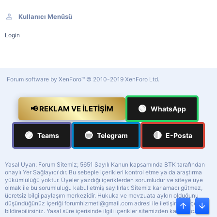
Kullanıcı Menüsü
Login
Forum software by XenForo™
© 2010-2019 XenForo Ltd.
🟢
📢 REKLAM VE İLETIŞIM
WhatsApp
🟣
🔵
🔴
Teams
Telegram
E-Posta
Yasal Uyarı: Forum Sitemiz; 5651 Sayılı Kanun kapsamında BTK tarafından
onaylı Yer Sağlayıcı'dır. Bu sebeple içerikleri kontrol etme ya da araştırma
yükümlülüğü yoktur. Üyeler yazdığı içeriklerden sorumludur ve siteye üye
olmak ile bu sorumluluğu kabul etmiş sayılırlar. Sitemiz kar amacı gütmez,
ücretsiz bilgi paylaşım merkezidir. Hukuka ve mevzuata aykırı olduğunu
düşündüğünüz içeriği
forumhizmeti@gmail.com
adresi ile iletişime geçerek
Üst
Alt
bildirebilirsiniz. Yasal süre içerisinde ilgili içerikler sitemizden kaldırılacaktır.