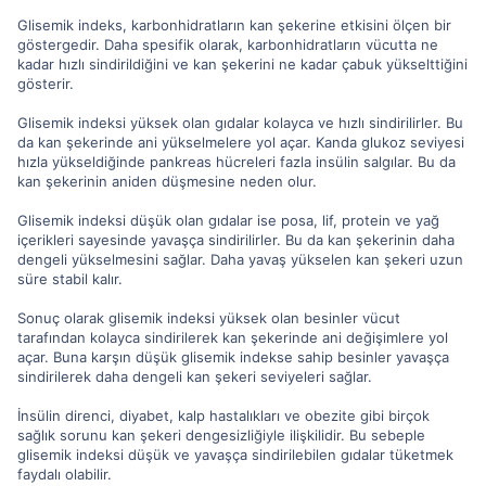
Glisemik indeks, karbonhidratların kan şekerine etkisini ölçen bir
göstergedir. Daha spesifik olarak, karbonhidratların vücutta ne
kadar hızlı sindirildiğini ve kan şekerini ne kadar çabuk yükselttiğini
gösterir.
Glisemik indeksi yüksek olan gıdalar kolayca ve hızlı sindirilirler. Bu
da kan şekerinde ani yükselmelere yol açar. Kanda glukoz seviyesi
hızla yükseldiğinde pankreas hücreleri fazla insülin salgılar. Bu da
kan şekerinin aniden düşmesine neden olur.
Glisemik indeksi düşük olan gıdalar ise posa, lif, protein ve yağ
içerikleri sayesinde yavaşça sindirilirler. Bu da kan şekerinin daha
dengeli yükselmesini sağlar. Daha yavaş yükselen kan şekeri uzun
süre stabil kalır.
Sonuç olarak glisemik indeksi yüksek olan besinler vücut
tarafından kolayca sindirilerek kan şekerinde ani değişimlere yol
açar. Buna karşın düşük glisemik indekse sahip besinler yavaşça
sindirilerek daha dengeli kan şekeri seviyeleri sağlar.
İnsülin direnci, diyabet, kalp hastalıkları ve obezite gibi birçok
sağlık sorunu kan şekeri dengesizliğiyle ilişkilidir. Bu sebeple
glisemik indeksi düşük ve yavaşça sindirilebilen gıdalar tüketmek
faydalı olabilir.