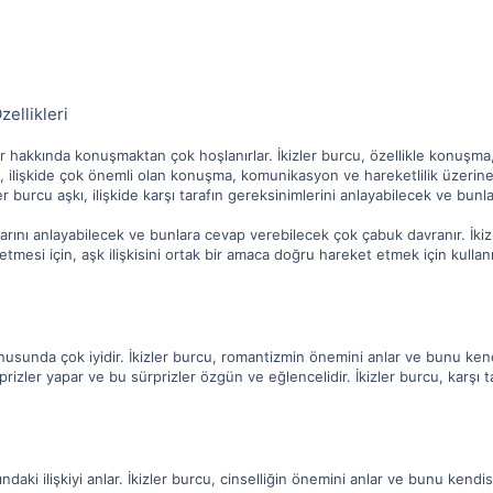
zellikleri
şkiler hakkında konuşmaktan çok hoşlanırlar. İkizler burcu, özellikle konuş
ı, ilişkide çok önemli olan konuşma, komunikasyon ve hareketlilik üzerine 
er burcu aşkı, ilişkide karşı tarafın gereksinimlerini anlayabilecek ve bunla
açlarını anlayabilecek ve bunlara cevap verebilecek çok çabuk davranır. İki
mesi için, aşk ilişkisini ortak bir amaca doğru hareket etmek için kullanır
usunda çok iyidir. İkizler burcu, romantizmin önemini anlar ve bunu kendisi
rizler yapar ve bu sürprizler özgün ve eğlencelidir. İkizler burcu, karşı t
ındaki ilişkiyi anlar. İkizler burcu, cinselliğin önemini anlar ve bunu kendisi