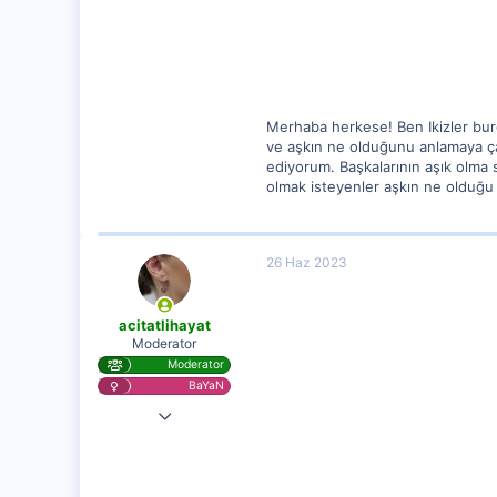
7
Merhaba herkese! Ben Ikizler burc
ve aşkın ne olduğunu anlamaya ça
ediyorum. Başkalarının aşık olma
olmak isteyenler aşkın ne olduğu 
26 Haz 2023
acitatlihayat
Moderator
Moderator
BaYaN
28 Kas 2020
25,584
1,256