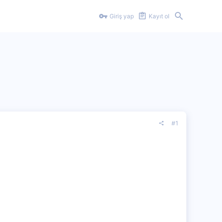
Giriş yap
Kayıt ol
#1