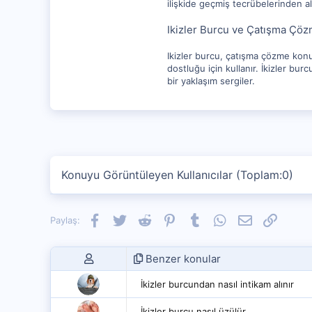
ilişkide geçmiş tecrübelerinden alı
Ikizler Burcu ve Çatışma Çö
Ikizler burcu, çatışma çözme konus
dostluğu için kullanır. İkizler bu
bir yaklaşım sergiler.
Konuyu Görüntüleyen Kullanıcılar (Toplam:0)
Facebook
Twitter
Reddit
Pinterest
Tumblr
WhatsApp
E-posta
Link
Paylaş:
Benzer konular
İkizler burcundan nasıl intikam alınır
İkizler burcu nasıl üzülür