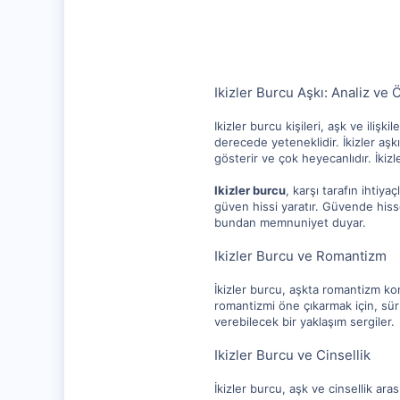
112
Ikizler Burcu Aşkı: Analiz ve Ö
Ikizler burcu kişileri, aşk ve ili
derecede yeteneklidir. İkizler aşk
gösterir ve çok heyecanlıdır. İkizl
Ikizler burcu
, karşı tarafın ihtiy
güven hissi yaratır. Güvende hisset
bundan memnuniyet duyar.
Ikizler Burcu ve Romantizm
İkizler burcu, aşkta romantizm kon
romantizmi öne çıkarmak için, sürp
verebilecek bir yaklaşım sergiler.
Ikizler Burcu ve Cinsellik
İkizler burcu, aşk ve cinsellik aras