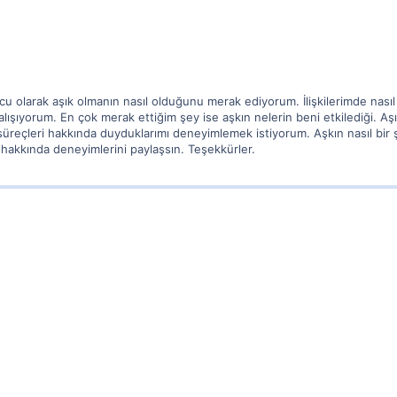
u olarak aşık olmanın nasıl olduğunu merak ediyorum. İlişkilerimde nası
lışıyorum. En çok merak ettiğim şey ise aşkın nelerin beni etkilediği. 
 süreçleri hakkında duyduklarımı deneyimlemek istiyorum. Aşkın nasıl bi
hakkında deneyimlerini paylaşsın. Teşekkürler.