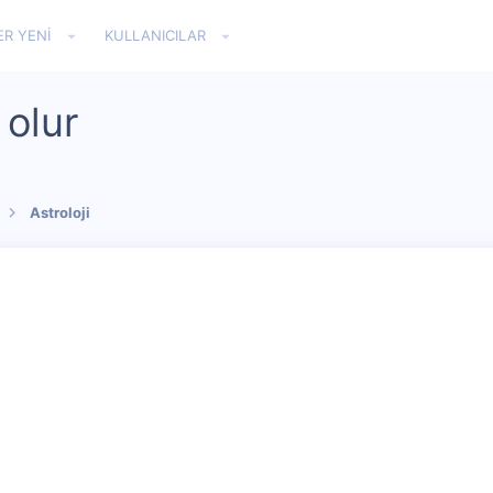
ER YENI
KULLANICILAR
 olur
Astroloji