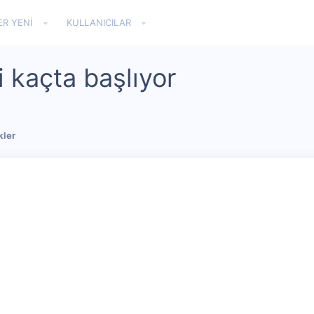
ER YENI
KULLANICILAR
i kaçta başlıyor
kler