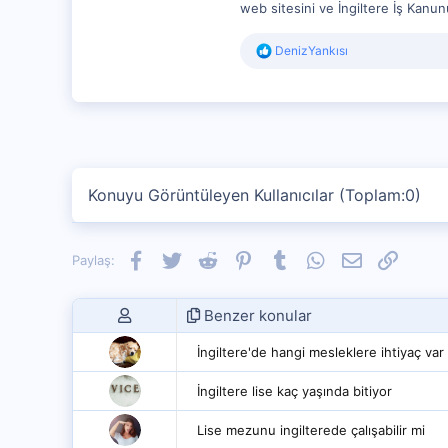
web sitesini ve İngiltere İş Kanun
R
DenizYankısı
e
a
c
t
i
o
n
s
Konuyu Görüntüleyen Kullanıcılar (Toplam:0)
:
Facebook
Twitter
Reddit
Pinterest
Tumblr
WhatsApp
E-posta
Link
Paylaş:
Benzer konular
İngiltere'de hangi mesleklere ihtiyaç var
İngiltere lise kaç yaşında bitiyor
Lise mezunu ingilterede çalışabilir mi