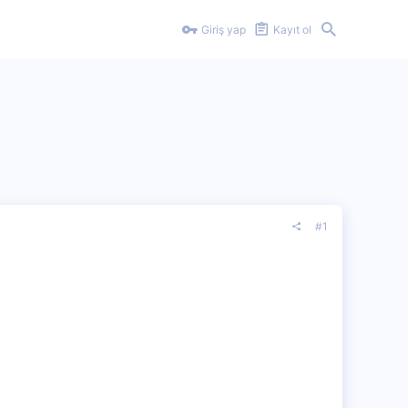
Giriş yap
Kayıt ol
#1