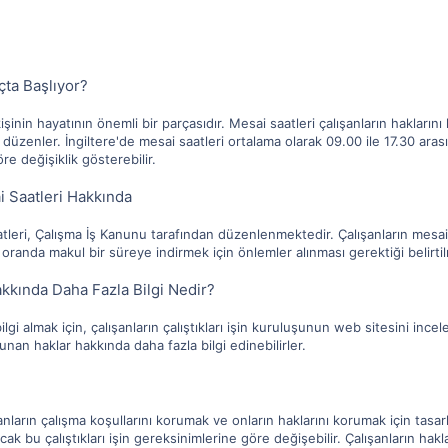
çta Başlıyor?
işinin hayatının önemli bir parçasıdır. Mesai saatleri çalışanların haklarını
nı düzenler. İngiltere'de mesai saatleri ortalama olarak 09.00 ile 17.30 ara
öre değişiklik gösterebilir.
ai Saatleri Hakkında
aatleri, Çalışma İş Kanunu tarafından düzenlenmektedir. Çalışanların mesai 
randa makul bir süreye indirmek için önlemler alınması gerektiği belirti
akkında Daha Fazla Bilgi Nedir?
 bilgi almak için, çalışanların çalıştıkları işin kuruluşunun web sitesini ince
unan haklar hakkında daha fazla bilgi edinebilirler.
şanların çalışma koşullarını korumak ve onların haklarını korumak için tasarl
ak bu çalıştıkları işin gereksinimlerine göre değişebilir. Çalışanların hakla