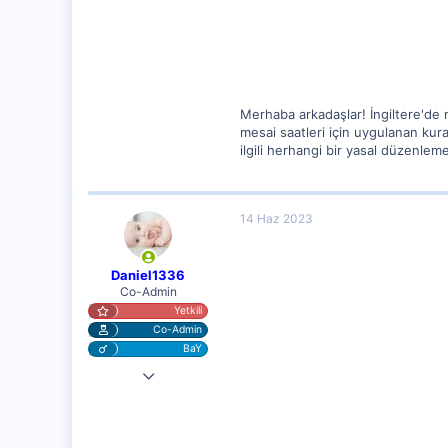
2
Merhaba arkadaşlar! İngiltere'de 
mesai saatleri için uygulanan kur
ilgili herhangi bir yasal düzenle
14 Haz 2023
Daniel1336
Co-Admin
Yetkili
Co-Admin
BaY
4 Nis 2023
10,217
1,281