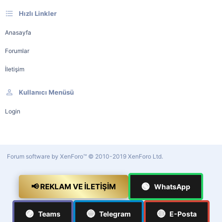
Hızlı Linkler
Anasayfa
Forumlar
İletişim
Kullanıcı Menüsü
Login
Forum software by XenForo™
© 2010-2019 XenForo Ltd.
🟢
📢 REKLAM VE İLETIŞIM
WhatsApp
🟣
🔵
🔴
Teams
Telegram
E-Posta