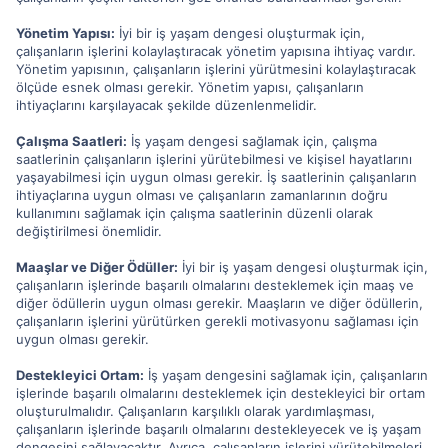
Yönetim Yapısı:
İyi bir iş yaşam dengesi oluşturmak için,
çalışanların işlerini kolaylaştıracak yönetim yapısına ihtiyaç vardır.
Yönetim yapısının, çalışanların işlerini yürütmesini kolaylaştıracak
ölçüde esnek olması gerekir. Yönetim yapısı, çalışanların
ihtiyaçlarını karşılayacak şekilde düzenlenmelidir.
Çalışma Saatleri:
İş yaşam dengesi sağlamak için, çalışma
saatlerinin çalışanların işlerini yürütebilmesi ve kişisel hayatlarını
yaşayabilmesi için uygun olması gerekir. İş saatlerinin çalışanların
ihtiyaçlarına uygun olması ve çalışanların zamanlarının doğru
kullanımını sağlamak için çalışma saatlerinin düzenli olarak
değiştirilmesi önemlidir.
Maaşlar ve Diğer Ödüller:
İyi bir iş yaşam dengesi oluşturmak için,
çalışanların işlerinde başarılı olmalarını desteklemek için maaş ve
diğer ödüllerin uygun olması gerekir. Maaşların ve diğer ödüllerin,
çalışanların işlerini yürütürken gerekli motivasyonu sağlaması için
uygun olması gerekir.
Destekleyici Ortam:
İş yaşam dengesini sağlamak için, çalışanların
işlerinde başarılı olmalarını desteklemek için destekleyici bir ortam
oluşturulmalıdır. Çalışanların karşılıklı olarak yardımlaşması,
çalışanların işlerinde başarılı olmalarını destekleyecek ve iş yaşam
dengesini sağlayacaktır. Ayrıca, çalışanların işlerini yürütebilmeleri