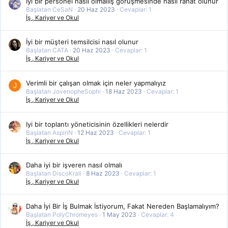
İyi bir personel nasıl olmalıİş görüşmesinde nasıl rahat olunur
Başlatan CeSaN
20 Haz 2023
Cevaplar: 1
İş , Kariyer ve Okul
İyi bir müşteri temsilcisi nasıl olunur
Başlatan CATA
20 Haz 2023
Cevaplar: 1
İş , Kariyer ve Okul
Verimli bir çalışan olmak için neler yapmalıyız
J
Başlatan JovenopheSophi
18 Haz 2023
Cevaplar: 1
İş , Kariyer ve Okul
Iyi bir toplantı yöneticisinin özellikleri nelerdir
Başlatan AspiriN
12 Haz 2023
Cevaplar: 1
İş , Kariyer ve Okul
Daha iyi bir işveren nasıl olmalı
Başlatan DiscoKrali
8 Haz 2023
Cevaplar: 1
İş , Kariyer ve Okul
Daha İyi Bir İş Bulmak İstiyorum, Fakat Nereden Başlamalıyım?
Başlatan PolyChromeyes
1 May 2023
Cevaplar: 4
İş , Kariyer ve Okul