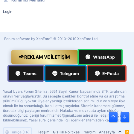
Kullanıcı Menüsü
Login
Forum software by XenForo™
© 2010-2019 XenForo Ltd.
🟢
📢 REKLAM VE İLETIŞIM
WhatsApp
🟣
🔵
🔴
Teams
Telegram
E-Posta
Yasal Uyarı: Forum Sitemiz; 5651 Sayılı Kanun kapsamında BTK tarafından
onaylı Yer Sağlayıcı'dır. Bu sebeple içerikleri kontrol etme ya da araştırma
yükümlülüğü yoktur. Üyeler yazdığı içeriklerden sorumludur ve siteye üye
olmak ile bu sorumluluğu kabul etmiş sayılırlar. Sitemiz kar amacı gütmez,
ücretsiz bilgi paylaşım merkezidir. Hukuka ve mevzuata aykırı olduğunu
düşündüğünüz içeriği
forumhizmeti@gmail.com
adresi ile iletişime geçerek
Üst
Alt
bildirebilirsiniz. Yasal süre içerisinde ilgili içerikler sitemizden kaldırılacaktır.
Türkçe (TR)
İletişim
Gizlilik Politikası
Yardım
Anasayfa
R