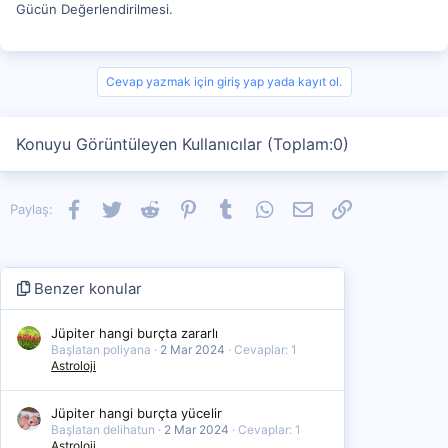
Gücün Değerlendirilmesi.
Cevap yazmak için giriş yap yada kayıt ol.
Konuyu Görüntüleyen Kullanıcılar (Toplam:0)
Facebook
Twitter
Reddit
Pinterest
Tumblr
WhatsApp
E-posta
Link
Paylaş:
Benzer konular
Jüpiter hangi burçta zararlı
Başlatan poliyana
2 Mar 2024
Cevaplar: 1
Astroloji
Jüpiter hangi burçta yücelir
Başlatan delihatun
2 Mar 2024
Cevaplar: 1
Astroloji