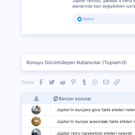
Jüpiter retrosu, yaklaşık 4 hafta s
alanlarında bazı değişiklikleri içer
R
Gulnur
e
a
c
t
i
o
n
s
Konuyu Görüntüleyen Kullanıcılar (Toplam:0)
:
Facebook
Twitter
Reddit
Pinterest
Tumblr
WhatsApp
E-posta
Link
Paylaş:
Benzer konular
Jüpiter'in burçlara göre farklı etkileri nele
Jüpiter'in burçlar arasındaki farklı etkileri 
Jüpiter retro hareketinin etkileri nelerdir