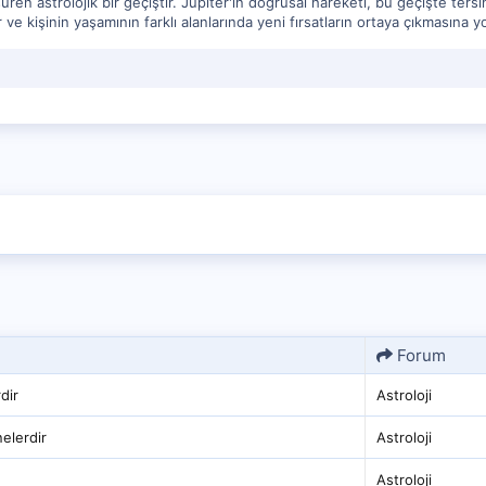
üren astrolojik bir geçiştir. Jüpiter'in doğrusal hareketi, bu geçişte tersin
ir ve kişinin yaşamının farklı alanlarında yeni fırsatların ortaya çıkmasına yol
Forum
rdir
Astroloji
nelerdir
Astroloji
Astroloji