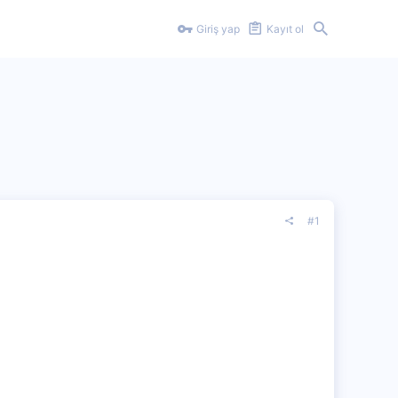
Giriş yap
Kayıt ol
#1