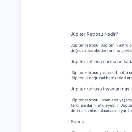
10,217
1,281
112
Jüpiter Retrosu Nedir?
Jüpiter retrosu, Jüpiter'in astrolo
doğrusal hareketini tersine çevirer
Jüpiter retrosu süresi ne kad
Jüpiter retrosu yaklaşık 4 hafta s
Jüpiter'in doğrusal hareketleri ar
Jüpiter retrosu insanları nasıl
Jüpiter retrosu, insanların yaşamlar
farklı alanlarını etkileyebilir. Jüpi
derin anlamlara ulaşmasına yardımc
Sonuç