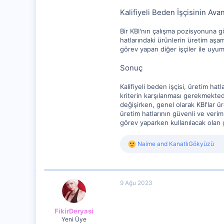
Kalifiyeli Beden İşçisinin Avan
Bir KBI'nın çalışma pozisyonuna gö
hatlarındaki ürünlerin üretim aşam
görev yapan diğer işçiler ile uyu
Sonuç
Kalifiyeli beden işçisi, üretim ha
kriterin karşılanması gerekmektedi
değişirken, genel olarak KBI'lar 
üretim hatlarının güvenli ve verim
görev yaparken kullanılacak olan g
R
Naime
and
KanatlıGökyüzü
e
a
c
t
9 Ağu 2023
i
o
n
s
FikirDeryasi
:
Yeni Üye