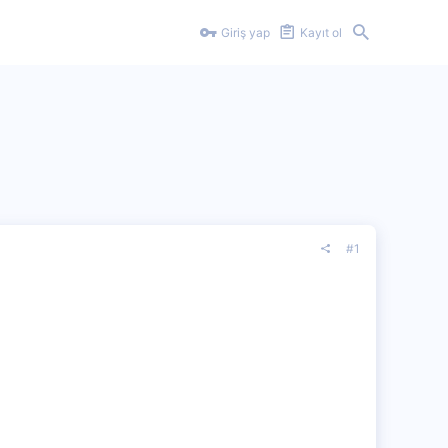
Giriş yap
Kayıt ol
#1