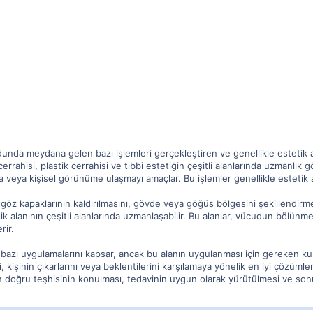
udunda meydana gelen bazı işlemleri gerçekleştiren ve genellikle estetik am
errahisi, plastik cerrahisi ve tıbbi estetiğin çeşitli alanlarında uzmanlık gös
a veya kişisel görünüme ulaşmayı amaçlar. Bu işlemler genellikle estetik am
i göz kapaklarının kaldırılmasını, gövde veya göğüs bölgesini şekillendirmek
tetik alanının çeşitli alanlarında uzmanlaşabilir. Bu alanlar, vücudun bölün
rir.
in bazı uygulamalarını kapsar, ancak bu alanın uygulanması için gereken kura
i, kişinin çıkarlarını veya beklentilerini karşılamaya yönelik en iyi çözümler
ın doğru teşhisinin konulması, tedavinin uygun olarak yürütülmesi ve sonuçl