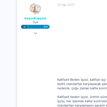
29 Ağu 2023
koyunkopyasi
Üye
BaY
22 Ağu 2023
8,355
1,042
5
Kalifiyeli Beden İşçisi, kalifiye iş
belirli standartlar karşılayacak şe
nedenle, çoğu zaman kalite kontro
Kalifiyeli beden işçisi, üretim sü
işçisi, her işlemde kalite kontrol
standartları karşılamasını garanti 