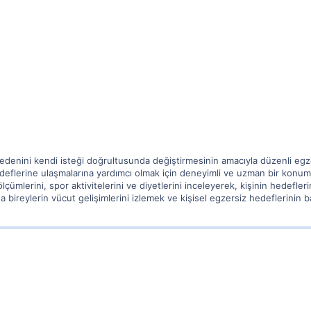
in bedenini kendi isteği doğrultusunda değiştirmesinin amacıyla düzenli eg
edeflerine ulaşmalarına yardımcı olmak için deneyimli ve uzman bir konumdad
lçümlerini, spor aktivitelerini ve diyetlerini inceleyerek, kişinin hedefle
a bireylerin vücut gelişimlerini izlemek ve kişisel egzersiz hedeflerinin b