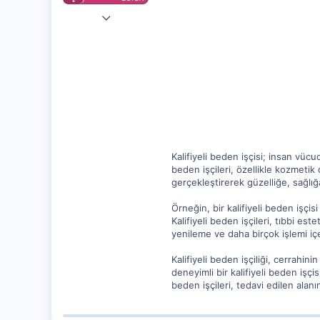
20 Ağu 2023
12,256
1,568
5
Kalifiyeli beden işçisi; insan vüc
beden işçileri, özellikle kozmetik c
gerçekleştirerek güzelliğe, sağlığ
Örneğin, bir kalifiyeli beden işçis
Kalifiyeli beden işçileri, tıbbi es
yenileme ve daha birçok işlemi içe
Kalifiyeli beden işçiliği, cerrahin
deneyimli bir kalifiyeli beden işçis
beden işçileri, tedavi edilen alan