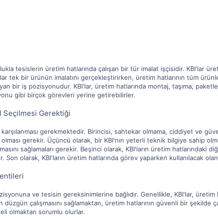
nlukla tesislerin üretim hatlarında çalışan bir tür imalat işçisidir. KBI'lar
I'lar tek bir ürünün imalatını gerçekleştirirken, üretim hatlarının tüm ürü
mayan bir iş pozisyonudur. KBI'lar, üretim hatlarında montaj, taşıma, paket
nu gibi birçok görevleri yerine getirebilirler.
ıl Seçilmesi Gerektiği
n karşılanması gerekmektedir. Birincisi, sahtekar olmama, ciddiyet ve güvenili
olması gerekir. Üçüncü olarak, bir KBI'nın yeterli teknik bilgiye sahip olm
şmasını sağlamaları gerekir. Beşinci olarak, KBI'ların üretim hatlarındaki d
. Son olarak, KBI'ların üretim hatlarında görev yaparken kullanılacak olan
entileri
ozisyonuna ve tesisin gereksinimlerine bağlıdır. Genellikle, KBI'lar, üretim
n düzgün çalışmasını sağlamaktan, üretim hatlarının güvenli bir şekilde 
neli olmaktan sorumlu olurlar.