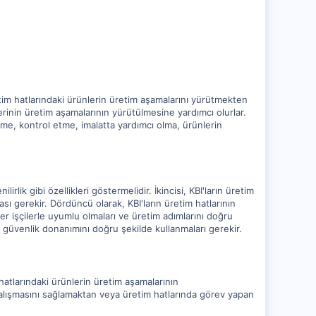
 üretim hatlarındaki ürünlerin üretim aşamalarını yürütmekten
nlerinin üretim aşamalarının yürütülmesine yardımcı olurlar.
leme, kontrol etme, imalatta yardımcı olma, ürünlerin
rlik gibi özellikleri göstermelidir. İkincisi, KBI'ların üretim
ası gerekir. Dördüncü olarak, KBI'ların üretim hatlarının
iğer işçilerle uyumlu olmaları ve üretim adımlarını doğru
 güvenlik donanımını doğru şekilde kullanmaları gerekir.
 hatlarındaki ürünlerin üretim aşamalarının
çalışmasını sağlamaktan veya üretim hatlarında görev yapan