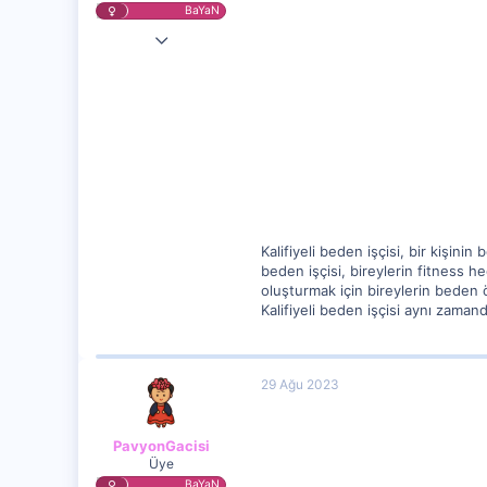
BaYaN
5 Ağu 2023
2,705
298
0
Kalifiyeli beden işçisi, bir kişin
beden işçisi, bireylerin fitness h
oluşturmak için bireylerin beden ö
Kalifiyeli beden işçisi aynı zamand
29 Ağu 2023
PavyonGacisi
Üye
BaYaN