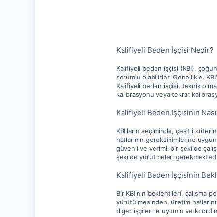
1,347
112
Kalifiyeli Beden İşçisi Nedir?
Kalifiyeli beden işçisi (KBI), çoğu
sorumlu olabilirler. Genellikle, KB
Kalifiyeli beden işçisi, teknik ol
kalibrasyonu veya tekrar kalibrasyo
Kalifiyeli Beden İşçisinin Nas
KBI'ların seçiminde, çeşitli kriteri
hatlarının gereksinimlerine uygun 
güvenli ve verimli bir şekilde çalı
şekilde yürütmeleri gerekmektedir
Kalifiyeli Beden İşçisinin Bekl
Bir KBI'nın beklentileri, çalışma p
yürütülmesinden, üretim hatlarını
diğer işçiler ile uyumlu ve koordi