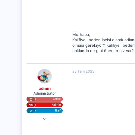
27
Merhaba,
Kalifiyeli beden işçisi olarak adlan
olması gerekiyor? Kalifiyeli beden 
hakkında ne gibi önerileriniz var? 
28 Tem 2023
admin
Administrator
Yetkili
Admin
BaY
25 Eyl 2020
20,003