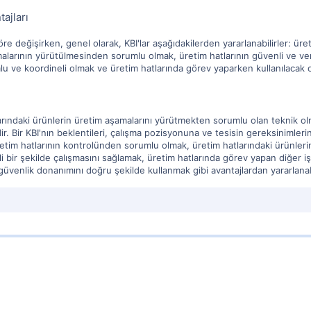
tajları
re değişirken, genel olarak, KBI'lar aşağıdakilerden yararlanabilirler: ü
alarının yürütülmesinden sorumlu olmak, üretim hatlarının güvenli ve veri
mlu ve koordineli olmak ve üretim hatlarında görev yaparken kullanılacak
tlarındaki ürünlerin üretim aşamalarını yürütmekten sorumlu olan teknik ol
r. Bir KBI'nın beklentileri, çalışma pozisyonuna ve tesisin gereksinimleri
üretim hatlarının kontrolünden sorumlu olmak, üretim hatlarındaki ürünle
li bir şekilde çalışmasını sağlamak, üretim hatlarında görev yapan diğer i
üvenlik donanımını doğru şekilde kullanmak gibi avantajlardan yararlanabi