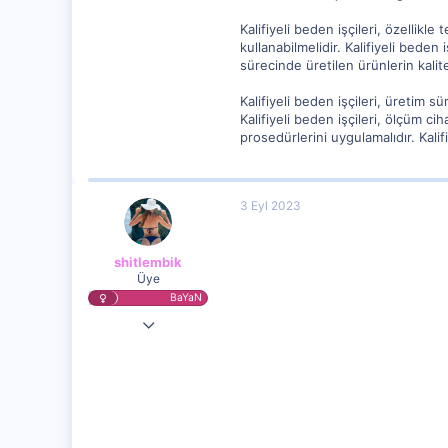
Kalifiyeli beden işçileri, özellikle
kullanabilmelidir. Kalifiyeli beden 
sürecinde üretilen ürünlerin kalite
Kalifiyeli beden işçileri, üretim s
Kalifiyeli beden işçileri, ölçüm cih
prosedürlerini uygulamalıdır. Kalif
3 Eyl 2023
shitlembik
Üye
BaYaN
22 Ağu 2023
14,124
1,859
5