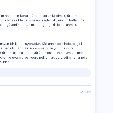
retim hatlarının kontrolünden sorumlu olmak, üretim
mli bir şekilde çalışmasını sağlamak, üretim hatlarında
 olan güvenlik donanımını doğru şekilde kullanmak.
mayan bir iş pozisyonudur. KBI'ların seçiminde, çeşitli
ne bağlıdır. Bir KBI'nın çalışma pozisyonuna göre
rin üretim aşamalarının yürütülmesinden sorumlu olmak,
şçiler ile uyumlu ve koordineli olmak ve üretim hatlarında
lirler.
#3