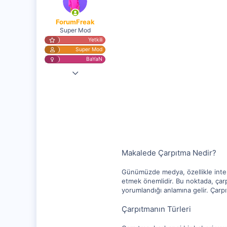
ForumFreak
Super Mod
Yetkili
Super Mod
BaYaN
2 Nis 2023
25,151
1,247
112
Makalede Çarpıtma Nedir?
Günümüzde medya, özellikle interne
etmek önemlidir. Bu noktada, çar
yorumlandığı anlamına gelir. Çarp
Çarpıtmanın Türleri