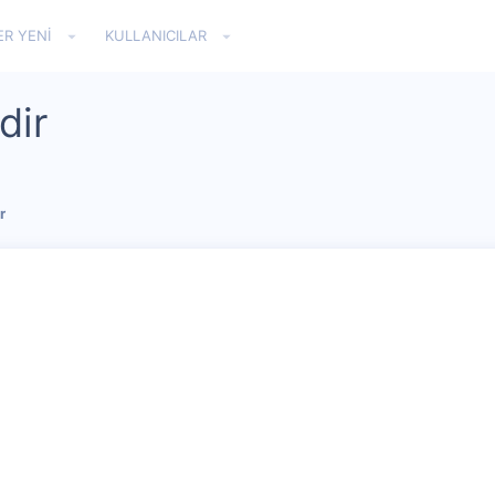
ER YENI
KULLANICILAR
dir
r