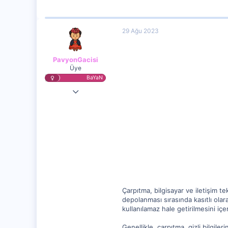
29 Ağu 2023
PavyonGacisi
Üye
BaYaN
20 Ağu 2023
12,256
1,568
5
Çarpıtma, bilgisayar ve iletişim te
depolanması sırasında kasıtlı olara
kullanılamaz hale getirilmesini içer
Genellikle, çarpıtma, gizli bilgil