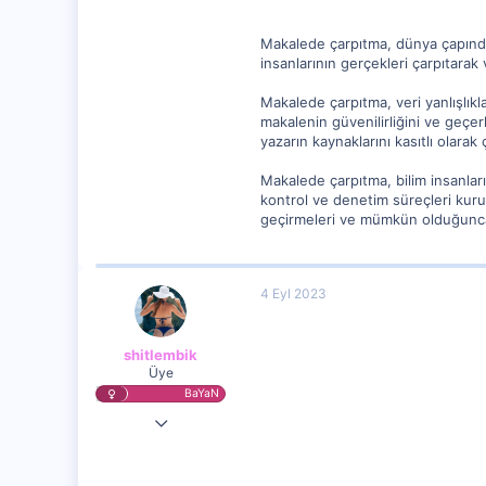
Makalede çarpıtma, dünya çapında y
insanlarının gerçekleri çarpıtarak
Makalede çarpıtma, veri yanlışlıklar
makalenin güvenilirliğini ve geçerl
yazarın kaynaklarını kasıtlı olarak
Makalede çarpıtma, bilim insanları
kontrol ve denetim süreçleri kurul
geçirmeleri ve mümkün olduğunca 
4 Eyl 2023
shitlembik
Üye
BaYaN
22 Ağu 2023
14,124
1,859