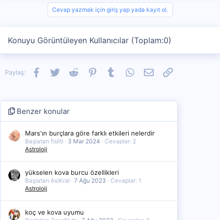
Cevap yazmak için giriş yap yada kayıt ol.
Konuyu Görüntüleyen Kullanıcılar (Toplam:0)
Facebook
Twitter
Reddit
Pinterest
Tumblr
WhatsApp
E-posta
Link
Paylaş:
Benzer konular
Mars'ın burçlara göre farklı etkileri nelerdir
Başlatan fisilti
3 Mar 2024
Cevaplar: 2
Astroloji
yükselen kova burcu özellikleri
Başlatan AsiKral
7 Ağu 2023
Cevaplar: 1
Astroloji
koç ve kova uyumu