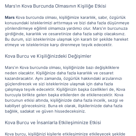
Mars'ın Kova Burcunda Olmasının Kişiliğe Etkisi
Mars
Kova burcunda olması, kişiliğimize kararlılık, sabır, özgürlük
konusundaki isteklerimizi arttırmaya ve bizi daha fazla düşünmeye
yönlendirmeye eğilimli olmamıza yardımcı olur. Mars'ın burcunuza
girdiğinde, kararlılık ve cesaretinize daha fazla sahip olacaksınız.
Bu durum, sizi isteklerinize ulaşmak için kararlı bir şekilde hareket
etmeye ve isteklerinize karşı direnmeye teşvik edecektir.
Kova Burcu ve Kişiliğinizdeki Değişimler
Mars'ın Kova burcunda olması, kişiliğinizde bazı değişikliklere
neden olacaktır. Kişiliğinize daha fazla kararlılık ve cesaret
kazandıracaktır. Aynı zamanda, özgürlük hakkındaki arzularınızı
güçlendirecek ve sizi isteklerinize ulaşmak için daha fazla
çalışmaya teşvik edecektir. Kişiliğinizin başka özellikleri de, Kova
burcuyla birlikte gelen başka etkilerden de etkilenecektir. Kova
burcunun etkisi altında, kişiliğinizde daha fazla incelik, sezgi ve
kabiliyet göreceksiniz. Buna ek olarak, ilişkilerinizde daha fazla
bağlılık, sadakat ve güven hissedeceksiniz.
Kova Burcu ve İnsanlarla Etkileşiminize Etkisi
Kova burcu, kişiliğinizi kişilerle etkileşiminize etkileyecek şekilde