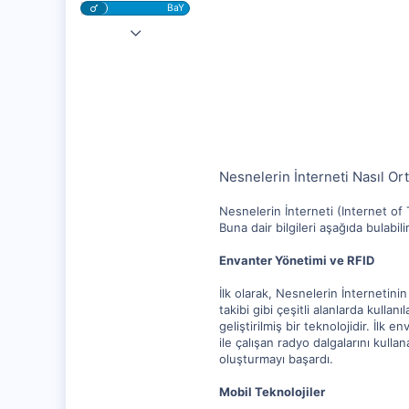
BaY
4 Nis 2023
10,217
1,281
112
Nesnelerin İnterneti Nasıl Ort
Nesnelerin İnterneti (Internet of T
Buna dair bilgileri aşağıda bulabilir
Envanter Yönetimi ve RFID
İlk olarak, Nesnelerin İnternetini
takibi gibi çeşitli alanlarda kull
geliştirilmiş bir teknolojidir. İlk
ile çalışan radyo dalgalarını kulla
oluşturmayı başardı.
Mobil Teknolojiler