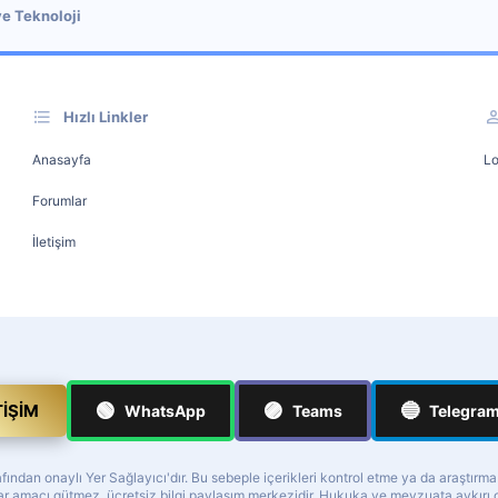
ve Teknoloji
Hızlı Linkler
Anasayfa
Lo
Forumlar
İletişim
🟢
🟣
🔵
TIŞIM
WhatsApp
Teams
Telegra
ndan onaylı Yer Sağlayıcı'dır. Bu sebeple içerikleri kontrol etme ya da araştırm
z kar amacı gütmez, ücretsiz bilgi paylaşım merkezidir. Hukuka ve mevzuata aykır