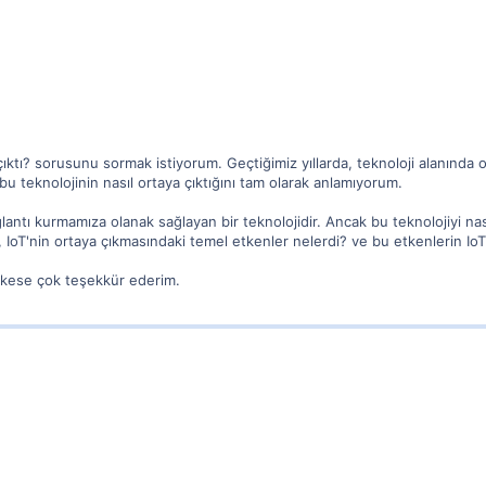
 çıktı? sorusunu sormak istiyorum. Geçtiğimiz yıllarda, teknoloji alanınd
 bu teknolojinin nasıl ortaya çıktığını tam olarak anlamıyorum.
lantı kurmamıza olanak sağlayan bir teknolojidir. Ancak bu teknolojiyi nası
 IoT'nin ortaya çıkmasındaki temel etkenler nelerdi? ve bu etkenlerin IoT
kese çok teşekkür ederim.