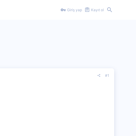
Giriş yap
Kayıt ol
#1