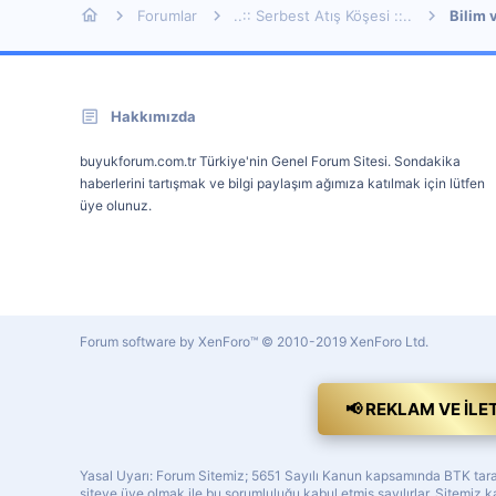
Forumlar
..:: Serbest Atış Köşesi ::..
Bilim 
Hakkımızda
buyukforum.com.tr Türkiye'nin Genel Forum Sitesi. Sondakika
haberlerini tartışmak ve bilgi paylaşım ağımıza katılmak için lütfen
üye olunuz.
Forum software by XenForo™
© 2010-2019 XenForo Ltd.
📢 REKLAM VE İLE
Yasal Uyarı: Forum Sitemiz; 5651 Sayılı Kanun kapsamında BTK tarafı
siteye üye olmak ile bu sorumluluğu kabul etmiş sayılırlar. Sitemi