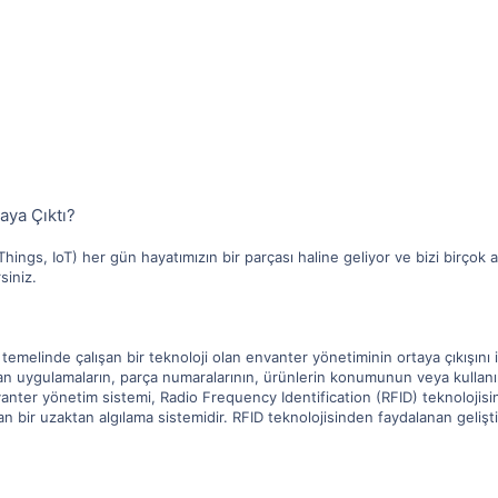
aya Çıktı?
hings, IoT) her gün hayatımızın bir parçası haline geliyor ve bizi birçok ala
siniz.
n temelinde çalışan bir teknoloji olan envanter yönetiminin ortaya çıkışı
anılan uygulamaların, parça numaralarının, ürünlerin konumunun veya kullanı
 envanter yönetim sistemi, Radio Frequency Identification (RFID) teknolojisin
nan bir uzaktan algılama sistemidir. RFID teknolojisinden faydalanan geliştiri