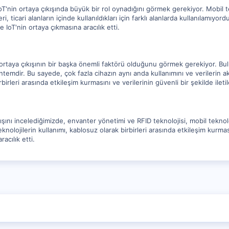
 IoT'nin ortaya çıkışında büyük bir rol oynadığını görmek gerekiyor. Mobil t
ticari alanların içinde kullanıldıkları için farklı alanlarda kullanılamıyord
 IoT'nin ortaya çıkmasına aracılık etti.
n ortaya çıkışının bir başka önemli faktörü olduğunu görmek gerekiyor. Bulut
temdir. Bu sayede, çok fazla cihazın aynı anda kullanımını ve verilerin akta
birleri arasında etkileşim kurmasını ve verilerinin güvenli bir şekilde iletil
ışını incelediğimizde, envanter yönetimi ve RFID teknolojisi, mobil teknoloj
lojilerin kullanımı, kablosuz olarak birbirleri arasında etkileşim kurmasını
racılık etti.