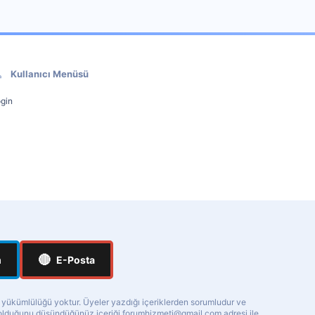
Kullanıcı Menüsü
gin
🔴
m
E-Posta
a yükümlülüğü yoktur. Üyeler yazdığı içeriklerden sorumludur ve
ı olduğunu düşündüğünüz içeriği
forumhizmeti@gmail.com
adresi ile