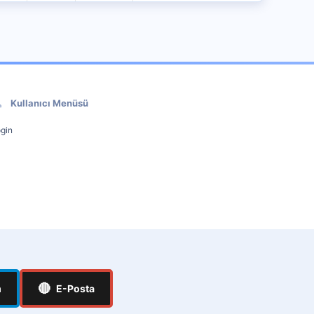
Kullanıcı Menüsü
gin
🔴
m
E-Posta