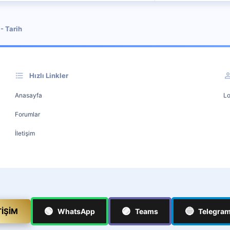
- Tarih
Hızlı Linkler
Anasayfa
Lo
Forumlar
İletişim
🟢
🟣
🔵
TIŞIM
WhatsApp
Teams
Telegra