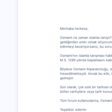
2
Merhaba herkese,
Osmanlı ne zaman islamla tanıştı
geldiğinden emin olmak istiyorum.
edinmeyi beceriyorsanız, bu soru
Osmanlı'nın islamla tanışması hak
M.S. 1299 yılında başlamasını kabu
Böylece Osmanlı İmparatorluğu, is
hissedilmekteydi. Ancak bu etki, 
gelmiştir.
Son olarak, çok eski bir tarihsel 
lütfen tarihçilere veya tarih kon
Tüm forum kullanıcılarına, Osmanlı
Teşekkür ederim.