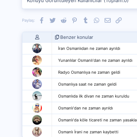
Konuyu Görüntüleyen Kullanıcılar (Toplam:0)
Facebook
Twitter
Reddit
Pinterest
Tumblr
WhatsApp
E-posta
Link
Paylaş:
Benzer konular
İran Osmanlıdan ne zaman ayrıldı
Yunanlılar Osmanlı'dan ne zaman ayrıldı
Radyo Osmanlıya ne zaman geldi
Osmanlıya saat ne zaman geldi
Osmanlıda ilk divan ne zaman kuruldu
Osmanlı'dan ne zaman ayrıldı
Osmanlı'da köle ticareti ne zaman yasakla
Osmanlı İrani ne zaman kaybetti