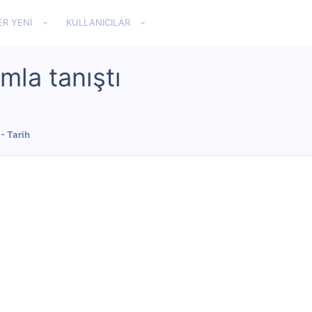
ER YENI
KULLANICILAR
mla tanıştı
- Tarih