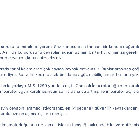
? sorusunu merak ediyorum. Söz konusu olan tarihsel bir konu olduğundan
 Aslında bu sorusunu cevaplamak için uzman bir tarihçi olmanıza gerek yo
nun cevabını da bulabileceksiniz.
kında tarihi kalemlerde çok sayıda kaynak mevcuttur. Bunlar arasında çoğ
l ediyor. Bu tarihi kesin olarak belirlemek güç olabilir, ancak bu tarih ya
lamla yaklaşık M.S. 1299 yılında tanıştı. Osmanlı İmparatorluğu'nun kuru
imparatorluğun kurulmasından sonra daha da artmış ve imparatorluk, islam
olayın cevabını aramak istiyorsanız, en iyi seçenek güvenilir kaynaklardan
usunda uzmanlaşmış kişilere danışın.
 İmparatorluğu'nun ne zaman islamla tanıştığı hakkında bilgi verebilir mis