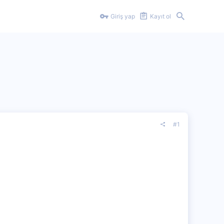
Giriş yap
Kayıt ol
#1