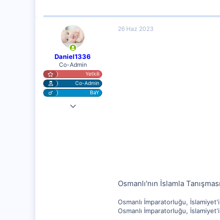
26 Haz 2023
Daniel1336
Co-Admin
Yetkili
Co-Admin
BaY
4 Nis 2023
10,217
1,281
112
Osmanlı'nın İslamla Tanışmas
Osmanlı İmparatorluğu, İslamiyet'i
Osmanlı İmparatorluğu, İslamiyet'