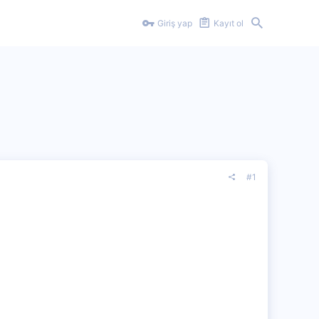
Giriş yap
Kayıt ol
#1