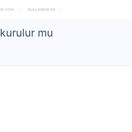
ER YENI
KULLANICILAR
 kurulur mu