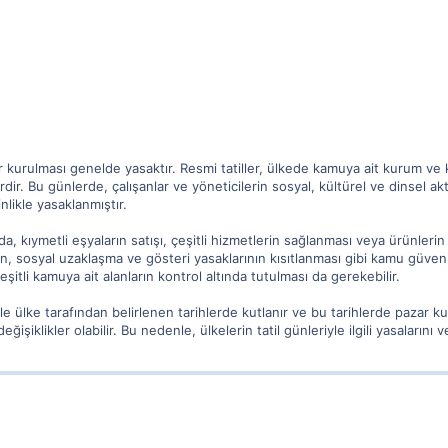
ar kurulması genelde yasaktır. Resmi tatiller, ülkede kamuya ait kurum ve
dir. Bu günlerde, çalışanlar ve yöneticilerin sosyal, kültürel ve dinsel akt
nlikle yasaklanmıştır.
da, kıymetli eşyaların satışı, çeşitli hizmetlerin sağlanması veya ürünleri
in, sosyal uzaklaşma ve gösteri yasaklarının kısıtlanması gibi kamu güvenli
şitli kamuya ait alanların kontrol altında tutulması da gerekebilir.
ikle ülke tarafından belirlenen tarihlerde kutlanır ve bu tarihlerde pazar 
şiklikler olabilir. Bu nedenle, ülkelerin tatil günleriyle ilgili yasalarını