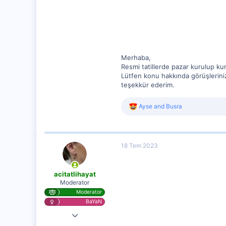
2
Merhaba,
Resmi tatillerde pazar kurulup ku
Lütfen konu hakkında görüşlerinizi
teşekkür ederim.
R
Ayse
and
Busra
e
a
c
t
18 Tem 2023
i
o
n
s
acitatlihayat
:
Moderator
Moderator
BaYaN
28 Kas 2020