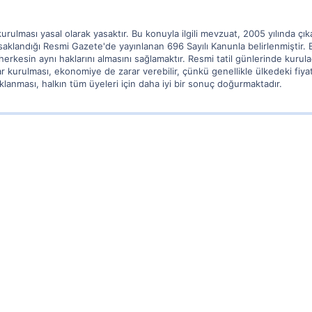
kurulması yasal olarak yasaktır. Bu konuyla ilgili mevzuat, 2005 yılında ç
aklandığı Resmi Gazete'de yayınlanan 696 Sayılı Kanunla belirlenmiştir.
erkesin aynı haklarını almasını sağlamaktır. Resmi tatil günlerinde kurulac
pazar kurulması, ekonomiye de zarar verebilir, çünkü genellikle ülkedeki fi
klanması, halkın tüm üyeleri için daha iyi bir sonuç doğurmaktadır.