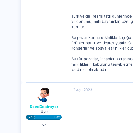
Türkiye'de, resmi tatil günlerinde
yıl dönümü, milli bayramlar, özel 
kurulur.
Bu pazar kurma etkinlikleri, çoğu 
ürünler satılır ve ticaret yapılır. 
konserler ve sosyal etkinlikler dü
Bu tür pazarlar, insanların arasın
farklılıkların kabulünü teşvik etm
yardımcı olmaktadır.
12 Ağu 2023
DevoDestroyer
Üye
BaY
7 Ağu 2023
10,815