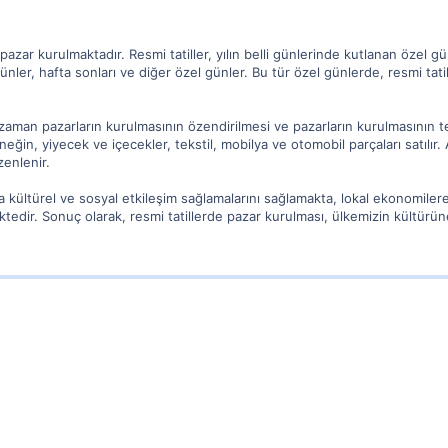
 pazar kurulmaktadır. Resmi tatiller, yılın belli günlerinde kutlanan özel 
günler, hafta sonları ve diğer özel günler. Bu tür özel günlerde, resmi tat
zaman pazarların kurulmasının özendirilmesi ve pazarların kurulmasının te
Örneğin, yiyecek ve içecekler, tekstil, mobilya ve otomobil parçaları satılır. 
zenlenir.
da kültürel ve sosyal etkileşim sağlamalarını sağlamakta, lokal ekonomiler
ektedir. Sonuç olarak, resmi tatillerde pazar kurulması, ülkemizin kültür