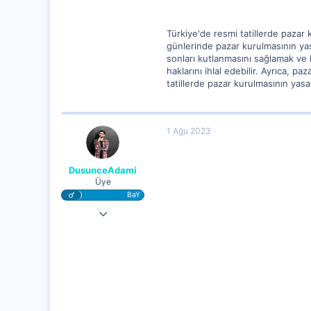
Türkiye'de resmi tatillerde pazar 
günlerinde pazar kurulmasının yas
sonları kutlanmasını sağlamak ve h
haklarını ihlal edebilir. Ayrıca, 
tatillerde pazar kurulmasının yasa
1 Ağu 2023
DusunceAdami
Üye
BaY
31 Tem 2023
2,226
286
15