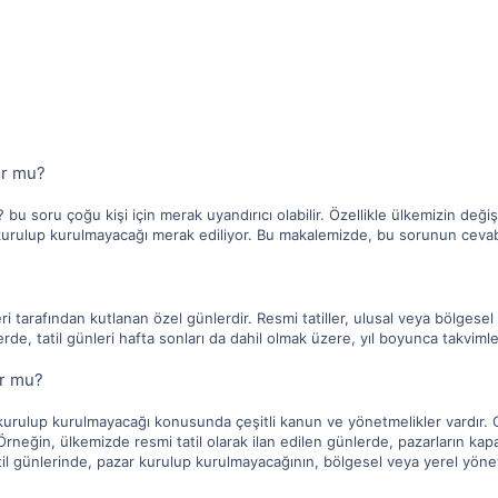
ur mu?
bu soru çoğu kişi için merak uyandırıcı olabilir. Özellikle ülkemizin değişe
 kurulup kurulmayacağı merak ediliyor. Bu makalemizde, bu sorunun cevab
ri tarafından kutlanan özel günlerdir. Resmi tatiller, ulusal veya bölgesel
erde, tatil günleri hafta sonları da dahil olmak üzere, yıl boyunca takvimler
ur mu?
kurulup kurulmayacağı konusunda çeşitli kanun ve yönetmelikler vardır. Ge
rneğin, ülkemizde resmi tatil olarak ilan edilen günlerde, pazarların kapa
il günlerinde, pazar kurulup kurulmayacağının, bölgesel veya yerel yöne