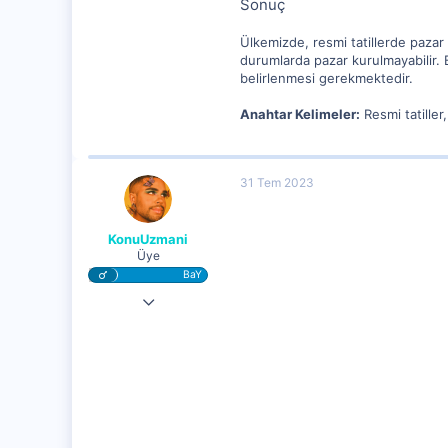
Sonuç
Ülkemizde, resmi tatillerde pazar
durumlarda pazar kurulmayabilir. 
belirlenmesi gerekmektedir.
Anahtar Kelimeler:
Resmi tatiller
31 Tem 2023
KonuUzmani
Üye
BaY
30 Tem 2023
2,340
296
15