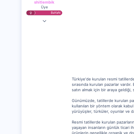
shitlembik
Üye
BaYaN
22 Ağu 2023
14,124
1,859
5
Türkiye'de kurulan resmi tatiller
sırasında kurulan pazarlar vardır.
satın almak için bir araya geldiği,
Günümüzde, tatillerde kurulan paza
kullanılan bir yöntem olarak kabul
yürüyüşler, türküler, oyunlar ve da
Resmi tatillerde kurulan pazarlar
yaşayan insanların günlük ticari ih
ürünlerin genellikle organik ve do