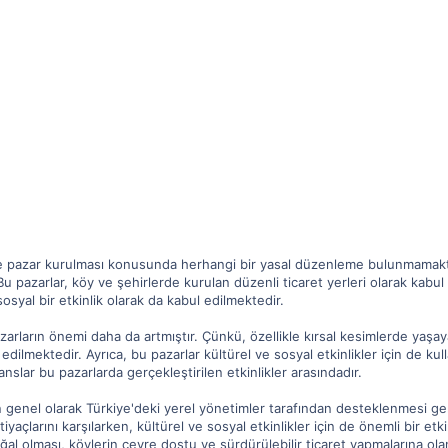
de pazar kurulması konusunda herhangi bir yasal düzenleme bulunmamaktadı
 Bu pazarlar, köy ve şehirlerde kurulan düzenli ticaret yerleri olarak kabu
 sosyal bir etkinlik olarak da kabul edilmektedir.
rların önemi daha da artmıştır. Çünkü, özellikle kırsal kesimlerde yaşayan 
 edilmektedir. Ayrıca, bu pazarlar kültürel ve sosyal etkinlikler için de k
nslar bu pazarlarda gerçekleştirilen etkinlikler arasındadır.
ın genel olarak Türkiye'deki yerel yönetimler tarafından desteklenmesi ge
tiyaçlarını karşılarken, kültürel ve sosyal etkinlikler için de önemli bir etk
ğal olması, köylerin çevre dostu ve sürdürülebilir ticaret yapmalarına ol