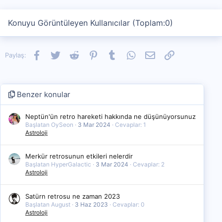
Konuyu Görüntüleyen Kullanıcılar (Toplam:0)
Facebook
Twitter
Reddit
Pinterest
Tumblr
WhatsApp
E-posta
Link
Paylaş:
Benzer konular
Neptün'ün retro hareketi hakkında ne düşünüyorsunuz
Başlatan OySeon
3 Mar 2024
Cevaplar: 1
Astroloji
Merkür retrosunun etkileri nelerdir
Başlatan HyperGalactic
3 Mar 2024
Cevaplar: 2
Astroloji
Satürn retrosu ne zaman 2023
Başlatan August
3 Haz 2023
Cevaplar: 0
Astroloji