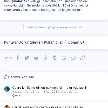
Konuşmalar:
Ses kirliliği, insanların konuşmalarından da
kaynaklanabilir. Bu nedenle, gürültü kirliliğini önlemek için,
ortamlarda yüksek sesle konuşmaktan kaçınılmalıdır.
Cevap yazmak için giriş yap yada kayıt ol.
Konuyu Görüntüleyen Kullanıcılar (Toplam:0)
Facebook
Twitter
Reddit
Pinterest
Tumblr
WhatsApp
E-posta
Link
Paylaş:
Benzer konular
Çevre kirliliğine dikkat çekmek için neler yapılabilir
Başlatan DenizSiyahi
2 Ağu 2023
Cevaplar: 2
Çevre
Çarpık kentleşme çevre kirliliğine neden olur mu