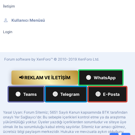
İletişim
Kullanıcı Menüsü
Login
Forum software by XenForo™
© 2010-2019 XenForo Ltd.
🟢
📢 REKLAM VE İLETIŞIM
WhatsApp
🟣
🔵
🔴
Teams
Telegram
E-Posta
Yasal Uyarı: Forum Sitemiz; 5651 Sayılı Kanun kapsamında BTK tarafından
onaylı Yer Sağlayıcı'dır. Bu sebeple içerikleri kontrol etme ya da araştırma
yükümlülüğü yoktur. Üyeler yazdığı içeriklerden sorumludur ve siteye üye
olmak ile bu sorumluluğu kabul etmiş sayılırlar. Sitemiz kar amacı gütmez,
ücretsiz bilgi paylaşım merkezidir. Hukuka ve mevzuata aykırı olduğunu