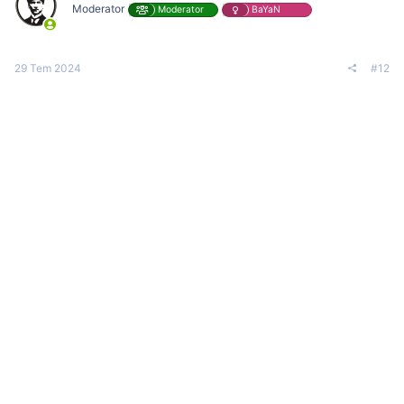
Moderator
Moderator
BaYaN
29 Tem 2024
#12