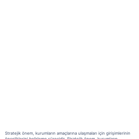
Stratejik önem, kurumların amaçlarına ulaşmaları için girişimlerinin
önceliklerini belirleme sürecidir. Stratejik önem, kurumların