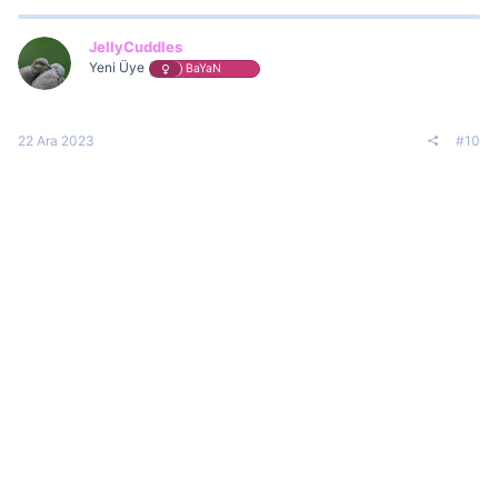
JellyCuddles
Yeni Üye
BaYaN
22 Ara 2023
#10