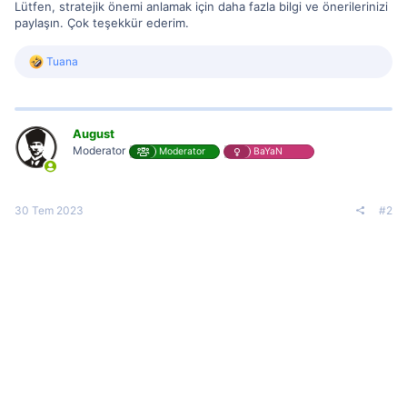
Lütfen, stratejik önemi anlamak için daha fazla bilgi ve önerilerinizi
paylaşın. Çok teşekkür ederim.
R
Tuana
e
a
c
t
i
August
o
Moderator
Moderator
BaYaN
n
s
:
30 Tem 2023
#2