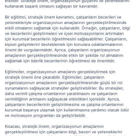
etkilidir. Stratejik önem, organizasyonun güçlerini ve yeteneklerini
kullanarak başarılı olmasını sağlayan bir kavramdır.
Bir eğitimci, stratejik önem kavramını, çalışanların becerileri ve
yetenekleriyle organizasyonun amaçlarının gerçekleştirilmesinde
etkili olmalarını sağlamak için kullanabilir. Örneğin, çalışanların, bilgi
ve becerilerini geliştirmeleri ve içsel motivasyonlarını artırmaları
için kurumsal becerilerin öğretilmesini sağlayabilirler. Çalışanların,
kişisel gelişimlerini desteklemek için konulara odaklanmalarının
önemi de vurgulanmalıdır. Ayrıca, çalışanların organizasyonun
amaçlarının gerçekleştirilmesinde etkin bir şekilde rol almalarını
sağlamak için liderlik becerilerinin öğretilmesi de önemlidir.
Eğitimciler, organizasyonun amaçlarını gerçekleştirmek için
stratejik önemi öne çıkarabilir. Eğitimciler, çalışanların
organizasyonun amaçlarının gerçekleştirilmesinde güçlü bir rol
oynamalarını sağlayacak stratejiler geliştirebilirler. Bu stratejiler,
daha verimli çalışma ortamlarının yaratılmasını ve çalışanların
verimliliğinin artmasını sağlayacak etkinlikleri içerebilir. Ayrıca,
çalışanların becerilerinin geliştirilmesine ve çalışma ortamlarının
kurumsal başarıya ulaşmak için kullanılmasına yardımcı olacak ödül
ve motivasyon programları da geliştirilebilir.
Kısacası, stratejik önem, organizasyonun amaçlarının
gerçekleştirilmesi için çalışanların bilgi, beceri ve yeteneklerini