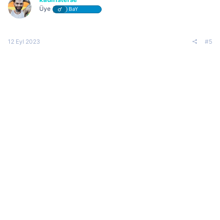
Üye
BaY
12 Eyl 2023
#5