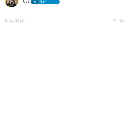
o
Üye
BaY
n
s
:
10 Eyl 2023
#5