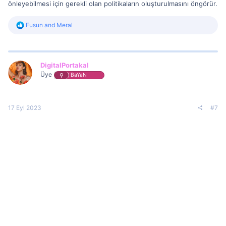
önleyebilmesi için gerekli olan politikaların oluşturulmasını öngörür.
R
Fusun
and
Meral
e
a
c
t
i
DigitalPortakal
o
Üye
BaYaN
n
s
:
17 Eyl 2023
#7