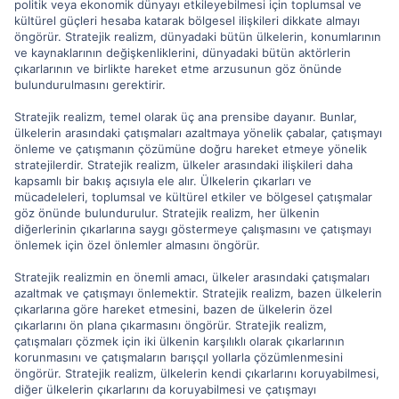
politik veya ekonomik dünyayı etkileyebilmesi için toplumsal ve
kültürel güçleri hesaba katarak bölgesel ilişkileri dikkate almayı
öngörür. Stratejik realizm, dünyadaki bütün ülkelerin, konumlarının
ve kaynaklarının değişkenliklerini, dünyadaki bütün aktörlerin
çıkarlarının ve birlikte hareket etme arzusunun göz önünde
bulundurulmasını gerektirir.
Stratejik realizm, temel olarak üç ana prensibe dayanır. Bunlar,
ülkelerin arasındaki çatışmaları azaltmaya yönelik çabalar, çatışmayı
önleme ve çatışmanın çözümüne doğru hareket etmeye yönelik
stratejilerdir. Stratejik realizm, ülkeler arasındaki ilişkileri daha
kapsamlı bir bakış açısıyla ele alır. Ülkelerin çıkarları ve
mücadeleleri, toplumsal ve kültürel etkiler ve bölgesel çatışmalar
göz önünde bulundurulur. Stratejik realizm, her ülkenin
diğerlerinin çıkarlarına saygı göstermeye çalışmasını ve çatışmayı
önlemek için özel önlemler almasını öngörür.
Stratejik realizmin en önemli amacı, ülkeler arasındaki çatışmaları
azaltmak ve çatışmayı önlemektir. Stratejik realizm, bazen ülkelerin
çıkarlarına göre hareket etmesini, bazen de ülkelerin özel
çıkarlarını ön plana çıkarmasını öngörür. Stratejik realizm,
çatışmaları çözmek için iki ülkenin karşılıklı olarak çıkarlarının
korunmasını ve çatışmaların barışçıl yollarla çözümlenmesini
öngörür. Stratejik realizm, ülkelerin kendi çıkarlarını koruyabilmesi,
diğer ülkelerin çıkarlarını da koruyabilmesi ve çatışmayı