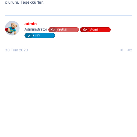
olurum. Teşekkürler.
admin
Administrator
Yetkili
Admin
BaY
30 Tem 2023
#2