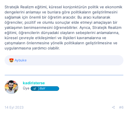
Stratejik Realizm eğitimi, küresel konjonktürün politik ve ekonomik
dengelerini anlamayı ve bunlara göre politikaların geliştirilmesini
sağlamak için önemli bir öğretim aracıdır. Bu aracı kullanarak
öğrenciler, pozitif ve olumlu sonuçlar elde etmeyi amaçlayan bir
yaklaşımın benimsenmesini öğrenebilirler. Ayrıca, Stratejik Realizm
eğitimi, öğrencilerin dünyadaki olayların sebeplerini anlamalarına,
küresel çevreyle etkileşimleri ve ilişkileri kavramalarına ve
çatışmaların önlenmesine yönelik politikaların geliştirilmesine ve
uygulanmasına yardımcı olabilir.
R
Aybuke
e
a
c
t
i
kadiristerse
o
Üye
BaY
n
s
:
14 Eyl 2023
#6