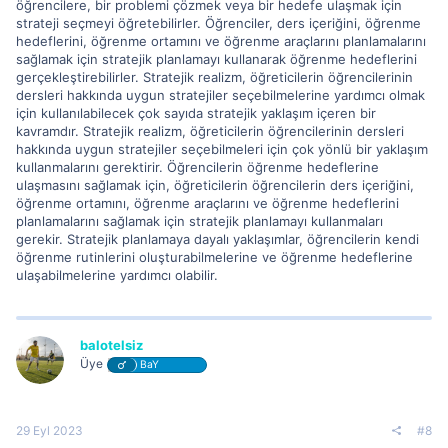
öğrencilere, bir problemi çözmek veya bir hedefe ulaşmak için
strateji seçmeyi öğretebilirler. Öğrenciler, ders içeriğini, öğrenme
hedeflerini, öğrenme ortamını ve öğrenme araçlarını planlamalarını
sağlamak için stratejik planlamayı kullanarak öğrenme hedeflerini
gerçekleştirebilirler. Stratejik realizm, öğreticilerin öğrencilerinin
dersleri hakkında uygun stratejiler seçebilmelerine yardımcı olmak
için kullanılabilecek çok sayıda stratejik yaklaşım içeren bir
kavramdır. Stratejik realizm, öğreticilerin öğrencilerinin dersleri
hakkında uygun stratejiler seçebilmeleri için çok yönlü bir yaklaşım
kullanmalarını gerektirir. Öğrencilerin öğrenme hedeflerine
ulaşmasını sağlamak için, öğreticilerin öğrencilerin ders içeriğini,
öğrenme ortamını, öğrenme araçlarını ve öğrenme hedeflerini
planlamalarını sağlamak için stratejik planlamayı kullanmaları
gerekir. Stratejik planlamaya dayalı yaklaşımlar, öğrencilerin kendi
öğrenme rutinlerini oluşturabilmelerine ve öğrenme hedeflerine
ulaşabilmelerine yardımcı olabilir.
balotelsiz
Üye
BaY
29 Eyl 2023
#8