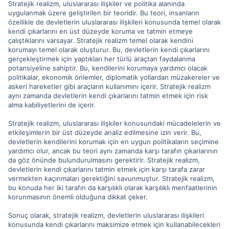
Stratejik realizm, uluslararası ilişkiler ve politika alanında
uygulanmak üzere geliştirilen bir teoridir. Bu teori, insanların
özellikle de devletlerin uluslararası ilişkileri konusunda temel olarak
kendi çıkarlarını en üst düzeyde koruma ve tatmin etmeye
çalıştıklarını varsayar. Stratejik realizm temel olarak kendini
korumayı temel olarak oluşturur. Bu, devletlerin kendi çıkarlarını
gerçekleştirmek için yaptıkları her türlü araçtan faydalanma
potansiyeline sahiptir. Bu, kendilerini korumaya yardımcı olacak
politikalar, ekonomik önlemler, diplomatik yollardan müzakereler ve
askeri hareketler gibi araçların kullanımını içerir. Stratejik realizm
aynı zamanda devletlerin kendi çıkarlarını tatmin etmek için risk
alma kabiliyetlerini de içerir.
Stratejik realizm, uluslararası ilişkiler konusundaki mücadelelerin ve
etkileşimlerin bir üst düzeyde analiz edilmesine izin verir. Bu,
devletlerin kendilerini korumak için en uygun politikaların seçimine
yardımcı olur, ancak bu teori aynı zamanda karşı tarafın çıkarlarının
da göz önünde bulundurulmasını gerektirir. Stratejik realizm,
devletlerin kendi çıkarlarını tatmin etmek için karşı tarafa zarar
vermekten kaçınmaları gerektiğini savunmuştur. Stratejik realizm,
bu konuda her iki tarafın da karşılıklı olarak karşılıklı menfaatlerinin
korunmasının önemli olduğuna dikkat çeker.
Sonuç olarak, stratejik realizm, devletlerin uluslararası ilişkileri
konusunda kendi çıkarlarını maksimize etmek için kullanabilecekleri