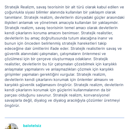
Stratejik Realizm, savaş teorisinin bir alt türü olarak kabul edilen ve
çoğunlukla siyasi bilimler alanında kullanılan bir yaklaşım olarak
tanımlanır. Stratejik realizm, devletlerin dünyadaki güçler arasındaki
ilişkileri anlamak ve yönetmek amacıyla kullanılan bir yaklaşımdır.
Stratejik realizm, savaş teorisinin temel amacı olarak devletlerin
kendi çıkarlarını koruma amacını benimser. Stratejik realistler,
devletlerin bu amaç doğrultusunda tutum alacağına inanır ve
bunun için önceden belirlenmiş stratejik hareketleri takip
edeceğine dair ümitlerini ifade eder. Stratejik realistlerin savaş ve
güvenlik alanındaki çalışmaları, çatışmaların önlenmesi ve
çözülmesi için bir çerçeve oluşturmaya odaklanır. Stratejik
realistler, devletlerin bu tür çatışmaları çözebilmek için karşılıklı
anlaşmalar yapmalarını ve anlaşmazlıkları çözmek için karşılıklı
girişimler yapmaları gerektiğini vurgular. Stratejik realizm,
devletlerin kendi çıkarlarını korumak için önlemler almasını ve
karşılıklı güvenlik sağlamasını öngörür. Stratejik realizm, devletlerin
kendi çıkarlarını korumak için güçlerini kullanmalarının da bir
parçası olduğunu savunur. Stratejik realizm, konvansiyonel
savaşlarla değil, diyalog ve diyalog aracılığıyla çözümler üretmeyi
öngörür.
balotelsiz