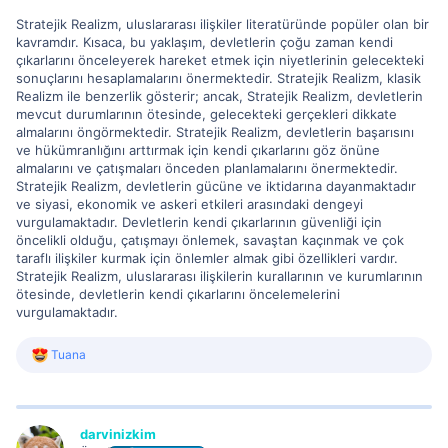
Stratejik Realizm, uluslararası ilişkiler literatüründe popüler olan bir
kavramdır. Kısaca, bu yaklaşım, devletlerin çoğu zaman kendi
çıkarlarını önceleyerek hareket etmek için niyetlerinin gelecekteki
sonuçlarını hesaplamalarını önermektedir. Stratejik Realizm, klasik
Realizm ile benzerlik gösterir; ancak, Stratejik Realizm, devletlerin
mevcut durumlarının ötesinde, gelecekteki gerçekleri dikkate
almalarını öngörmektedir. Stratejik Realizm, devletlerin başarısını
ve hükümranlığını arttırmak için kendi çıkarlarını göz önüne
almalarını ve çatışmaları önceden planlamalarını önermektedir.
Stratejik Realizm, devletlerin gücüne ve iktidarına dayanmaktadır
ve siyasi, ekonomik ve askeri etkileri arasındaki dengeyi
vurgulamaktadır. Devletlerin kendi çıkarlarının güvenliği için
öncelikli olduğu, çatışmayı önlemek, savaştan kaçınmak ve çok
taraflı ilişkiler kurmak için önlemler almak gibi özellikleri vardır.
Stratejik Realizm, uluslararası ilişkilerin kurallarının ve kurumlarının
ötesinde, devletlerin kendi çıkarlarını öncelemelerini
vurgulamaktadır.
R
Tuana
e
a
c
t
i
darvinizkim