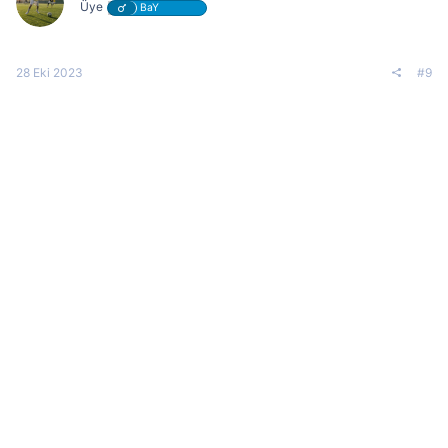
Üye
BaY
28 Eki 2023
#9