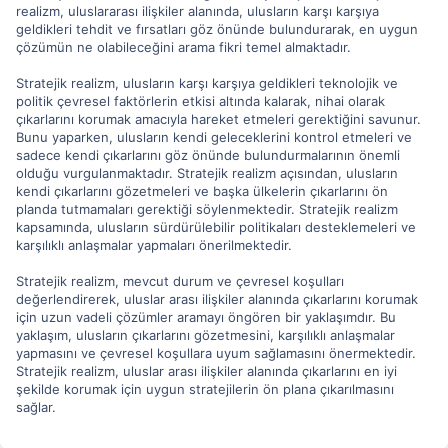
realizm, uluslararası ilişkiler alanında, ulusların karşı karşıya
geldikleri tehdit ve fırsatları göz önünde bulundurarak, en uygun
çözümün ne olabileceğini arama fikri temel almaktadır.
Stratejik realizm, ulusların karşı karşıya geldikleri teknolojik ve
politik çevresel faktörlerin etkisi altında kalarak, nihai olarak
çıkarlarını korumak amacıyla hareket etmeleri gerektiğini savunur.
Bunu yaparken, ulusların kendi geleceklerini kontrol etmeleri ve
sadece kendi çıkarlarını göz önünde bulundurmalarının önemli
olduğu vurgulanmaktadır. Stratejik realizm açısından, ulusların
kendi çıkarlarını gözetmeleri ve başka ülkelerin çıkarlarını ön
planda tutmamaları gerektiği söylenmektedir. Stratejik realizm
kapsamında, ulusların sürdürülebilir politikaları desteklemeleri ve
karşılıklı anlaşmalar yapmaları önerilmektedir.
Stratejik realizm, mevcut durum ve çevresel koşulları
değerlendirerek, uluslar arası ilişkiler alanında çıkarlarını korumak
için uzun vadeli çözümler aramayı öngören bir yaklaşımdır. Bu
yaklaşım, ulusların çıkarlarını gözetmesini, karşılıklı anlaşmalar
yapmasını ve çevresel koşullara uyum sağlamasını önermektedir.
Stratejik realizm, uluslar arası ilişkiler alanında çıkarlarını en iyi
şekilde korumak için uygun stratejilerin ön plana çıkarılmasını
sağlar.