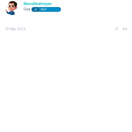
DevoDestroyer
Üye
BaY
19 Ağu 2023
#4