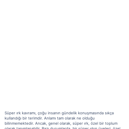
Süper ırk kavramı, çoğu insanın gündelik konuşmasında sıkça
kullandığı bir terimdir. Anlamı tam olarak ne olduğu
bilinmemektedir. Ancak, genel olarak, süper ırk, özel bir toplum
olarak tanımlanabilir. Bazı durumlarda, bir süper ırkın üyeleri, özel