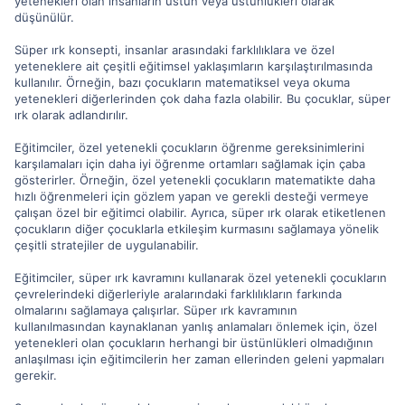
yetenekleri olan insanların üstün veya üstünlükleri olarak
düşünülür.
Süper ırk konsepti, insanlar arasındaki farklılıklara ve özel
yeteneklere ait çeşitli eğitimsel yaklaşımların karşılaştırılmasında
kullanılır. Örneğin, bazı çocukların matematiksel veya okuma
yetenekleri diğerlerinden çok daha fazla olabilir. Bu çocuklar, süper
ırk olarak adlandırılır.
Eğitimciler, özel yetenekli çocukların öğrenme gereksinimlerini
karşılamaları için daha iyi öğrenme ortamları sağlamak için çaba
gösterirler. Örneğin, özel yetenekli çocukların matematikte daha
hızlı öğrenmeleri için gözlem yapan ve gerekli desteği vermeye
çalışan özel bir eğitimci olabilir. Ayrıca, süper ırk olarak etiketlenen
çocukların diğer çocuklarla etkileşim kurmasını sağlamaya yönelik
çeşitli stratejiler de uygulanabilir.
Eğitimciler, süper ırk kavramını kullanarak özel yetenekli çocukların
çevrelerindeki diğerleriyle aralarındaki farklılıkların farkında
olmalarını sağlamaya çalışırlar. Süper ırk kavramının
kullanılmasından kaynaklanan yanlış anlamaları önlemek için, özel
yetenekleri olan çocukların herhangi bir üstünlükleri olmadığının
anlaşılması için eğitimcilerin her zaman ellerinden geleni yapmaları
gerekir.