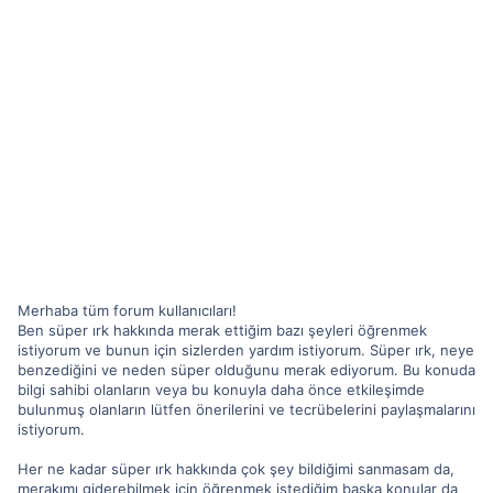
Merhaba tüm forum kullanıcıları!
Ben süper ırk hakkında merak ettiğim bazı şeyleri öğrenmek
istiyorum ve bunun için sizlerden yardım istiyorum. Süper ırk, neye
benzediğini ve neden süper olduğunu merak ediyorum. Bu konuda
bilgi sahibi olanların veya bu konuyla daha önce etkileşimde
bulunmuş olanların lütfen önerilerini ve tecrübelerini paylaşmalarını
istiyorum.
Her ne kadar süper ırk hakkında çok şey bildiğimi sanmasam da,
merakımı giderebilmek için öğrenmek istediğim başka konular da