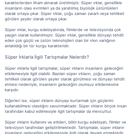
karakterlerden ilham alınarak üretilmiştir. Süper ırklar, genellikle
insanların olası evrimleri ya da yaratılmış biyolojik üstünlükleri
olarak ortaya çıkar. Süper ırklar, çoğu zaman zararlı veya tehlikeli
görülen şeyler olarak ortaya çıkar.
Süper ırklar, kurgu edebiyatında, filmlerde ve televizyonda çok
yaygın olarak kullanılmıştır. Süper ırklar, genellikle dünyayı tehdit
eden çok güçlü ve üstün teknolojileri olan bir ırkın varlığının
anlatıldığı bir tür kurgu karakteridir.
Süper İrklarla İlgili Tartışmalar Nelerdir?
Süper ırklarla ilgili tartışmalar, süper ırkların insanların geleceğini
etkilemesiyle ilgili olabilir. Bazıları süper ırkların, çoğu zaman
tehlikeli olarak görülen şeyler olarak görülmesi ve dünyayı tehdit
etmesi nedeniyle, insanların geleceğini olumsuz etkilemesine
karşıdır.
Diğerleri ise, süper ırkların dünyayı kurtarmak için güçlerini
kullanabilmesi olasılığını savunmaktadır. Süper ırkların birçok insan
tarafından kabul edilmesiyle ilgili tartışmalar da mevcuttur.
Süper ırkların kullanımı ve etkileri, bilim kurgu edebiyatı, filmler ve
televizyon tarafından geliştirilmektedir. Tartışmalar, süper ırkların
insanların geleceğini etkilemesiyle ilgili olarak devam etmektedir.