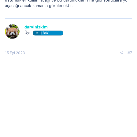
açacağı ancak zamanla görülecektir.
darvinizkim
Üye
BaY
15 Eyl 2023
#7