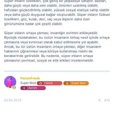
Süper ırkların özellikleri, çok geniş bir yelpazeye sahiptir. Bazıları,
daha güçlü veya daha zeki olabilir, ömürleri uzatılmış olabilir,
hafızaları güçlendirilmiş olabilir, yüksek sosyal statüye sahip olabilir
veya daha güçlü duygusal bağlar oluşturabilir. Süper ırkların fiziksel
özellikleri, göz, kulak, deri, saç veya dişlerin daha özel
görünümüne kadar çok çeşitli olabilir.
Süper ırkların ortaya çıkması, insanlığın evrimini etkileyebilir.
Biyolojik müdahaleler, bu üstün insanların birkaç nesil içinde ortaya
çıkmasına veya evrensel olarak kabul edilmesine yol açabilir.
Ancak, bu tür üstün insanların ortaya çıkması, diğer insanların
haklarının çiğnenmesi veya kötüye kullanılması riskini de
beraberinde getirebilir. Bu nedenle, süper ırkların ortaya
çıkmasının çevresel, sosyal ve etik etkileri incelenmelidir.
ForumFreak
Super Mod
Yetkili
Super Mod
BaYaN
24 Eki 2023
#10