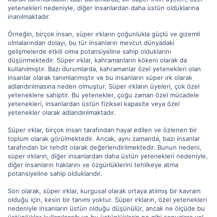
yetenekleri nedeniyle, diğer insanlardan daha üstün olduklarına
inanılmaktadır.
Örneğin, birçok insan, süper ırkların çoğunlukla güçlü ve gizemli
olmalarından dolayı, bu tür insanların mevcut dünyadaki
gelişmelerde etkili olma potansiyeline sahip olduklarını
düşünmektedir. Süper ırklar, kahramanların kökeni olarak da
kullanılmıştır. Bazı durumlarda, kahramanlar özel yetenekleri olan
insanlar olarak tanımlanmıştır ve bu insanların süper ırk olarak
adlandırılmasına neden olmuştur. Süper ırkların üyeleri, çok özel
yeteneklere sahiptir. Bu yetenekler, çoğu zaman özel mücadele
yetenekleri, insanlardan üstün fiziksel kapasite veya özel
yetenekler olarak adlandırılmaktadır.
Süper ırklar, birçok insan tarafından hayal edilen ve özlenen bir
toplum olarak görülmektedir. Ancak, aynı zamanda, bazı insanlar
tarafından bir tehdit olarak değerlendirilmektedir. Bunun nedeni,
süper ırkların, diğer insanlardan daha üstün yetenekleri nedeniyle,
diğer insanların haklarını ve özgürlüklerini tehlikeye atma
potansiyeline sahip olduklarıdır.
Son olarak, süper ırklar, kurgusal olarak ortaya atılmış bir kavram
olduğu için, kesin bir tanımı yoktur. Süper ırkların, özel yetenekleri
nedeniyle insanların üstün olduğu düşünülür, ancak ne ölçüde bu
üstünlükler kullanılacağı ve bu üstünlüklerin ne gibi sonuçlara yol