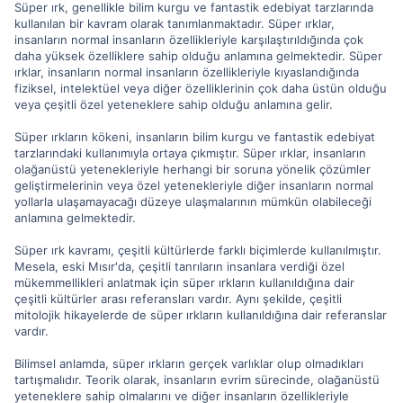
Süper ırk, genellikle bilim kurgu ve fantastik edebiyat tarzlarında
kullanılan bir kavram olarak tanımlanmaktadır. Süper ırklar,
insanların normal insanların özellikleriyle karşılaştırıldığında çok
daha yüksek özelliklere sahip olduğu anlamına gelmektedir. Süper
ırklar, insanların normal insanların özellikleriyle kıyaslandığında
fiziksel, intelektüel veya diğer özelliklerinin çok daha üstün olduğu
veya çeşitli özel yeteneklere sahip olduğu anlamına gelir.
Süper ırkların kökeni, insanların bilim kurgu ve fantastik edebiyat
tarzlarındaki kullanımıyla ortaya çıkmıştır. Süper ırklar, insanların
olağanüstü yetenekleriyle herhangi bir soruna yönelik çözümler
geliştirmelerinin veya özel yetenekleriyle diğer insanların normal
yollarla ulaşamayacağı düzeye ulaşmalarının mümkün olabileceği
anlamına gelmektedir.
Süper ırk kavramı, çeşitli kültürlerde farklı biçimlerde kullanılmıştır.
Mesela, eski Mısır'da, çeşitli tanrıların insanlara verdiği özel
mükemmellikleri anlatmak için süper ırkların kullanıldığına dair
çeşitli kültürler arası referansları vardır. Aynı şekilde, çeşitli
mitolojik hikayelerde de süper ırkların kullanıldığına dair referanslar
vardır.
Bilimsel anlamda, süper ırkların gerçek varlıklar olup olmadıkları
tartışmalıdır. Teorik olarak, insanların evrim sürecinde, olağanüstü
yeteneklere sahip olmalarını ve diğer insanların özellikleriyle