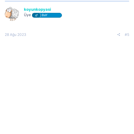
koyunkopyasi
Üye
BaY
28 Ağu 2023
#5