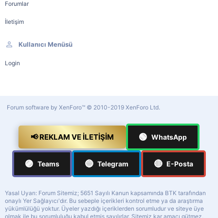
Forumlar
İletişim
Kullanıcı Menüsü
Login
Forum software by XenForo™
© 2010-2019 XenForo Ltd.
🟢
📢 REKLAM VE İLETIŞIM
WhatsApp
🟣
🔵
🔴
Teams
Telegram
E-Posta
Yasal Uyarı: Forum Sitemiz; 5651 Sayılı Kanun kapsamında BTK tarafından
onaylı Yer Sağlayıcı'dır. Bu sebeple içerikleri kontrol etme ya da araştırma
yükümlülüğü yoktur. Üyeler yazdığı içeriklerden sorumludur ve siteye üye
olmak ile bu sorumluluğu kabul etmiş sayılırlar. Sitemiz kar amacı gütmez,