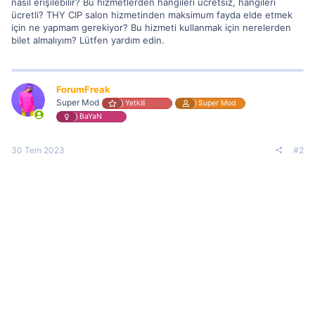
nasıl erişilebilir? Bu hizmetlerden hangileri ücretsiz, hangileri
ücretli? THY CIP salon hizmetinden maksimum fayda elde etmek
için ne yapmam gerekiyor? Bu hizmeti kullanmak için nerelerden
bilet almalıyım? Lütfen yardım edin.
ForumFreak
Super Mod
Yetkili
Super Mod
BaYaN
30 Tem 2023
#2