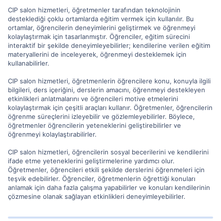
CIP salon hizmetleri, öğretmenler tarafından teknolojinin
desteklediği çoklu ortamlarda eğitim vermek için kullanılır. Bu
ortamlar, öğrencilerin deneyimlerini geliştirmek ve öğrenmeyi
kolaylaştırmak için tasarlanmıştır. Öğrenciler, eğitim sürecini
interaktif bir şekilde deneyimleyebilirler; kendilerine verilen eğitim
materyallerini de inceleyerek, öğrenmeyi desteklemek için
kullanabilirler.
CIP salon hizmetleri, öğretmenlerin öğrencilere konu, konuyla ilgili
bilgileri, ders içeriğini, derslerin amacını, öğrenmeyi destekleyen
etkinlikleri anlatmalarını ve öğrencileri motive etmelerini
kolaylaştırmak için çeşitli araçları kullanır. Öğretmenler, öğrencilerin
öğrenme süreçlerini izleyebilir ve gözlemleyebilirler. Böylece,
öğretmenler öğrencilerin yeteneklerini geliştirebilirler ve
öğrenmeyi kolaylaştırabilirler.
CIP salon hizmetleri, öğrencilerin sosyal becerilerini ve kendilerini
ifade etme yeteneklerini geliştirmelerine yardımcı olur.
Öğretmenler, öğrencileri etkili şekilde derslerini öğrenmeleri için
teşvik edebilirler. Öğrenciler, öğretmenlerin öğrettiği konuları
anlamak için daha fazla çalışma yapabilirler ve konuları kendilerinin
çözmesine olanak sağlayan etkinlikleri deneyimleyebilirler.