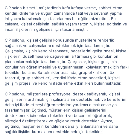
CIP salon hizmeti, müşterilerin kafa kafaya verme, sohbet etme,
kendini dinleme ve uygun zamanlarda tatil veya seyahat yapma
ihtiyacını karşılamak için tasarlanmış bir eğitim hizmetidir. Bu
çalışma, kişisel gelişimin, sağlıklı yaşam tarzının, kişisel eğitimin ve
insan ilişkilerinin gelişmesi için tasarlanmıştır.
CIP salonu, kişisel gelişim konusunda müşterilere rehberlik
sağlamak ve çalışmalarını desteklemek için tasarlanmıştır.
Çalışmalar, kişinin kendini tanıması, becerilerini geliştirmesi, kişisel
ilişkilerini düzeltmesi ve özgüvenini arttırması gibi konuları ön
plana çıkarmak için tasarlanmıştır. Çalışmalar, kişisel gelişimin
konularının öğrenilmesini ve uygulanmasını kolaylaştırmak için farklı
teknikler kullanır. Bu teknikler arasında, grup etkinlikleri, öz
tasarruf, grup sohbetleri, kendini ifade etme becerileri, kişisel
gelişim projesi ve kendini ifade etme etkinlikleri bulunmaktadır.
CIP salonu, müşterilere profesyonel destek sağlayarak, kişisel
gelişimlerini arttırmak için çalışmalarını desteklemek ve kendilerini
daha iyi ifade etmeyi öğrenmelerine yardımcı olmak amacıyla
tasarlanmıştır. Eğitimci, müşterilerin kişisel gelişimlerini
desteklemek için onlara teknikleri ve becerileri öğreterek,
süreçleri özelleştirerek ve güçlendirerek destekler. Ayrıca,
eğitimci, müşterilerin kendilerini daha iyi anlamalarını ve daha
sağlıklı ilişkiler kurmalarını desteklemek için teknikler