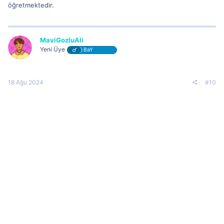
öğretmektedir.
MaviGozluAli
Yeni Üye
BaY
18 Ağu 2024
#10