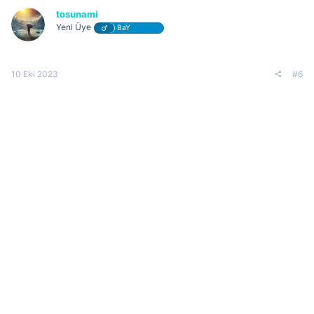
tosunami
Yeni Üye
BaY
10 Eki 2023
#6