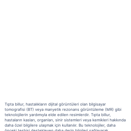
Tıpta billur, hastalıkların dijital görüntüleri olan bilgisayar
tomografisi (BT) veya manyetik rezonans görüntüleme (MR) gibi
teknolojilerin yardımıyla elde edilen resimlerdir. Tıpta billur,
hastaların kasları, organları, sinir sistemleri veya kemikleri hakkında
daha özel bilgilere ulaşmak için kullanılır. Bu teknolojiler, daha
önceki teşhisi destekleyen daha derin bilgileri sağlayarak,