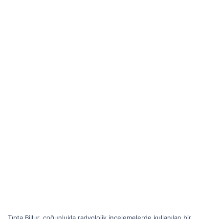
Tıpta Billur, çoğunlukla radyolojik incelemelerde kullanılan bir