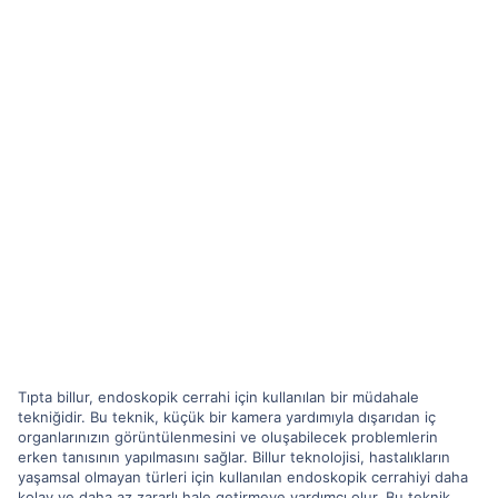
Tıpta billur, endoskopik cerrahi için kullanılan bir müdahale
tekniğidir. Bu teknik, küçük bir kamera yardımıyla dışarıdan iç
organlarınızın görüntülenmesini ve oluşabilecek problemlerin
erken tanısının yapılmasını sağlar. Billur teknolojisi, hastalıkların
yaşamsal olmayan türleri için kullanılan endoskopik cerrahiyi daha
kolay ve daha az zararlı hale getirmeye yardımcı olur. Bu teknik,