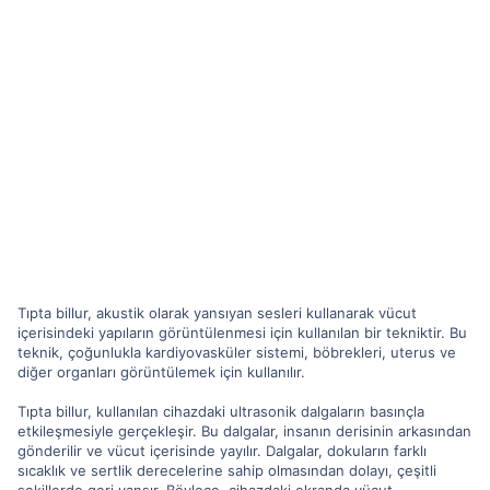
Tıpta billur, akustik olarak yansıyan sesleri kullanarak vücut
içerisindeki yapıların görüntülenmesi için kullanılan bir tekniktir. Bu
teknik, çoğunlukla kardiyovasküler sistemi, böbrekleri, uterus ve
diğer organları görüntülemek için kullanılır.
Tıpta billur, kullanılan cihazdaki ultrasonik dalgaların basınçla
etkileşmesiyle gerçekleşir. Bu dalgalar, insanın derisinin arkasından
gönderilir ve vücut içerisinde yayılır. Dalgalar, dokuların farklı
sıcaklık ve sertlik derecelerine sahip olmasından dolayı, çeşitli
şekillerde geri yansır. Böylece, cihazdaki ekranda vücut