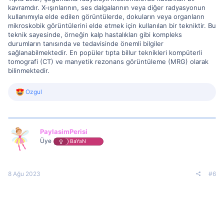
kavramdır. X-ışınlarının, ses dalgalarının veya diğer radyasyonun
kullanımıyla elde edilen görüntülerde, dokuların veya organların
mikroskobik görüntülerini elde etmek için kullanılan bir tekniktir. Bu
teknik sayesinde, örneğin kalp hastalıkları gibi kompleks
durumların tanısında ve tedavisinde önemli bilgiler
sağlanabilmektedir. En popüler tıpta billur teknikleri kompüterli
tomografi (CT) ve manyetik rezonans görüntüleme (MRG) olarak
bilinmektedir.
R
Ozgul
e
a
c
t
i
PaylasimPerisi
o
Üye
BaYaN
n
s
:
8 Ağu 2023
#6