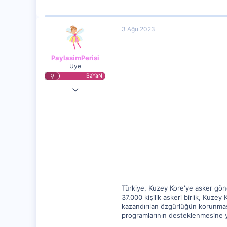
3 Ağu 2023
PaylasimPerisi
Üye
BaYaN
2 Ağu 2023
10,974
1,478
5
Türkiye, Kuzey Kore'ye asker gönd
37.000 kişilik askeri birlik, Kuz
kazandırılan özgürlüğün korunmas
programlarının desteklenmesine y