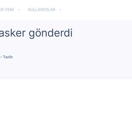
ER YENI
KULLANICILAR
 asker gönderdi
- Tarih