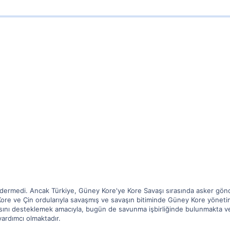
ermedi. Ancak Türkiye, Güney Kore'ye Kore Savaşı sırasında asker gönder
ey Kore ve Çin ordularıyla savaşmış ve savaşın bitiminde Güney Kore yönet
ını desteklemek amacıyla, bugün de savunma işbirliğinde bulunmakta ve G
ardımcı olmaktadır.