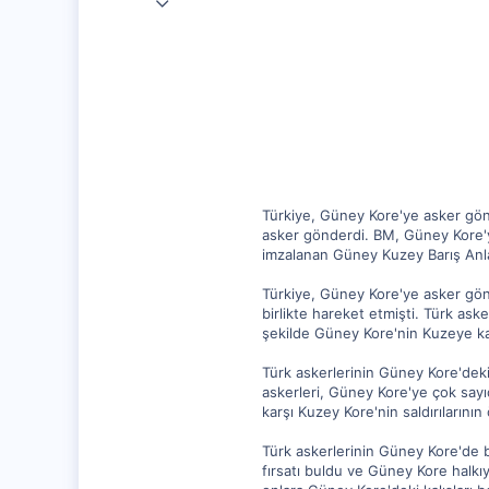
3,471
469
5
Türkiye, Güney Kore'ye asker gönd
asker gönderdi. BM, Güney Kore'ye
imzalanan Güney Kuzey Barış Anl
Türkiye, Güney Kore'ye asker gön
birlikte hareket etmişti. Türk aske
şekilde Güney Kore'nin Kuzeye k
Türk askerlerinin Güney Kore'deki 
askerleri, Güney Kore'ye çok say
karşı Kuzey Kore'nin saldırılarını
Türk askerlerinin Güney Kore'de b
fırsatı buldu ve Güney Kore halkıy