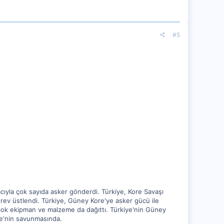
#5
ıyla çok sayıda asker gönderdi. Türkiye, Kore Savaşı
örev üstlendi. Türkiye, Güney Kore'ye asker gücü ile
birçok ekipman ve malzeme da dağıttı. Türkiye'nin Güney
re'nin savunmasında.