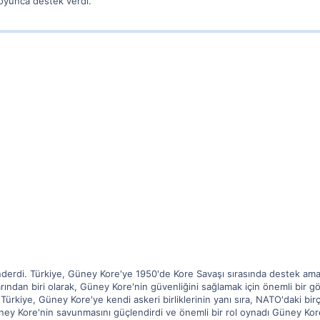
boyunca destek verdi.
derdi. Türkiye, Güney Kore'ye 1950'de Kore Savaşı sırasında destek amac
ından biri olarak, Güney Kore'nin güvenliğini sağlamak için önemli bir g
. Türkiye, Güney Kore'ye kendi askeri birliklerinin yanı sıra, NATO'daki 
üney Kore'nin savunmasını güçlendirdi ve önemli bir rol oynadı Güney Ko