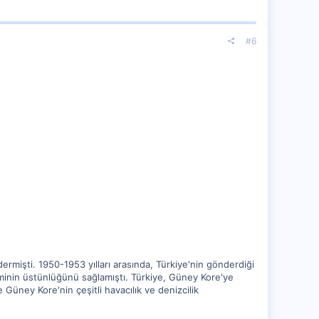
#6
mişti. 1950-1953 yılları arasında, Türkiye'nin gönderdiği
iminin üstünlüğünü sağlamıştı. Türkiye, Güney Kore'ye
üney Kore'nin çeşitli havacılık ve denizcilik