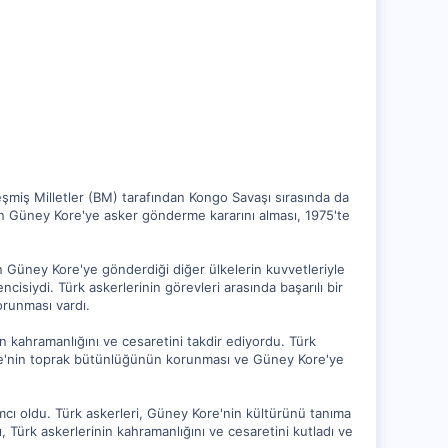
eşmiş Milletler (BM) tarafından Kongo Savaşı sırasında da
nin Güney Kore'ye asker gönderme kararını alması, 1975'te
 Güney Kore'ye gönderdiği diğer ülkelerin kuvvetleriyle
ncisiydi. Türk askerlerinin görevleri arasında başarılı bir
runması vardı.
in kahramanlığını ve cesaretini takdir ediyordu. Türk
ore'nin toprak bütünlüğünün korunması ve Güney Kore'ye
mcı oldu. Türk askerleri, Güney Kore'nin kültürünü tanıma
ı, Türk askerlerinin kahramanlığını ve cesaretini kutladı ve