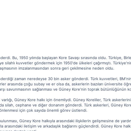
erdi. Bu, 1950 yılında başlayan Kore Savaşı sırasında oldu. Türkiye, Birl
 silahlı kuvvetler göndermek için 1950'de ülkeleri çağırmıştı. Türkiye'
aşmasının imzalanmasından sonra geri çekilmesine neden oldu.
derdiği zaman neredeyse 30 bin asker gönderdi. Türk kuvvetleri, BM'nin
rler arasında çoğu subay ve er olsa da, askerlerin bazıları üniversite öğre
arşı savunmasının sağlanması ve Güney Kore'nin toprak bütünlüğünün ko
varlığı, Güney Kore halkı için önemliydi. Güney Koreliler, Türk askerlerin
ıda silah, cephane ve diğer donanım gönderdi. Türk askerleri, Güney K
n önlenmesi için çok sayıda önemli görev üstlendi.
ulunması, Güney Kore halkıyla arasındaki ilişkilerin gelişmesine de yardı
la arasındaki iletişim ve arkadaşlık bağlarını güçlendirdi. Güney Kore halk