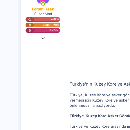
ForumFreak
Super Mod
Yetkili
Super Mod
BaYaN
2 Nis 2023
25,164
1,247
112
Türkiye'nin Kuzey Kore'ye A
Türkiye, Kuzey Kore'ye asker gönd
vermesi için Kuzey Kore'ye asker g
önlenmesini amaçlıyordu.
Türkiye-Kuzey Kore Asker Gön
Türkiye ve Kuzey Kore arasında im