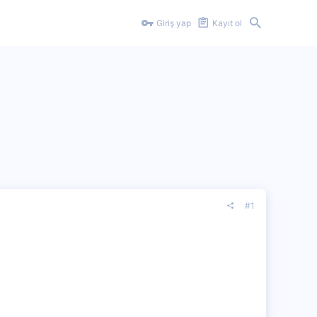
Giriş yap
Kayıt ol
#1