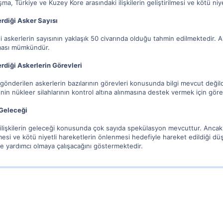
, Türkiye ve Kuzey Kore arasındaki ilişkilerin geliştirilmesi ve kötü niy
rdiği Asker Sayısı
 askerlerin sayısının yaklaşık 50 civarında olduğu tahmin edilmektedir.
lması mümkündür.
rdiği Askerlerin Görevleri
gönderilen askerlerin bazılarının görevleri konusunda bilgi mevcut değil
in nükleer silahlarının kontrol altına alınmasına destek vermek için göre
 Geleceği
ilişkilerin geleceği konusunda çok sayıda spekülasyon mevcuttur. Ancak,
irilmesi ve kötü niyetli hareketlerin önlenmesi hedefiyle hareket edildiği
sine yardımcı olmaya çalışacağını göstermektedir.