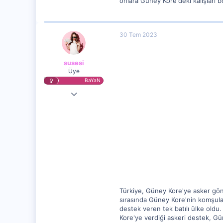
onlara Güney Kore'deki kalışları 
30 Tem 2023
susesi
Üye
BaYaN
22 Tem 2023
9,551
1,290
15
Türkiye, Güney Kore'ye asker gön
sırasında Güney Kore'nin komşular
destek veren tek batılı ülke oldu
Kore'ye verdiği askeri destek, G