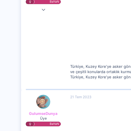
BaYaN
1 May 2023
3,211
357
17
Türkiye, Kuzey Kore'ye asker gönd
ve çeşitli konularda ortaklık kurma
Türkiye, Kuzey Kore'ye asker gönder
21 Tem 2023
GulumseDunya
Üye
BaYaN
18 Tem 2023